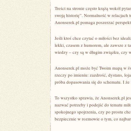
Treści na stronie często krążą wokół pyt
swoją historię”. Normalność w relacjach t
Anonserek.pl pomaga poszerzać perspektyw
Jeśli ktoś chce czytać o miłości bez ideal
lekki, czasem z humorem, ale zawsze z ta
wiedzy – czy są w długim związku, czy w
Anonserek.pl może być Twoim mapą w św
rzeczy po imieniu: zazdrość, dystans, loja
próba dopasowania się do schematu. I że 
To wszystko sprawia, że Anonserek.pl jes
nazwać potrzeby i podejść do tematu mił
spokojnego spojrzenia, czy po prostu chces
bezpiecznie w rozmowie o tym, co najbard