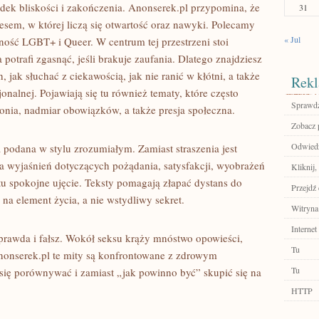
padek bliskości i zakończenia. Anonserek.pl przypomina, że
31
esem, w której liczą się otwartość oraz nawyki. Polecamy
« Jul
ność LGBT+ i Queer. W centrum tej przestrzeni stoi
otrafi zgasnąć, jeśli brakuje zaufania. Dlatego znajdziesz
 jak słuchać z ciekawością, jak nie ranić w kłótni, a także
Rekl
nalnej. Pojawiają się tu również tematy, które często
Sprawdź
tonia, nadmiar obowiązków, a także presja społeczna.
Zobacz 
Odwiedź
 podana w stylu zrozumiałym. Zamiast straszenia jest
ka wyjaśnień dotyczących pożądania, satysfakcji, wyobrażeń
Kliknij,
tu spokojne ujęcie. Teksty pomagają złapać dystans do
Przejdź 
 na element życia, a nie wstydliwy sekret.
Witryna
Internet
 prawda i fałsz. Wokół seksu krąży mnóstwo opowieści,
Tu
nonserek.pl te mity są konfrontowane z zdrowym
Tu
 się porównywać i zamiast „jak powinno być” skupić się na
HTTP