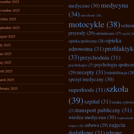
ecember 2025
medycyna
medyczne
(30)
ovember 2025
(34)
mieszkanie
(26)
tober 2025
motocykle
(38)
ochro
ptember 2025
przyrody
(29)
odchudzanie
(27)
ogród
(2
ugust 2025
opieka
opieka społeczna
(28)
ly 2025
profilaktyk
zdrowotna
(31)
ne 2025
(33)
przychodnia
(31)
ay 2025
psychologia społecz
psychologia
(27)
recepty
(31)
ril 2025
(29)
rehabilitacja
(28
sprzęt medyczny
(30)
arch 2025
szkoła
superfoods
(31)
bruary 2025
(39)
szpital
(31)
sztuka cyfrow
transport publiczny
(31)
(27)
wiedza medyczna
(30)
wyposażenie
zajęcia
zabawa
(29)
wnętrz
(26)
dodatkowe
(31)
zdrowe