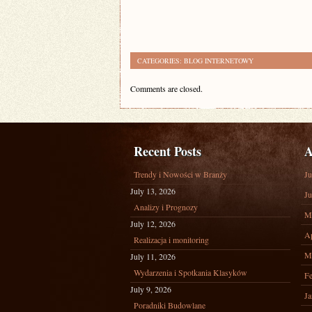
CATEGORIES:
BLOG INTERNETOWY
Comments are closed.
Recent Posts
A
Trendy i Nowości w Branży
Ju
July 13, 2026
Ju
Analizy i Prognozy
M
July 12, 2026
Ap
Realizacja i monitoring
M
July 11, 2026
Wydarzenia i Spotkania Klasyków
Fe
July 9, 2026
Ja
Poradniki Budowlane