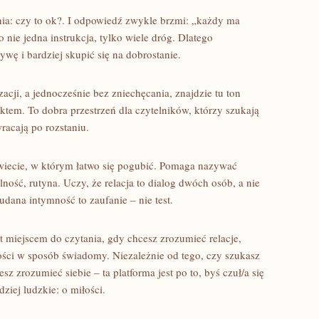
ania: czy to ok?. I odpowiedź zwykle brzmi: „każdy ma
o nie jedna instrukcja, tylko wiele dróg. Dlatego
ę i bardziej skupić się na dobrostanie.
izacji, a jednocześnie bez zniechęcania, znajdzie tu ton
ktem. To dobra przestrzeń dla czytelników, którzy szukają
racają po rozstaniu.
iecie, w którym łatwo się pogubić. Pomaga nazywać
lność, rutyna. Uczy, że relacja to dialog dwóch osób, a nie
udana intymność to zaufanie – nie test.
t miejscem do czytania, gdy chcesz zrozumieć relacje,
ości w sposób świadomy. Niezależnie od tego, czy szukasz
z zrozumieć siebie – ta platforma jest po to, byś czuł/a się
ziej ludzkie: o miłości.