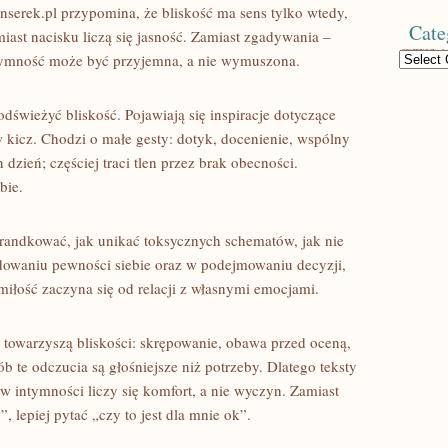
nserek.pl przypomina, że bliskość ma sens tylko wtedy,
Cate
miast nacisku liczą się jasność. Zamiast zgadywania –
Categories
tymność może być przyjemna, a nie wymuszona.
 odświeżyć bliskość. Pojawiają się inspiracje dotyczące
w kicz. Chodzi o małe gesty: dotyk, docenienie, wspólny
 dzień; częściej traci tlen przez brak obecności.
bie.
ak randkować, jak unikać toksycznych schematów, jak nie
dowaniu pewności siebie oraz w podejmowaniu decyzji,
miłość zaczyna się od relacji z własnymi emocjami.
 towarzyszą bliskości: skrępowanie, obawa przed oceną,
b te odczucia są głośniejsze niż potrzeby. Dlatego teksty
 intymności liczy się komfort, a nie wyczyn. Zamiast
, lepiej pytać „czy to jest dla mnie ok”.