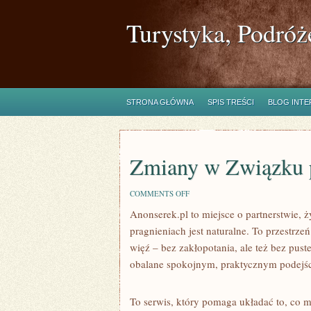
Turystyka, Podróż
STRONA GŁÓWNA
SPIS TREŚCI
BLOG INT
Zmiany w Związku 
ON
COMMENTS OFF
ZMIANY
Anonserek.pl to miejsce o partnerstwie, 
W
ZWIĄZKU
pragnieniach jest naturalne. To przestrze
PO
DZIECIACH
więź – bez zakłopotania, ale też bez puste
obalane spokojnym, praktycznym podejś
To serwis, który pomaga układać to, co m