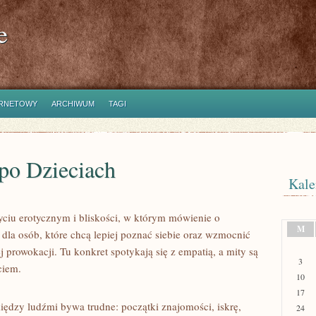
e
ERNETOWY
ARCHIWUM
TAGI
po Dzieciach
Kale
życiu erotycznym i bliskości, w którym mówienie o
M
ń dla osób, które chcą lepiej poznać siebie oraz wzmocnić
j prowokacji. Tu konkret spotykają się z empatią, a mity są
3
ciem.
10
17
iędzy ludźmi bywa trudne: początki znajomości, iskrę,
24