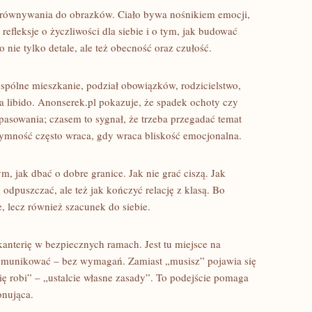
orównywania do obrazków. Ciało bywa nośnikiem emocji,
refleksje o życzliwości dla siebie i o tym, jak budować
nie tylko detale, ale też obecność oraz czułość.
wspólne mieszkanie, podział obowiązków, rodzicielstwo,
 libido. Anonserek.pl pokazuje, że spadek ochoty czy
pasowania; czasem to sygnał, że trzeba przegadać temat
ntymność często wraca, gdy wraca bliskość emocjonalna.
m, jak dbać o dobre granice. Jak nie grać ciszą. Jak
 odpuszczać, ale też jak kończyć relację z klasą. Bo
e, lecz również szacunek do siebie.
kanterię w bezpiecznych ramach. Jest tu miejsce na
komunikować – bez wymagań. Zamiast „musisz” pojawia się
się robi” – „ustalcie własne zasady”. To podejście pomaga
onująca.