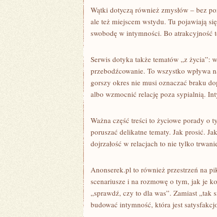
Wątki dotyczą również zmysłów – bez p
ale też miejscem wstydu. Tu pojawiają się 
swobodę w intymności. Bo atrakcyjność to 
Serwis dotyka także tematów „z życia”: 
przebodźcowanie. To wszystko wpływa na
gorszy okres nie musi oznaczać braku do
albo wzmocnić relację poza sypialnią. I
Ważna część treści to życiowe porady o ty
poruszać delikatne tematy. Jak prosić. Jak
dojrzałość w relacjach to nie tylko trwani
Anonserek.pl to również przestrzeń na pi
scenariusze i na rozmowę o tym, jak je 
„sprawdź, czy to dla was”. Zamiast „tak 
budować intymność, która jest satysfakcj