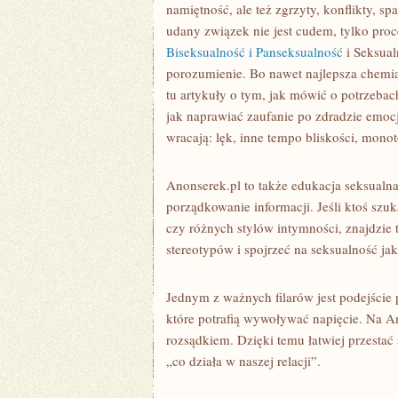
namiętność, ale też zgrzyty, konflikty, s
udany związek nie jest cudem, tylko proc
Biseksualność i Panseksualność
i Seksual
porozumienie. Bo nawet najlepsza chemia p
tu artykuły o tym, jak mówić o potrzebach,
jak naprawiać zaufanie po zdradzie emocjo
wracają: lęk, inne tempo bliskości, mono
Anonserek.pl to także edukacja seksualna
porządkowanie informacji. Jeśli ktoś szu
czy różnych stylów intymności, znajdzie 
stereotypów i spojrzeć na seksualność jak
Jednym z ważnych filarów jest podejście
które potrafią wywoływać napięcie. Na A
rozsądkiem. Dzięki temu łatwiej przestać
„co działa w naszej relacji”.