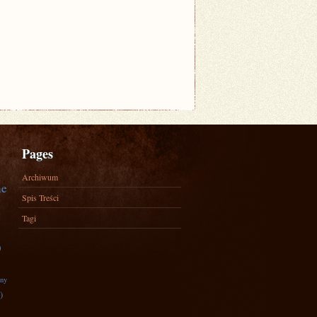
Pages
Archiwum
ne
Spis Treści
Tagi
)
zny
)