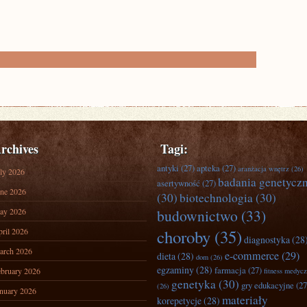
rchives
Tagi:
antyki
(27)
apteka
(27)
aranżacja wnętrz
(26)
ly 2026
badania genetycz
asertywność
(27)
ne 2026
(30)
biotechnologia
(30)
ay 2026
budownictwo
(33)
ril 2026
choroby
(35)
diagnostyka
(28
arch 2026
e-commerce
(29)
dieta
(28)
dom
(26)
egzaminy
(28)
farmacja
(27)
bruary 2026
fitness medyc
genetyka
(30)
gry edukacyjne
(27
(26)
nuary 2026
materiały
korepetycje
(28)