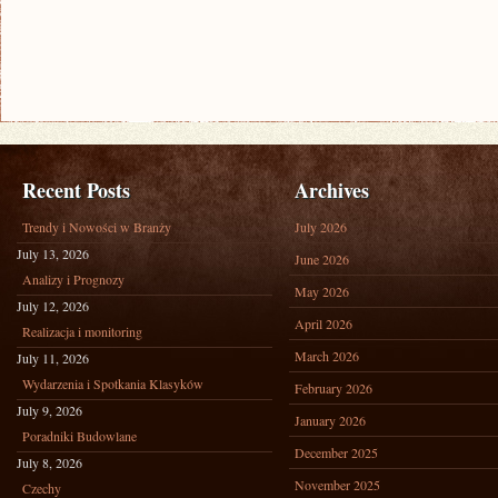
Recent Posts
Archives
Trendy i Nowości w Branży
July 2026
July 13, 2026
June 2026
Analizy i Prognozy
May 2026
July 12, 2026
April 2026
Realizacja i monitoring
March 2026
July 11, 2026
Wydarzenia i Spotkania Klasyków
February 2026
July 9, 2026
January 2026
Poradniki Budowlane
December 2025
July 8, 2026
November 2025
Czechy