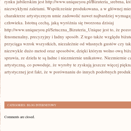
rynku jubilerskim jest http://www.uniqueyou.pl/Bizuteria_srebrna, kt
CHCĄ
POZOSTAĆ
niezwykłymi zaletami. Współcześnie produkowana, a w głównej mierz
W
charakterze artystycznym umie zadowolić nawet najbardziej wymag
ŻYCIU
człowieka. Istotną cechą, jaką wyróżnia się tworzona dzisiaj
http://www.uniqueyou.pl/Sztuczna_Bizuteria_Unique jest to, że poz
fenomenalny, precyzyjny i ładny sposób. Z tego także względu biżut
przyciąga wzrok wszystkich, niezależnie od własnych gustów czy tak
niezwykle dużo metod oraz sposobów, dzięki którym wolno ową biżu
sprawia, ze dzieła te są ładne i niezmiernie unikatowe. Niezmiernie c
artystyczną, co powoduje, że wyroby te zyskują jeszcze więcej piękna.
artystycznej jest fakt, że w porównaniu do innych podobnych produk
CATEGORIES:
BLOG INTERNETOWY
Comments are closed.