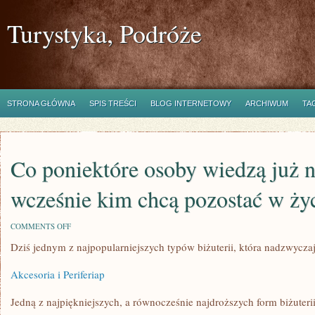
Turystyka, Podróże
STRONA GŁÓWNA
SPIS TREŚCI
BLOG INTERNETOWY
ARCHIWUM
TA
Co poniektóre osoby wiedzą już 
wcześnie kim chcą pozostać w ży
ON
COMMENTS OFF
CO
Dziś jednym z najpopularniejszych typów biżuterii, która nadzwycza
PONIEKTÓRE
OSOBY
WIEDZĄ
Akcesoria i Periferiap
JUŻ
NADZWYCZAJ
WCZEŚNIE
Jedną z najpiękniejszych, a równocześnie najdroższych form biżuteri
KIM