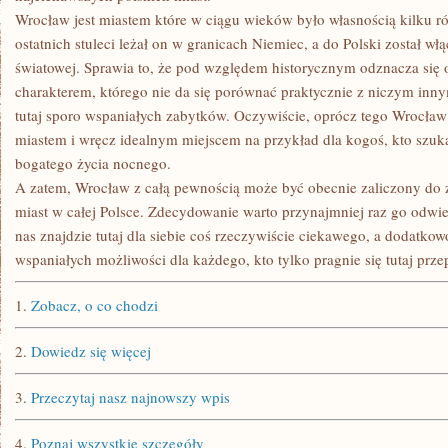
Wrocław jest miastem które w ciągu wieków było własnością kilku r
ostatnich stuleci leżał on w granicach Niemiec, a do Polski został wł
światowej. Sprawia to, że pod względem historycznym odznacza się
charakterem, którego nie da się porównać praktycznie z niczym inn
tutaj sporo wspaniałych zabytków. Oczywiście, oprócz tego Wrocła
miastem i wręcz idealnym miejscem na przykład dla kogoś, kto szuk
bogatego życia nocnego.
A zatem, Wrocław z całą pewnością może być obecnie zaliczony do
miast w całej Polsce. Zdecydowanie warto przynajmniej raz go odwie
nas znajdzie tutaj dla siebie coś rzeczywiście ciekawego, a dodatko
wspaniałych możliwości dla każdego, kto tylko pragnie się tutaj prz
1.
Zobacz, o co chodzi
2.
Dowiedz się więcej
3.
Przeczytaj nasz najnowszy wpis
4.
Poznaj wszystkie szczegóły