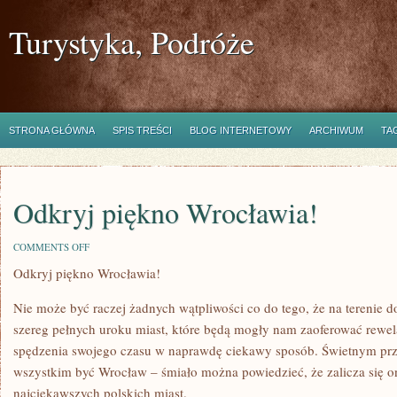
Turystyka, Podróże
STRONA GŁÓWNA
SPIS TREŚCI
BLOG INTERNETOWY
ARCHIWUM
TA
Odkryj piękno Wrocławia!
ON
COMMENTS OFF
ODKRYJ
Odkryj piękno Wrocławia!
PIĘKNO
WROCŁAWIA!
Nie może być raczej żadnych wątpliwości co do tego, że na terenie d
szereg pełnych uroku miast, które będą mogły nam zaoferować rewe
spędzenia swojego czasu w naprawdę ciekawy sposób. Świetnym prz
wszystkim być Wrocław – śmiało można powiedzieć, że zalicza się 
najciekawszych polskich miast.