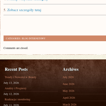
5.
Zobacz szczegóły tutaj
CATEGORIES:
BLOG INTERNETOWY
Comments are closed.
Recent Posts
Archives
Trendy i Nowości w Branży
July 2026
July 13, 2026
June 2026
Analizy i Prognozy
May 2026
July 12, 2026
April 2026
Realizacja i monitoring
March 2026
July 11, 2026