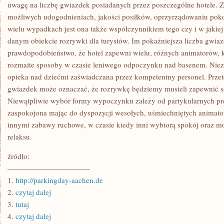
W
uwagę na liczbę gwiazdek posiadanych przez poszczególne hotele. Z
ZWIĄZKU
możliwych udogodnieniach, jakości posiłków, oprzyrządowaniu poko
Z
TYM
wielu wypadkach jest ona także współczynnikiem tego czy i w jakiej
CORAZ
danym obiekcie rozrywki dla turystów. Im pokaźniejsza liczba gwia
WIĘCEJ
OSÓB
prawdopodobieństwo, że hotel zapewni wielu, różnych animatorów, 
PLANUJE
WAKACYJNE
rozmaite sposoby w czasie leniwego odpoczynku nad basenem. Nie
ODJAZDY
opieka nad dziećmi zaświadczana przez kompetentny personel. Przetes
gwiazdek może oznaczać, że rozrywkę będziemy musieli zapewnić s
Niewątpliwie wybór formy wypoczynku zależy od partykularnych pref
zaspokojona mając do dyspozycji wesołych, uśmiechniętych animat
innymi zabawy ruchowe, w czasie kiedy inni wybiorą spokój oraz mo
relaksu.
źródło:
———————————
1.
http://parkingday-aachen.de
2.
czytaj dalej
3.
tutaj
4.
czytaj dalej