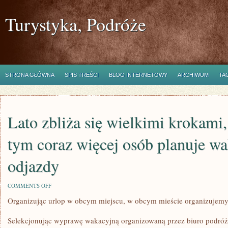
Turystyka, Podróże
STRONA GŁÓWNA
SPIS TREŚCI
BLOG INTERNETOWY
ARCHIWUM
TA
Lato zbliża się wielkimi krokami
tym coraz więcej osób planuje w
odjazdy
ON
COMMENTS OFF
LATO
Organizując urlop w obcym miejscu, w obcym mieście organizujemy 
ZBLIŻA
SIĘ
WIELKIMI
Selekcjonując wyprawę wakacyjną organizowaną przez biuro podróż
KROKAMI,