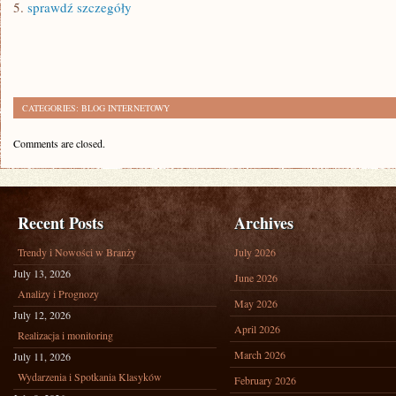
5.
sprawdź szczegóły
CATEGORIES:
BLOG INTERNETOWY
Comments are closed.
Recent Posts
Archives
Trendy i Nowości w Branży
July 2026
July 13, 2026
June 2026
Analizy i Prognozy
May 2026
July 12, 2026
April 2026
Realizacja i monitoring
March 2026
July 11, 2026
Wydarzenia i Spotkania Klasyków
February 2026