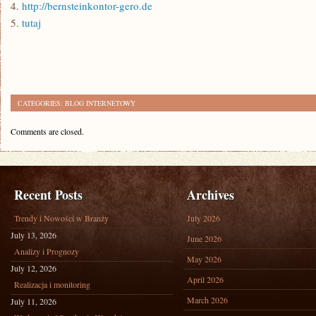
4.
http://bernsteinkontor-gero.de
5.
tutaj
CATEGORIES:
BLOG INTERNETOWY
Comments are closed.
Recent Posts
Archives
Trendy i Nowości w Branży
July 2026
July 13, 2026
June 2026
Analizy i Prognozy
May 2026
July 12, 2026
April 2026
Realizacja i monitoring
March 2026
July 11, 2026