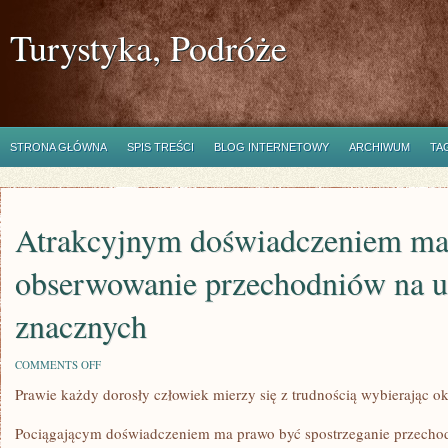
Turystyka, Podróże
STRONA GŁÓWNA
SPIS TREŚCI
BLOG INTERNETOWY
ARCHIWUM
TA
Atrakcyjnym doświadczeniem ma
obserwowanie przechodniów na u
znacznych
ON
COMMENTS OFF
ATRAKCYJNYM
Prawie każdy dorosły człowiek mierzy się z trudnością wybierając o
DOŚWIADCZENIEM
MA
PRAWO
Pociągającym doświadczeniem ma prawo być spostrzeganie przecho
BYĆ