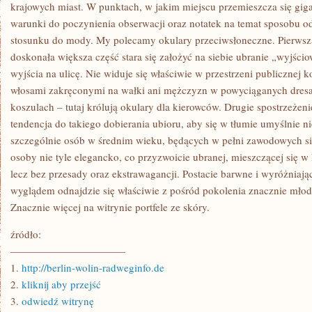
OBSERWOWANIE
krajowych miast. W punktach, w jakim miejscu przemieszcza się gigan
PRZECHODNIÓW
warunki do poczynienia obserwacji oraz notatek na temat sposobu od
NA
ULICACH
stosunku do mody. My polecamy okulary przeciwsłoneczne. Pierwsza 
ZNACZNYCH
doskonała większa część stara się założyć na siebie ubranie „wyjśc
wyjścia na ulicę. Nie widuje się właściwie w przestrzeni publicznej 
włosami zakręconymi na wałki ani mężczyzn w powyciąganych dresa
koszulach – tutaj królują okulary dla kierowców. Drugie spostrzeżenie
tendencja do takiego dobierania ubioru, aby się w tłumie umyślnie n
szczególnie osób w średnim wieku, będących w pełni zawodowych sił.
osoby nie tyle elegancko, co przyzwoicie ubranej, mieszczącej się 
lecz bez przesady oraz ekstrawagancji. Postacie barwne i wyróżniaj
wyglądem odnajdzie się właściwie z pośród pokolenia znacznie młods
Znacznie więcej na witrynie portfele ze skóry.
źródło:
———————————
1.
http://berlin-wolin-radweginfo.de
2.
kliknij aby przejść
3.
odwiedź witrynę