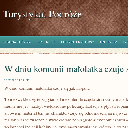
Turystyka, Podróże
STRONA GŁÓWNA
SPIS TREŚCI
BLOG INTERNETOWY
ARCHIWUM
TA
W dniu komunii małolatka czuje s
ON
COMMENTS OFF
W
W dniu komunii małolatka czuje się jak księżna
DNIU
KOMUNII
MAŁOLATKA
To niezwykle częste zapytanie i niezmiernie często stosowany mater
CZUJE
SIĘ
saunie nie jest nazbyt wielokrotnie polecany. Izolacja z płyt styropi
JAK
albowiem materiał ten nie charakteryzuje się odpornością na najwyżs
BOGINI
ma tak ważne znaczenie wielokrotnie ze względów ekonomicznych – 
wykonanej izolacji kabiny, jej czas nagrzewania jest krótszy, a co za