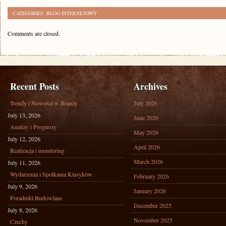
CATEGORIES:
BLOG INTERNETOWY
Comments are closed.
Recent Posts
Archives
Trendy i Nowości w Branży
July 2026
July 13, 2026
June 2026
Analizy i Prognozy
May 2026
July 12, 2026
April 2026
Realizacja i monitoring
March 2026
July 11, 2026
Wydarzenia i Spotkania Klasyków
February 2026
July 9, 2026
January 2026
Poradniki Budowlane
December 2025
July 8, 2026
November 2025
Czechy