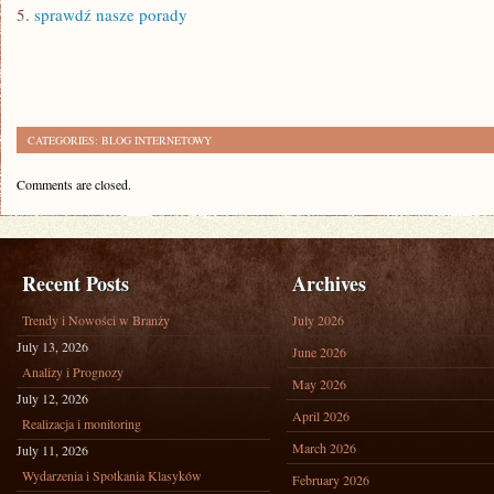
5.
sprawdź nasze porady
CATEGORIES:
BLOG INTERNETOWY
Comments are closed.
Recent Posts
Archives
Trendy i Nowości w Branży
July 2026
July 13, 2026
June 2026
Analizy i Prognozy
May 2026
July 12, 2026
April 2026
Realizacja i monitoring
March 2026
July 11, 2026
Wydarzenia i Spotkania Klasyków
February 2026