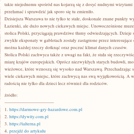
KRAJU
takie niejednemu spośród nas kojarzą się z dosyć nudnymi wizytami 
przełamać i sprawdzić jak sporo się tu zmieniło.
Dzisiejsza Warszawa to nie tylko te stałe, doskonale znane punkty w
Łazienki, ale dużo nowych ciekawych miejsc. Unowocześnione muzea
stolica Polski, przyciągają prawdziwe tłumy odwiedzających. Dzieje s
zwykłe eksponaty w gablotach zostały zastąpione przez interesujące
można każdej rzeczy dotknąć oraz poczuć klimat danych czasów.
Stolica Polski zachwyca także z uwagi na fakt, że stała się rzeczyw
miarę krajów europejskich. Oprócz niezwykłych starych budowli, m
wieżowce, które wznoszą się wysoko nad Warszawą. Przechadzając s
wiele ciekawych miejsc, które zachwycą nas swą wyjątkowością. A 
radością nie tylko dla dzieci lecz również dla rodziców.
źródło:
———————————
1.
https://darmowe-gry-hazardowe.com.pl
2.
https://dywity.com.pl
3.
https://ialterna.pl
4.
przejdź do artykułu