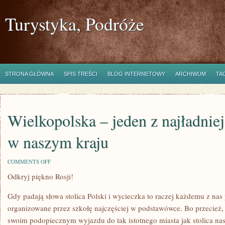
Turystyka, Podróże
STRONA GŁÓWNA
SPIS TREŚCI
BLOG INTERNETOWY
ARCHIWUM
TA
Wielkopolska – jeden z najładnie
w naszym kraju
ON
COMMENTS OFF
WIELKOPOLSKA
Odkryj piękno Rosji!
–
JEDEN
Z
Gdy padają słowa stolica Polski i wycieczka to raczej każdemu z nas
NAJŁADNIEJSZYCH
REGIONÓW
organizowane przez szkołę najczęściej w podstawówce. Bo przecież, 
W
swoim podopiecznym wyjazdu do tak istotnego miasta jak stolica na
NASZYM