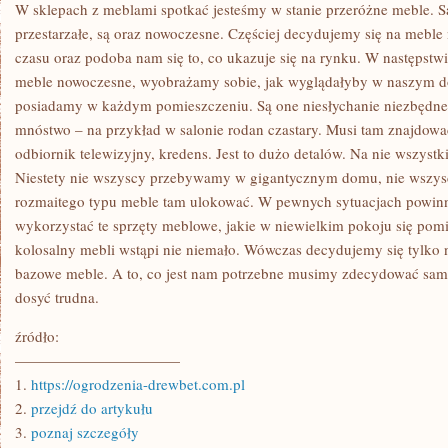
Z
W sklepach z meblami spotkać jesteśmy w stanie przeróżne meble. S
KTÓRYCH
przestarzałe, są oraz nowoczesne. Częściej decydujemy się na meb
NIESTETY
NIE
czasu oraz podoba nam się to, co ukazuje się na rynku. W następstw
WSZYSTKIE
meble nowoczesne, wyobrażamy sobie, jak wyglądałyby w naszym d
SĄ
AKCEPTOWANE
posiadamy w każdym pomieszczeniu. Są one niesłychanie niezbędne. 
PRZEZ
SPOŁECZEŃSTWO
mnóstwo – na przykład w salonie rodan czastary. Musi tam znajdować 
odbiornik telewizyjny, kredens. Jest to dużo detalów. Na nie wszystk
Niestety nie wszyscy przebywamy w gigantycznym domu, nie wszys
rozmaitego typu meble tam ulokować. W pewnych sytuacjach powinn
wykorzystać te sprzęty meblowe, jakie w niewielkim pokoju się pomie
kolosalny mebli wstąpi nie niemało. Wówczas decydujemy się tylko 
bazowe meble. A to, co jest nam potrzebne musimy zdecydować sami.
dosyć trudna.
źródło:
———————————
1.
https://ogrodzenia-drewbet.com.pl
2.
przejdź do artykułu
3.
poznaj szczegóły