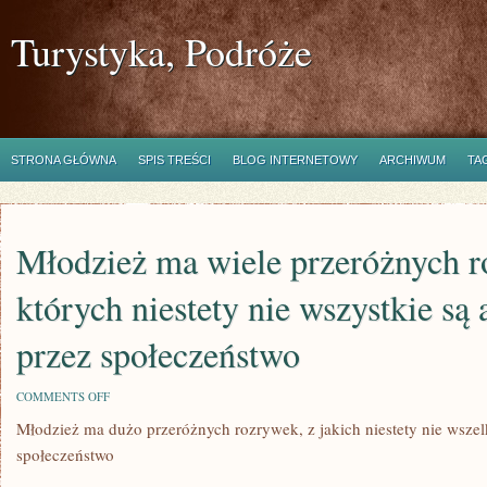
Turystyka, Podróże
STRONA GŁÓWNA
SPIS TREŚCI
BLOG INTERNETOWY
ARCHIWUM
TA
Młodzież ma wiele przeróżnych r
których niestety nie wszystkie są
przez społeczeństwo
ON
COMMENTS OFF
MŁODZIEŻ
Młodzież ma dużo przeróżnych rozrywek, z jakich niestety nie wszel
MA
WIELE
społeczeństwo
PRZERÓŻNYCH
ROZRYWEK,