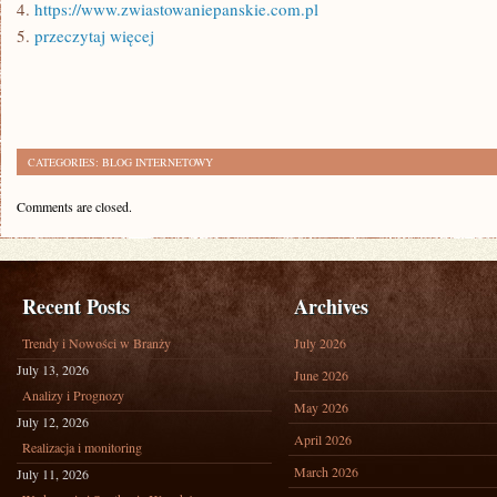
4.
https://www.zwiastowaniepanskie.com.pl
5.
przeczytaj więcej
CATEGORIES:
BLOG INTERNETOWY
Comments are closed.
Recent Posts
Archives
Trendy i Nowości w Branży
July 2026
July 13, 2026
June 2026
Analizy i Prognozy
May 2026
July 12, 2026
April 2026
Realizacja i monitoring
March 2026
July 11, 2026