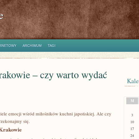
e
ERNETOWY
ARCHIWUM
TAGI
akowie – czy warto wydać
Kale
M
wiele emocji wśród miłośników kuchni japońskiej. Ale czy
3
rzekonajmy się.
10
 Krakowie
17
24