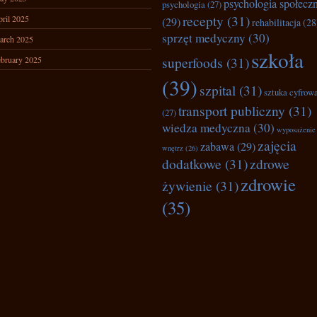
psychologia społecz
psychologia
(27)
recepty
(31)
ril 2025
(29)
rehabilitacja
(28
sprzęt medyczny
(30)
arch 2025
szkoła
superfoods
(31)
bruary 2025
(39)
szpital
(31)
sztuka cyfrow
transport publiczny
(31)
(27)
wiedza medyczna
(30)
wyposażenie
zajęcia
zabawa
(29)
wnętrz
(26)
dodatkowe
(31)
zdrowe
zdrowie
żywienie
(31)
(35)