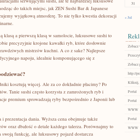
uracjami serwującymi sushi, ale te najbardziej luksusowe
31
chodząc do takich miejsc, jak ZEN Sushi Bar & Japanese
zujemy wyjątkową atmosferę. To nie tylko kwestia dekoracji
« Jul
inarne.
Rekl
 klasą a pierwszą klasą w samolocie, luksusowe sushi to
bie precyzyjnie krojone kawałki ryb, które dosłownie
Zobacz 
 prawdziwych mistrzów kuchni. A co z sake? Najlepsze
Przeczyt
radycyjnego napoju, idealnie komponującego się z
Zobacz 
spodziewać?
http://
Kliknij,
dniki kosztują więcej. Ale za co dokładnie płacimy? Po
ów. Tanie sushi często korzysta z zamrożonych ryb i
Portal
acje premium sprowadzają ryby bezpośrednio z Japonii lub
Portal
WWW
 i prezentacja dania. Wyższa cena obejmuje także
Portal
ów oraz dbałość o detale każdego talerza. Porównajmy to
WWW
 swoją funkcję, ale luksusowy pojazd dostarcza