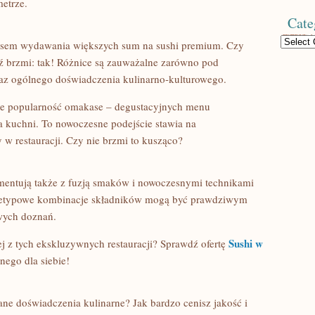
etrze.
Cate
Categories
ensem wydawania większych sum na sushi premium. Czy
ź brzmi: tak! Różnice są zauważalne zarówno pod
raz ogólnego doświadczenia kulinarno-kulturowego.
nie popularność omakase – degustacyjnych menu
kuchni. To nowoczesne podejście stawia na
 w restauracji. Czy nie brzmi to kusząco?
mentują także z fuzją smaków i nowoczesnymi technikami
nietypowe kombinacje składników mogą być prawdziwym
wych doznań.
Sushi w
j z tych ekskluzywnych restauracji? Sprawdź ofertę
nego dla siebie!
ne doświadczenia kulinarne? Jak bardzo cenisz jakość i