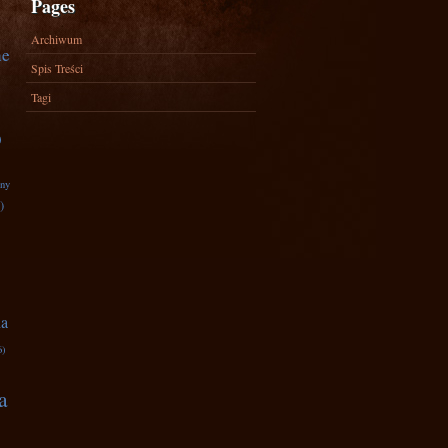
Pages
Archiwum
ne
Spis Treści
Tagi
)
zny
)
na
6)
a