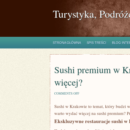
Turystyka, Podróż
STRONA GŁÓWNA
SPIS TREŚCI
BLOG INT
Sushi premium w Kr
więcej?
ON
COMMENTS OFF
SUSHI
PREMIUM
Sushi w Krakowie to temat, który budzi 
W
KRAKOWIE
warto wydać więcej na sushi premium? P
–
CZY
Ekskluzywne restauracje sushi w
WARTO
WYDAĆ