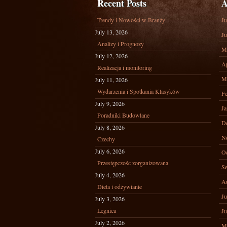
Recent Posts
A
Trendy i Nowości w Branży
Ju
July 13, 2026
Ju
Analizy i Prognozy
M
July 12, 2026
Ap
Realizacja i monitoring
M
July 11, 2026
Wydarzenia i Spotkania Klasyków
Fe
July 9, 2026
Ja
Poradniki Budowlane
D
July 8, 2026
N
Czechy
July 6, 2026
Oc
Przestępczośc zorganizowana
Se
July 4, 2026
A
Dieta i odżywianie
Ju
July 3, 2026
Legnica
Ju
July 2, 2026
M