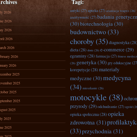
rchives
Tagi:
antyki
(27)
apteka
(27)
aranżacja wnętrz
(26)
ly 2026
badania genetycz
asertywność
(27)
ne 2026
(30)
biotechnologia
(30)
ay 2026
budownictwo
(33)
ril 2026
choroby
(35)
diagnostyka
(28
arch 2026
e-commerce
(29)
dieta
(28)
dom
(26)
egzaminy
(28)
farmacja
(27)
bruary 2026
fitness medyc
genetyka
(30)
gry edukacyjne
(27
(26)
nuary 2026
materiały
korepetycje
(28)
ecember 2025
medycyna
medyczne
(30)
ovember 2025
(34)
mieszkanie
(26)
tober 2025
motocykle
(38)
ochro
ptember 2025
przyrody
(29)
odchudzanie
(27)
ogród
(2
ugust 2025
opieka
opieka społeczna
(28)
ly 2025
profilaktyk
zdrowotna
(31)
ne 2025
(33)
przychodnia
(31)
ay 2025