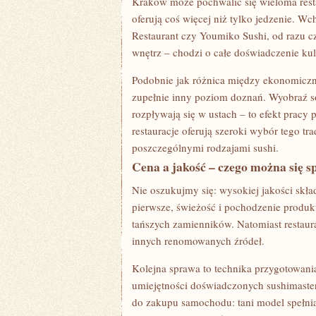
Kraków może pochwalić się wieloma resta
WIĘCEJ?
oferują coś więcej niż tylko jedzenie. W
Restaurant czy Youmiko Sushi, od razu c
wnętrz – chodzi o całe doświadczenie kul
Podobnie jak różnica między ekonomiczną
zupełnie inny poziom doznań. Wyobraź so
rozpływają się w ustach – to efekt pracy
restauracje oferują szeroki wybór tego t
poszczególnymi rodzajami sushi.
Cena a jakość – czego można się 
Nie oszukujmy się: wysokiej jakości skła
pierwsze, świeżość i pochodzenie produkt
tańszych zamienników. Natomiast restaur
innych renomowanych źródeł.
Kolejna sprawa to technika przygotowania
umiejętności doświadczonych sushimaster
do zakupu samochodu: tani model spełnia