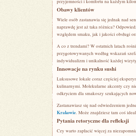
przyjemności i komfortu na każdym kilom
Obawy klientów
Wiele osób zastanawia się jednak nad s
naprawdę jest aż taka różnica? Odpowied
względem smaku, jak i jakości obsługi o
A co z trendami? W ostatnich latach roś
przygotowywanych według wskazań szefa 
indywidualizm i unikalność każdej wizyty
Innowacje na rynku sushi
Luksusowe lokale coraz częściej ekspery
kulinarnymi. Molekularne akcenty czy 
odkryciem dla smakoszy szukających no
Zastanawiasz się nad odwiedzeniem jedne
Krakowie
. Może znajdziesz tam coś ideal
Pytania retoryczne dla refleksji
Czy warto zapłacić więcej za niezapomnia