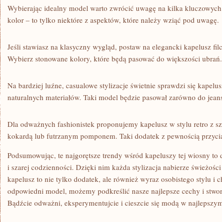
Wybierając⁣ idealny‍ model warto ‍zwrócić uwagę ‍na ‌kilka kluczowych
kolor‌ – to tylko​ niektóre z​ aspektów, które należy wziąć ‍pod uwagę.
Jeśli⁤ stawiasz⁢ na klasyczny wygląd,‍ postaw na elegancki⁣ kapelusz ‌
Wybierz stonowane‌ kolory, ⁢które⁢ będą pasować do większości ubrań.
Na bardziej luźne,​ casualowe ‌stylizacje świetnie sprawdzi się kape
naturalnych materiałów. Taki model będzie pasował zarówno do ⁣jeansów,
Dla odważnych ‌fashionistek proponujemy kapelusz w stylu​ retro z s
⁢kokardą lub ​futrzanym pomponem. ⁢Taki dodatek z pewnością ‌przyc
Podsumowując,‌ te‌ najgorętsze ⁤trendy ⁣wśród ‌kapeluszy​ tej wiosny t
i ‍szarej codzienności. Dzięki‍ nim ‌każda ⁤stylizacja nabierze świeżości
kapelusz to nie​ tylko⁣ dodatek, ale również wyraz osobistego ⁢stylu i 
odpowiedni model, możemy podkreślić nasze ⁤najlepsze cechy ​i stwo
Bądźcie⁤ odważni, eksperymentujcie i cieszcie się modą w najlepsz