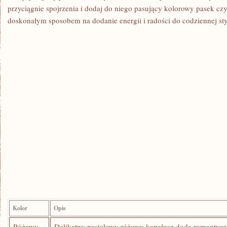
przyciągnie​ spojrzenia i dodaj do niego pasujący kolorowy pasek cz
‌doskonałym sposobem ⁢na dodanie energii i radości do ‌codziennej styl
Kolor
Opis
Różowy
Delikatny‌ pastelowy ⁢różowy kapelusz doda romantycz