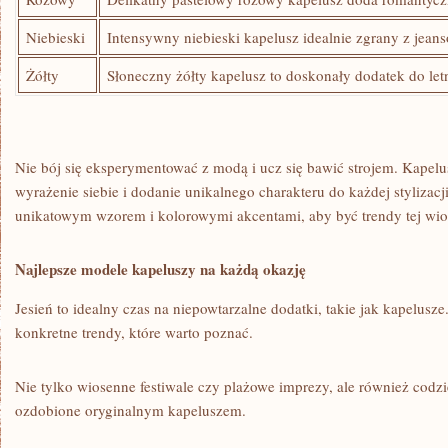
Niebieski
Intensywny‌ niebieski kapelusz idealnie ⁢zgrany‍ z jeans
Żółty
Słoneczny żółty kapelusz ‍to‍ doskonały dodatek ⁤do ‌letn
Nie ⁣bój się eksperymentować z modą i ucz ‌się bawić strojem. Kapelus
wyrażenie siebie i dodanie unikalnego ‍charakteru do‍ każdej stylizacji
unikatowym wzorem ⁣i kolorowymi⁢ akcentami, aby być trendy⁣ tej wi
Najlepsze​ modele kapeluszy na każdą ‍okazję
Jesień to idealny ​czas ⁢na niepowtarzalne⁣ dodatki, takie jak kapelusze
konkretne ‍trendy, które warto poznać. ⁣
Nie⁣ tylko wiosenne festiwale czy‍ plażowe imprezy, ale również codz
ozdobione‌ oryginalnym kapeluszem.