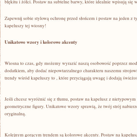
błękitu i żółci. Postaw na⁢ subtelne​ barwy, które idealnie wpisują się
Zapewnij sobie stylową ochronę przed słońcem i postaw na‍ jeden‍ z t
kapeluszy tej ⁤wiosny!
Unikatowe wzory i⁢ kolorowe‌ akcenty
Wiosna to czas, gdy możemy wyrazić naszą ​osobowość poprzez modę,
dodatkiem, aby‍ dodać niepowtarzalnego⁣ charakteru‍ naszemu strojowi
trendy wśród kapeluszy to , które‍ przyciągają ⁣uwagę i ⁢dodają świeżoś
Jeśli ⁢chcesz wyróżnić się z tłumu, postaw ‍na⁤ kapelusz z ⁣nietypowym‍
geometryczne​ figury. Unikatowe wzory‌ sprawią, że twój strój nabierze
oryginalną.
Kolejnym gorącym trendem są kolorowe akcenty. Postaw na kapelusz⁤