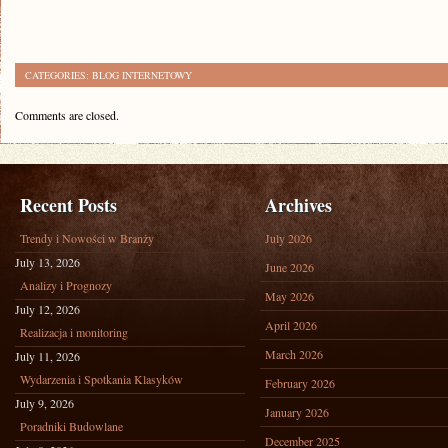
CATEGORIES:
BLOG INTERNETOWY
Comments are closed.
Recent Posts
Archives
Trendy i Nowości w Branży
July 2026
July 13, 2026
June 2026
Analizy i Prognozy
May 2026
July 12, 2026
April 2026
Realizacja i monitoring
March 2026
July 11, 2026
Wydarzenia i Spotkania Klasyków
February 2026
July 9, 2026
January 2026
Poradniki Budowlane
December 2025