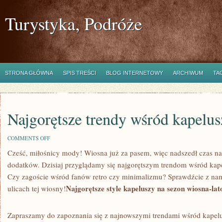
Turystyka, Podróże
STRONA GŁÓWNA
SPIS TREŚCI
BLOG INTERNETOWY
ARCHIWUM
TA
Najgorętsze trendy wśród kapelus
ON
COMMENTS OFF
NAJGORĘTSZE
Cześć, miłośnicy mody! Wiosna⁣ już‌ za pasem, więc nadszedł​ czas ⁢na
TRENDY
WŚRÓD
dodatków. Dzisiaj‍ przyglądamy się najgorętszym trendom ‍wśród ka
KAPELUSZY
TEJ
Czy‍ zagoście wśród fanów⁣ retro czy minimalizmu? Sprawdźcie z nami
WIOSNY
Najgorętsze ⁢style kapeluszy na sezon ⁣wiosna-lat
ulicach tej wiosny!
Zapraszamy⁤ do⁢ zapoznania się z najnowszymi⁢ trendami wśród kapelu