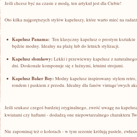
Jeśli ‌chcesz⁢ być na czasie‌ z ⁣modą,​ ten⁤ artykuł jest dla ‌Ciebie!
Oto ‌kilka⁣ najgorętszych ​stylów kapeluszy, które warto mieć na ⁤radarz
Kapelusz Panama:
⁣ Ten klasyczny kapelusz o prostym kształcie⁢
⁢będzie modny. Idealny ‌na plażę‍ lub do letnich stylizacji.
Kapelusz słomkowy:
Lekki‍ i przewiewny kapelusz z naturalnego 
dni. Doskonale komponuje się z luźnymi, letnimi strojami.
Kapelusz Baker Boy:
Modny⁤ kapelusz inspirowany stylem‌ retro,
rondem ⁢i paskiem z przodu. Idealny ‌dla fanów vintage’owych‍ akc
Jeśli szukasz czegoś⁣ bardziej⁢ oryginalnego, zwróć uwagę⁣ na kapelu
kwiatami ⁢czy haftami -⁤ dodadzą one niepowtarzalnego charakteru Twoje
Nie zapominaj też o kolorach -‌ w tym sezonie‌ królują pastele, zwłaszc