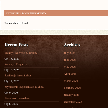
CATEGORIES:
BLOG INTERNETOWY
Comments are closed.
Recent Posts
Archives
Trendy i Nowości w Branży
July 2026
July 13, 2026
June 2026
Analizy i Prognozy
May 2026
July 12, 2026
April 2026
Realizacja i monitoring
March 2026
July 11, 2026
Wydarzenia i Spotkania Klasyków
February 2026
July 9, 2026
January 2026
Poradniki Budowlane
December 2025
July 8, 2026