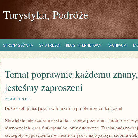
Turystyka, Podróże
STRONA GŁÓWNA
SPIS TREŚCI
BLOG INTERNETOWY
ARCHIWUM
TA
Temat poprawnie każdemu znany, 
jesteśmy zaproszeni
ON
COMMENTS OFF
TEMAT
Dużo osób pracujących w biurze ma problem ze znikającymi
POPRAWNIE
KAŻDEMU
ZNANY,
Niewielkie miejsce zamieszkania – wbrew pozorom – trudno jest wy
ILE
RAZY
równocześnie oraz funkcjonalne, oraz estetyczne. Trzeba nadzwycza
JESTEŚMY
szczegóły wyposażenia i w możliwie jak w najwyższym stopniu efe
ZAPROSZENI