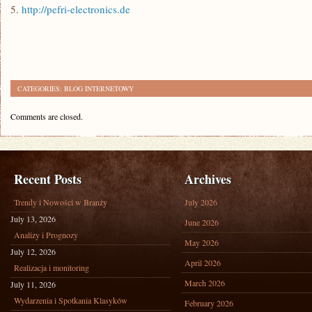
5.
http://pefri-electronics.de
CATEGORIES:
BLOG INTERNETOWY
Comments are closed.
Recent Posts
Archives
Trendy i Nowości w Branży
July 2026
July 13, 2026
June 2026
Analizy i Prognozy
May 2026
July 12, 2026
April 2026
Realizacja i monitoring
March 2026
July 11, 2026
Wydarzenia i Spotkania Klasyków
February 2026