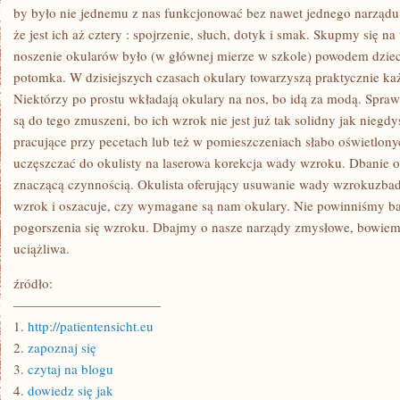
POLSCE
by było nie jednemu z nas funkcjonować bez nawet jednego narząd
że jest ich aż cztery : spojrzenie, słuch, dotyk i smak. Skupmy się 
noszenie okularów było (w głównej mierze w szkole) powodem dzieci
potomka. W dzisiejszych czasach okulary towarzyszą praktycznie k
Niektórzy po prostu wkładają okulary na nos, bo idą za modą. Spr
są do tego zmuszeni, bo ich wzrok nie jest już tak solidny jak nieg
pracujące przy pecetach lub też w pomieszczeniach słabo oświetlon
uczęszczać do okulisty na laserowa korekcja wady wzroku. Dbanie o
znaczącą czynnością. Okulista oferujący usuwanie wady wzrokuzba
wzrok i oszacuje, czy wymagane są nam okulary. Nie powinniśmy b
pogorszenia się wzroku. Dbajmy o nasze narządy zmysłowe, bowiem
uciążliwa.
źródło:
———————————
1.
http://patientensicht.eu
2.
zapoznaj się
3.
czytaj na blogu
4.
dowiedz się jak