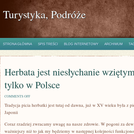
Turystyka, Podróże
STRONA GŁÓWNA
SPIS TREŚCI
BLOG INTERNETOWY
ARCHIWUM
TA
Herbata jest niesłychanie wzięty
tylko w Polsce
ON
COMMENTS OFF
HERBATA
Tradycja picia herbatki jest tutaj od dawna, już w XV wieku była z 
JEST
NIESŁYCHANIE
Japonii
WZIĘTYM
TRUNKIEM
NIE
Coraz rzadziej zwracamy uwagę na nasze zdrowie. W pogoni za dewiz
TYLKO
ważniejszy niż to jak my będziemy w następnej kolejności funkcjo
W