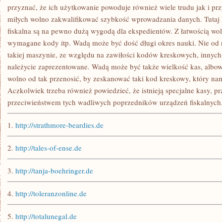
przyznać, że ich użytkowanie powoduje również wiele trudu jak i pr
miłych wolno zakwalifikować szybkość wprowadzania danych. Tutaj k
fiskalna są na pewno dużą wygodą dla ekspedientów. Z łatwością w
wymagane kody itp. Wadą może być dość długi okres nauki. Nie od
takiej maszynie, ze względu na zawiłości kodów kreskowych, innyc
należycie zaprezentowane. Wadą może być także wielkość kas, albowi
wolno od tak przenosić, by zeskanować taki kod kreskowy, który na
Aczkolwiek trzeba również powiedzieć, że istnieją specjalne kasy, p
przeciwieństwem tych wadliwych poprzedników urządzeń fiskalnych
1.
http://strathmore-beardies.de
2.
http://tales-of-ense.de
3.
http://tanja-boehringer.de
4.
http://toleranzonline.de
5.
http://totalunegal.de