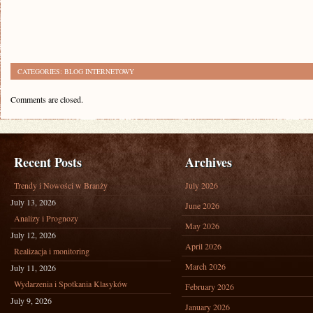
CATEGORIES:
BLOG INTERNETOWY
Comments are closed.
Recent Posts
Archives
Trendy i Nowości w Branży
July 2026
July 13, 2026
June 2026
Analizy i Prognozy
May 2026
July 12, 2026
April 2026
Realizacja i monitoring
March 2026
July 11, 2026
Wydarzenia i Spotkania Klasyków
February 2026
July 9, 2026
January 2026