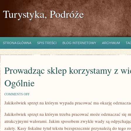
Turystyka, Podróże
STRONA GŁÓWNA
SPIS TREŚCI
BLOG INTERNETOWY
ARCHIWUM
TA
Prowadząc sklep korzystamy z wie
Ogólnie
ON
COMMENTS OFF
PROWADZĄC
Jakikolwiek sprzęt na którym wypada pracować ma okazję odznaczać
SKLEP
KORZYSTAMY
Z
Jakikolwiek sprzęt na którym trzeba pracować może odznaczać się 
WIELU
NARZĘDZI.
atrakcyjnymi walorami. Jakim sposobem zwykle wady są odpychające,
OGÓLNIE
zalety. Kasy fiskalne tytuł tekstu bezsprzecznie przynależą do tego 