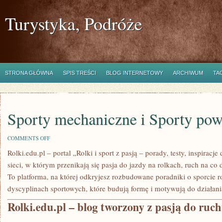
Turystyka, Podróże
STRONA GŁÓWNA
SPIS TREŚCI
BLOG INTERNETOWY
ARCHIWUM
TA
Sporty mechaniczne i Sporty pow
ON
COMMENTS OFF
SPORTY
Rolki.edu.pl – portal „Rolki i sport z pasją – porady, testy, inspiracj
MECHANICZNE
I
sieci, w którym przenikają się pasja do jazdy na rolkach, ruch na co
SPORTY
POWIETRZNE
To platforma, na której odkryjesz rozbudowane poradniki o sporcie r
dyscyplinach sportowych, które budują formę i motywują do działani
Rolki.edu.pl – blog tworzony z pasją do ruc