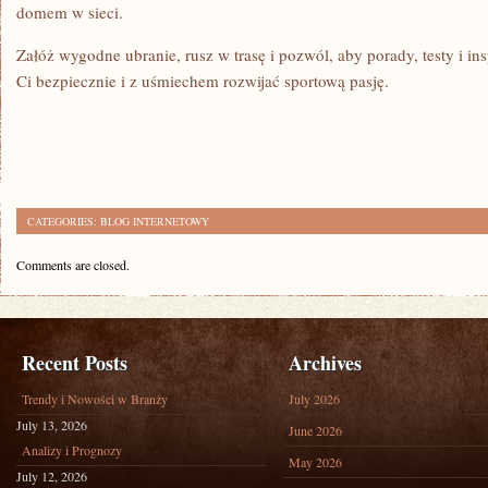
domem w sieci.
Załóż wygodne ubranie, rusz w trasę i pozwól, aby porady, testy i in
Ci bezpiecznie i z uśmiechem rozwijać sportową pasję.
CATEGORIES:
BLOG INTERNETOWY
Comments are closed.
Recent Posts
Archives
Trendy i Nowości w Branży
July 2026
July 13, 2026
June 2026
Analizy i Prognozy
May 2026
July 12, 2026