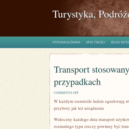
Turystyka, Podróż
STRONA GŁÓWNA
SPIS TREŚCI
BLOG INT
Transport stosowany
przypadkach
ON
COMMENTS OFF
TRANSPORT
W każdym rzemiośle ludzie egzekwują wł
STOSOWANY
JEST
przybory jak też urządzenia
W
NADZWYCZAJ
RÓŻNYCH
Widoczny każdego dnia transport użytkow
PRZYPADKACH
rozmaitego typu rzeczy powinny być tr