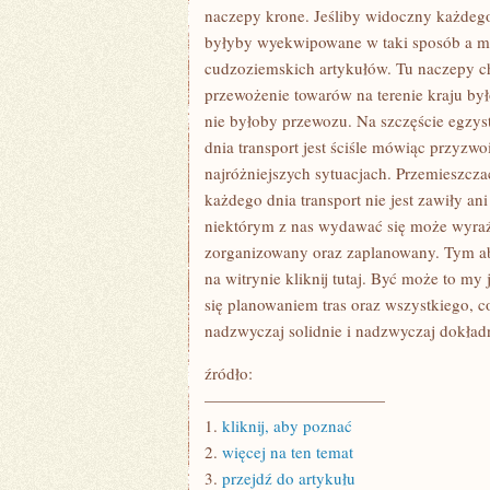
naczepy krone. Jeśliby widoczny każdego 
byłyby wyekwipowane w taki sposób a my
cudzoziemskich artykułów. Tu naczepy ch
przewożenie towarów na terenie kraju był
nie byłoby przewozu. Na szczęście egzy
dnia transport jest ściśle mówiąc przyzw
najróżniejszych sytuacjach. Przemieszcz
każdego dnia transport nie jest zawiły an
niektórym z nas wydawać się może wyraź
zorganizowany oraz zaplanowany. Tym a
na witrynie kliknij tutaj. Być może to m
się planowaniem tras oraz wszystkiego, c
nadzwyczaj solidnie i nadzwyczaj dokład
źródło:
———————————
1.
kliknij, aby poznać
2.
więcej na ten temat
3.
przejdź do artykułu