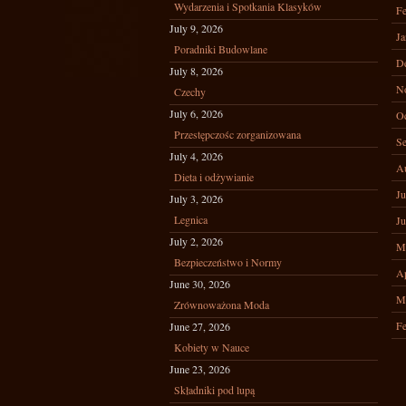
Wydarzenia i Spotkania Klasyków
Fe
July 9, 2026
Ja
Poradniki Budowlane
D
July 8, 2026
N
Czechy
July 6, 2026
Oc
Przestępczośc zorganizowana
Se
July 4, 2026
A
Dieta i odżywianie
Ju
July 3, 2026
Legnica
Ju
July 2, 2026
M
Bezpieczeństwo i Normy
Ap
June 30, 2026
M
Zrównoważona Moda
Fe
June 27, 2026
Kobiety w Nauce
June 23, 2026
Składniki pod lupą