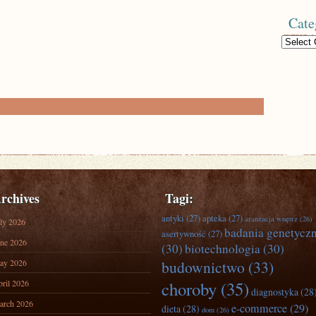
Cate
Categories
rchives
Tagi:
antyki
(27)
apteka
(27)
aranżacja wnętrz
(26)
ly 2026
badania genetycz
asertywność
(27)
ne 2026
(30)
biotechnologia
(30)
ay 2026
budownictwo
(33)
ril 2026
choroby
(35)
diagnostyka
(28
arch 2026
e-commerce
(29)
dieta
(28)
dom
(26)