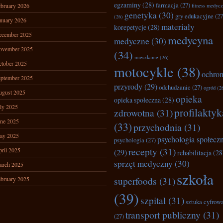
egzaminy
(28)
farmacja
(27)
bruary 2026
fitness medyc
genetyka
(30)
gry edukacyjne
(27
(26)
nuary 2026
materiały
korepetycje
(28)
ecember 2025
medycyna
medyczne
(30)
ovember 2025
(34)
mieszkanie
(26)
tober 2025
motocykle
(38)
ochro
ptember 2025
przyrody
(29)
odchudzanie
(27)
ogród
(2
ugust 2025
opieka
opieka społeczna
(28)
ly 2025
profilaktyk
zdrowotna
(31)
ne 2025
(33)
przychodnia
(31)
ay 2025
psychologia społecz
psychologia
(27)
recepty
(31)
ril 2025
(29)
rehabilitacja
(28
sprzęt medyczny
(30)
arch 2025
szkoła
superfoods
(31)
bruary 2025
(39)
szpital
(31)
sztuka cyfrow
transport publiczny
(31)
(27)