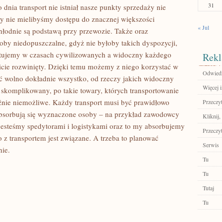
31
dnia transport nie istniał nasze punkty sprzedaży nie
 nie mielibyśmy dostępu do znacznej większości
« Jul
łodnie są podstawą przy przewozie. Także oraz
oby niedopuszczalne, gdyż nie byłoby takich dyspozycji,
stujemy w czasach cywilizowanych a widoczny każdego
Rekl
oicie rozwinięty. Dzięki temu możemy z niego korzystać w
Odwiedź 
ać wolno dokładnie wszystko, od rzeczy jakich widoczny
Więcej i
i skomplikowany, po takie towary, których transportowanie
nie niemożliwe. Każdy transport musi być prawidłowo
Przeczyt
bsorbują się wyznaczone osoby – na przykład zawodowcy
Kliknij,
y jesteśmy spedytorami i logistykami oraz to my absorbujemy
Przeczyt
o z transportem jest związane. A trzeba to planować
Serwis
nie.
Tu
Tu
Tutaj
Tu