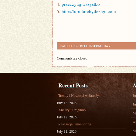
4.
przeczytaj wszystko
5.
http://furniturebydezign.com
CATEGORIES:
BLOG INTERNETOWY
Comments are closed.
Recent Posts
A
Trendy i Nowości w Branży
Ju
July 13, 2026
Ju
Analizy i Prognozy
M
July 12, 2026
Ap
Realizacja i monitoring
M
July 11, 2026