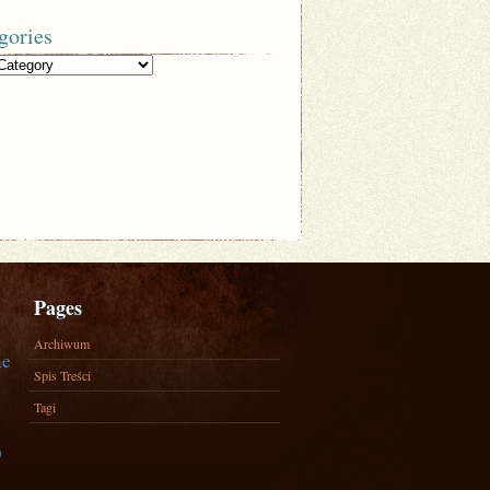
gories
Pages
Archiwum
ne
Spis Treści
Tagi
)