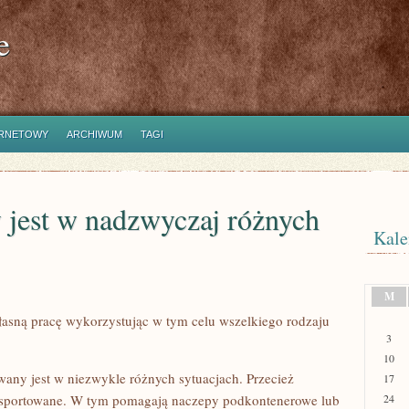
e
ERNETOWY
ARCHIWUM
TAGI
 jest w nadzwyczaj różnych
Kale
M
asną pracę wykorzystując w tym celu wszelkiego rodzaju
3
10
any jest w niezwykle różnych sytuacjach. Przecież
17
ansportowane. W tym pomagają naczepy podkontenerowe lub
24