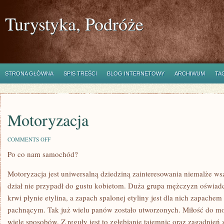
Turystyka, Podróże
STRONA GŁÓWNA
SPIS TREŚCI
BLOG INTERNETOWY
ARCHIWUM
TA
Motoryzacja
ON
COMMENTS OFF
MOTORYZACJA
Po co nam samochód?
Motoryzacja jest uniwersalną dziedziną zainteresowania niemalże w
dział nie przypadł do gustu kobietom. Duża grupa mężczyzn oświadc
krwi płynie etylina, a zapach spalonej etyliny jest dla nich zapachem
pachnącym. Tak już wielu panów zostało utworzonych. Miłość do mot
wiele sposobów. Z reguły jest to zgłębianie tajemnic oraz zagadnie