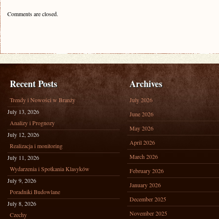
Comments are closed.
Recent Posts
Archives
Trendy i Nowości w Branży
July 2026
July 13, 2026
June 2026
Analizy i Prognozy
May 2026
July 12, 2026
April 2026
Realizacja i monitoring
March 2026
July 11, 2026
Wydarzenia i Spotkania Klasyków
February 2026
July 9, 2026
January 2026
Poradniki Budowlane
December 2025
July 8, 2026
November 2025
Czechy