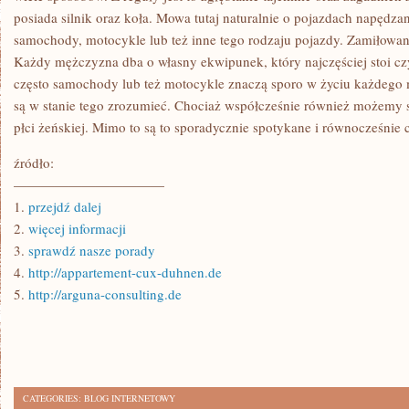
posiada silnik oraz koła. Mowa tutaj naturalnie o pojazdach napędza
samochody, motocykle lub też inne tego rodzaju pojazdy. Zamiłowani
Każdy mężczyzna dba o własny ekwipunek, który najczęściej stoi cz
często samochody lub też motocykle znaczą sporo w życiu każdego 
są w stanie tego zrozumieć. Chociaż współcześnie również możemy 
płci żeńskiej. Mimo to są to sporadycznie spotykane i równocześnie 
źródło:
———————————
1.
przejdź dalej
2.
więcej informacji
3.
sprawdź nasze porady
4.
http://appartement-cux-duhnen.de
5.
http://arguna-consulting.de
CATEGORIES:
BLOG INTERNETOWY