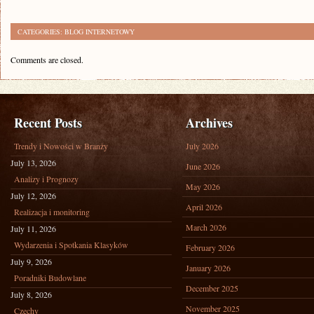
CATEGORIES:
BLOG INTERNETOWY
Comments are closed.
Recent Posts
Archives
Trendy i Nowości w Branży
July 2026
July 13, 2026
June 2026
Analizy i Prognozy
May 2026
July 12, 2026
April 2026
Realizacja i monitoring
March 2026
July 11, 2026
Wydarzenia i Spotkania Klasyków
February 2026
July 9, 2026
January 2026
Poradniki Budowlane
December 2025
July 8, 2026
November 2025
Czechy