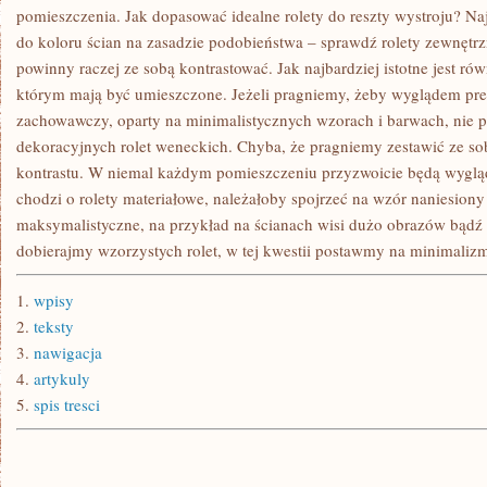
POKOJU
pomieszczenia. Jak dopasować idealne rolety do reszty wystroju? Najl
do koloru ścian na zasadzie podobieństwa – sprawdź rolety zewnętrz
powinny raczej ze sobą kontrastować. Jak najbardziej istotne jest rów
którym mają być umieszczone. Jeżeli pragniemy, żeby wyglądem prez
zachowawczy, oparty na minimalistycznych wzorach i barwach, nie
dekoracyjnych rolet weneckich. Chyba, że pragniemy zestawić ze sob
kontrastu. W niemal każdym pomieszczeniu przyzwoicie będą wygląd
chodzi o rolety materiałowe, należałoby spojrzeć na wzór naniesiony n
maksymalistyczne, na przykład na ścianach wisi dużo obrazów bądź t
dobierajmy wzorzystych rolet, w tej kwestii postawmy na minimaliz
1.
wpisy
2.
teksty
3.
nawigacja
4.
artykuly
5.
spis tresci