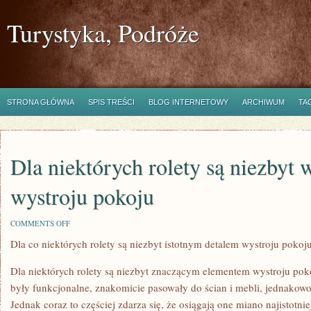
Turystyka, Podróże
STRONA GŁÓWNA
SPIS TREŚCI
BLOG INTERNETOWY
ARCHIWUM
TA
Dla niektórych rolety są niezbyt
wystroju pokoju
ON
COMMENTS OFF
DLA
Dla co niektórych rolety są niezbyt istotnym detalem wystroju pokoj
NIEKTÓRYCH
ROLETY
SĄ
Dla niektórych rolety są niezbyt znaczącym elementem wystroju poko
NIEZBYT
WAŻNYM
były funkcjonalne, znakomicie pasowały do ścian i mebli, jednakowo
DETALEM
Jednak coraz to częściej zdarza się, że osiągają one miano najistotn
WYSTROJU