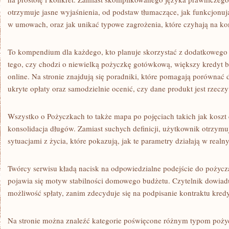
otrzymuje jasne wyjaśnienia, od podstaw tłumaczące, jak funkcjonu
w umowach, oraz jak unikać typowe zagrożenia, które czyhają na k
To kompendium dla każdego, kto planuje skorzystać z dodatkowego 
tego, czy chodzi o niewielką pożyczkę gotówkową, większy kredyt 
online. Na stronie znajdują się poradniki, które pomagają porównać
ukryte opłaty oraz samodzielnie ocenić, czy dane produkt jest rzeczy
Wszystko o Pożyczkach to także mapa po pojęciach takich jak koszt 
konsolidacja długów. Zamiast suchych definicji, użytkownik otrzym
sytuacjami z życia, które pokazują, jak te parametry działają w realn
Twórcy serwisu kładą nacisk na odpowiedzialne podejście do pożycza
pojawia się motyw stabilności domowego budżetu. Czytelnik dowiaduj
możliwość spłaty, zanim zdecyduje się na podpisanie kontraktu kred
Na stronie można znaleźć kategorie poświęcone różnym typom poży