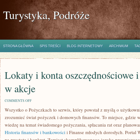
Turystyka, Podróże
STRONA GŁÓWNA
SPIS TREŚCI
BLOG INTERNETOWY
ARCHIWUM
TA
Lokaty i konta oszczędnościowe 
w akcje
ON
COMMENTS OFF
LOKATY
Wszystko o Pożyczkach to serwis, który powstał z myślą o użytkowni
I
KONTA
zrozumieć świat pożyczek i domowych finansów. To miejsce, gdzie 
OSZCZĘDNOŚCIOWE
I
wiedzę na temat świadomego pożyczania, spłacania rat oraz planowa
INWESTOWANIE
Historia finansów i bankowości
i Finanse młodych dorosłych. Portal
W
AKCJE
na prostotę i konkret. Zamiast skomplikowanego języka prawnicze