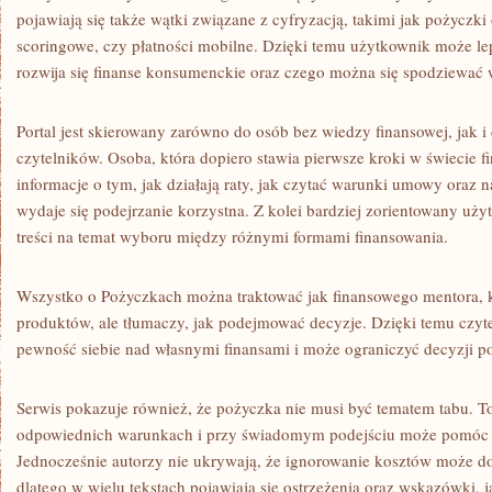
pojawiają się także wątki związane z cyfryzacją, takimi jak pożyczk
scoringowe, czy płatności mobilne. Dzięki temu użytkownik może le
rozwija się finanse konsumenckie oraz czego można się spodziewać 
Portal jest skierowany zarówno do osób bez wiedzy finansowej, jak 
czytelników. Osoba, która dopiero stawia pierwsze kroki w świecie 
informacje o tym, jak działają raty, jak czytać warunki umowy oraz n
wydaje się podejrzanie korzystna. Z kolei bardziej zorientowany uż
treści na temat wyboru między różnymi formami finansowania.
Wszystko o Pożyczkach można traktować jak finansowego mentora, k
produktów, ale tłumaczy, jak podejmować decyzje. Dzięki temu czyt
pewność siebie nad własnymi finansami i może ograniczyć decyzji 
Serwis pokazuje również, że pożyczka nie musi być tematem tabu. To
odpowiednich warunkach i przy świadomym podejściu może pomóc s
Jednocześnie autorzy nie ukrywają, że ignorowanie kosztów może do
dlatego w wielu tekstach pojawiają się ostrzeżenia oraz wskazówki, ja