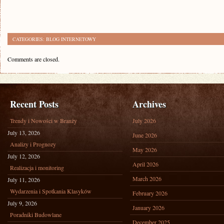
CATEGORIES:
BLOG INTERNETOWY
Comments are closed.
Recent Posts
Archives
Trendy i Nowości w Branży
July 2026
July 13, 2026
June 2026
Analizy i Prognozy
May 2026
July 12, 2026
April 2026
Realizacja i monitoring
March 2026
July 11, 2026
Wydarzenia i Spotkania Klasyków
February 2026
July 9, 2026
January 2026
Poradniki Budowlane
December 2025