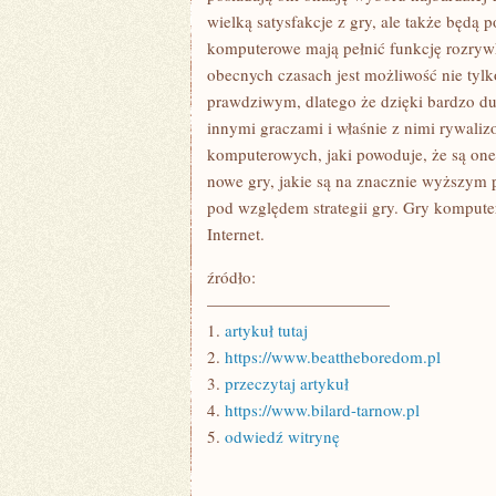
wielką satysfakcje z gry, ale także będą 
komputerowe mają pełnić funkcję rozryw
obecnych czasach jest możliwość nie tyl
prawdziwym, dlatego że dzięki bardzo duż
innymi graczami i właśnie z nimi rywaliz
komputerowych, jaki powoduje, że są one 
nowe gry, jakie są na znacznie wyższym 
pod względem strategii gry. Gry kompute
Internet.
źródło:
———————————
1.
artykuł tutaj
2.
https://www.beattheboredom.pl
3.
przeczytaj artykuł
4.
https://www.bilard-tarnow.pl
5.
odwiedź witrynę