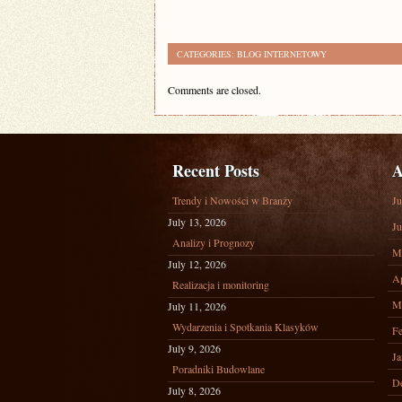
CATEGORIES:
BLOG INTERNETOWY
Comments are closed.
Recent Posts
A
Trendy i Nowości w Branży
Ju
July 13, 2026
Ju
Analizy i Prognozy
M
July 12, 2026
Ap
Realizacja i monitoring
M
July 11, 2026
Wydarzenia i Spotkania Klasyków
Fe
July 9, 2026
Ja
Poradniki Budowlane
D
July 8, 2026