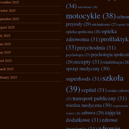
ovember 2025
(34)
mieszkanie
(26)
tober 2025
motocykle
(38)
ochro
ptember 2025
przyrody
(29)
odchudzanie
(27)
ogród
(2
ugust 2025
opieka
opieka społeczna
(28)
ly 2025
profilaktyk
zdrowotna
(31)
ne 2025
(33)
przychodnia
(31)
ay 2025
psychologia społecz
psychologia
(27)
recepty
(31)
ril 2025
(29)
rehabilitacja
(28
sprzęt medyczny
(30)
arch 2025
szkoła
superfoods
(31)
bruary 2025
(39)
szpital
(31)
sztuka cyfrow
transport publiczny
(31)
(27)
wiedza medyczna
(30)
wyposażenie
zajęcia
zabawa
(29)
wnętrz
(26)
dodatkowe
(31)
zdrowe
zdrowie
żywienie
(31)