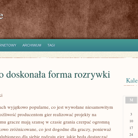
e
ERNETOWY
ARCHIWUM
TAGI
o doskonała forma rozrywki
Kale
ki
M
sach wyjątkowo popularne, co jest wywołane niesamowitym
żliwość producentom gier realizować projekty na
3
10
mu gracze mają szansę w czasie grania czerpać ogromną
17
owo zróżnicowane, co jest dogodne dla graczy, ponieważ
24
lubionego dla siebie rodzaju gier, jakie będą dostarczać