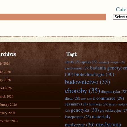
Cate
Categories
rchives
Tagi:
antyki
(27)
apteka
(27)
aranżacja wnętrz
(26)
ly 2026
badania genetycz
asertywność
(27)
ne 2026
(30)
biotechnologia
(30)
ay 2026
budownictwo
(33)
ril 2026
choroby
(35)
diagnostyka
(28
arch 2026
e-commerce
(29)
dieta
(28)
dom
(26)
egzaminy
(28)
farmacja
(27)
bruary 2026
fitness medyc
genetyka
(30)
gry edukacyjne
(27
(26)
nuary 2026
materiały
korepetycje
(28)
ecember 2025
medycyna
medyczne
(30)