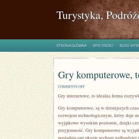
Turystyka, Podróż
STRONA GŁÓWNA
SPIS TREŚCI
BLOG INT
Gry komputerowe, t
ON
COMMENTS OFF
GRY
Gry internetowe, to idealna forma rozryw
KOMPUTEROWE,
TO
DOSKONAŁA
Gry komputerowe, są w dzisiejszych cza
FORMA
ROZRYWKI
rozwojem technologicznym, który daje mo
wyjątkowo wysokim poziomie, dzięki cze
przyjemność. Gry komputerowe są wyjątk
posiadają oni okazję wyboru najbardziej u