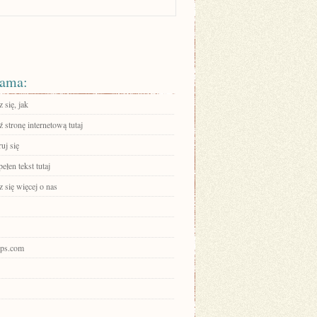
ama:
 się, jak
stronę internetową tutaj
ruj się
ełen tekst tutaj
 się więcej o nas
ijps.com