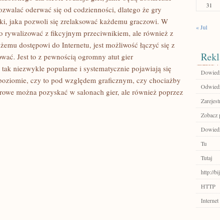
31
pozwalać oderwać się od codzienności, dlatego że gry
ki, jaka pozwoli się zrelaksować każdemu graczowi. W
« Jul
ko rywalizować z fikcyjnym przeciwnikiem, ale również z
emu dostępowi do Internetu, jest możliwość łączyć się z
Rekl
ować. Jest to z pewnością ogromny atut gier
tak niezwykle popularne i systematycznie pojawiają się
Dowiedz
poziomie, czy to pod względem graficznym, czy chociażby
Odwiedź 
rowe można pozyskać w salonach gier, ale również poprzez
Zarejest
Zobacz p
Dowiedz
Tu
Tutaj
http://b
HTTP
Internet