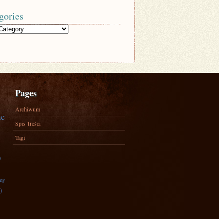
gories
Pages
Archiwum
ne
Spis Treści
Tagi
)
zny
)