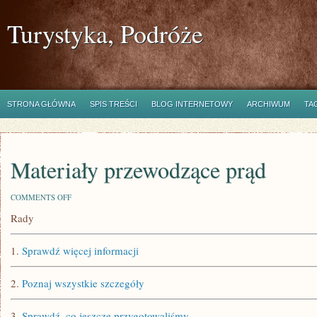
Turystyka, Podróże
STRONA GŁÓWNA
SPIS TREŚCI
BLOG INTERNETOWY
ARCHIWUM
TA
Materiały przewodzące prąd
ON
COMMENTS OFF
MATERIAŁY
Rady
PRZEWODZĄCE
PRĄD
1.
Sprawdź więcej informacji
2.
Poznaj wszystkie szczegóły
3.
Sprawdź, co jeszcze przygotowaliśmy