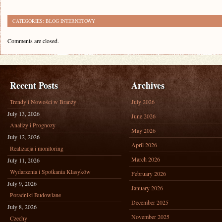
CATEGORIES:
BLOG INTERNETOWY
Comments are closed.
Recent Posts
Archives
Trendy i Nowości w Branży
July 2026
July 13, 2026
June 2026
Analizy i Prognozy
May 2026
July 12, 2026
April 2026
Realizacja i monitoring
March 2026
July 11, 2026
Wydarzenia i Spotkania Klasyków
February 2026
July 9, 2026
January 2026
Poradniki Budowlane
December 2025
July 8, 2026
November 2025
Czechy