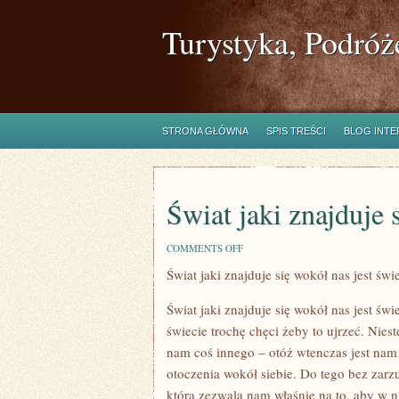
Turystyka, Podróż
STRONA GŁÓWNA
SPIS TREŚCI
BLOG INT
Świat jaki znajduje 
ON
COMMENTS OFF
ŚWIAT
Świat jaki znajduje się wokół nas jest świ
JAKI
ZNAJDUJE
SIĘ
Świat jaki znajduje się wokół nas jest św
WOKÓŁ
NAS
świecie trochę chęci żeby to ujrzeć. Nies
JEST
nam coś innego – otóż wtenczas jest nam
KAPITALNY
otoczenia wokół siebie. Do tego bez zarz
która zezwala nam właśnie na to, aby w n