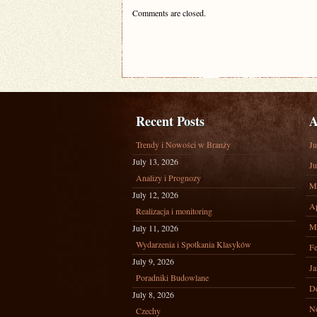
Comments are closed.
Recent Posts
A
Trendy i Nowości w Branży
Ju
July 13, 2026
Ju
Analizy i Prognozy
M
July 12, 2026
Ap
Realizacja i monitoring
M
July 11, 2026
Wydarzenia i Spotkania Klasyków
Fe
July 9, 2026
Ja
Poradniki Budowlane
D
July 8, 2026
N
Czechy