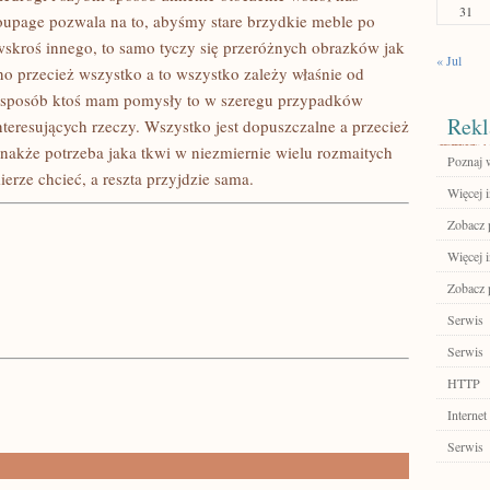
31
oupage pozwala na to, abyśmy stare brzydkie meble po
a wskroś innego, to samo tyczy się przeróżnych obrazków jak
« Jul
no przecież wszystko a to wszystko zależy właśnie od
i sposób ktoś mam pomysły to w szeregu przypadków
Rekl
teresujących rzeczy. Wszystko jest dopuszczalne a przecież
dnakże potrzeba jaka tkwi w niezmiernie wielu rozmaitych
Poznaj w
erze chcieć, a reszta przyjdzie sama.
Więcej i
Zobacz p
Więcej 
Zobacz 
Serwis
Serwis
HTTP
Internet
Serwis