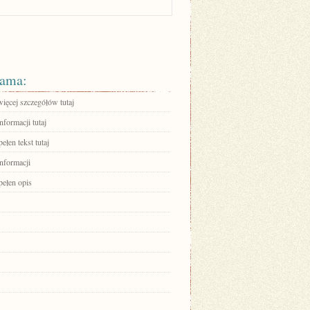
ama:
ięcej szczegółów tutaj
nformacji tutaj
ełen tekst tutaj
informacji
pełen opis