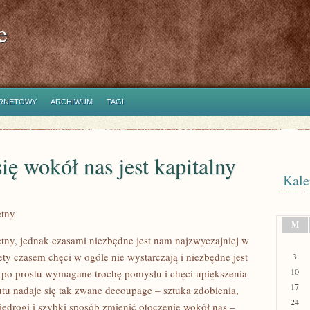
e
ERNETOWY
ARCHIWUM
TAGI
się wokół nas jest kapitalny
Kale
etny
M
ietny, jednak czasami niezbędne jest nam najzwyczajniej w
tety czasem chęci w ogóle nie wystarczają i niezbędne jest
3
10
 po prostu wymagane trochę pomysłu i chęci upiększenia
17
utu nadaje się tak zwane decoupage – sztuka zdobienia,
24
iedrogi i szybki sposób zmienić otoczenie wokół nas –