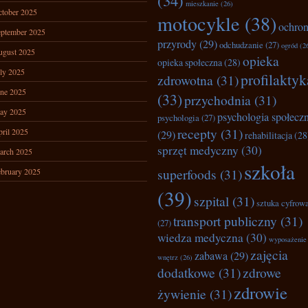
(34)
mieszkanie
(26)
tober 2025
motocykle
(38)
ochro
ptember 2025
przyrody
(29)
odchudzanie
(27)
ogród
(2
ugust 2025
opieka
opieka społeczna
(28)
ly 2025
profilaktyk
zdrowotna
(31)
ne 2025
(33)
przychodnia
(31)
ay 2025
psychologia społecz
psychologia
(27)
recepty
(31)
ril 2025
(29)
rehabilitacja
(28
sprzęt medyczny
(30)
arch 2025
szkoła
superfoods
(31)
bruary 2025
(39)
szpital
(31)
sztuka cyfrow
transport publiczny
(31)
(27)
wiedza medyczna
(30)
wyposażenie
zajęcia
zabawa
(29)
wnętrz
(26)
dodatkowe
(31)
zdrowe
zdrowie
żywienie
(31)