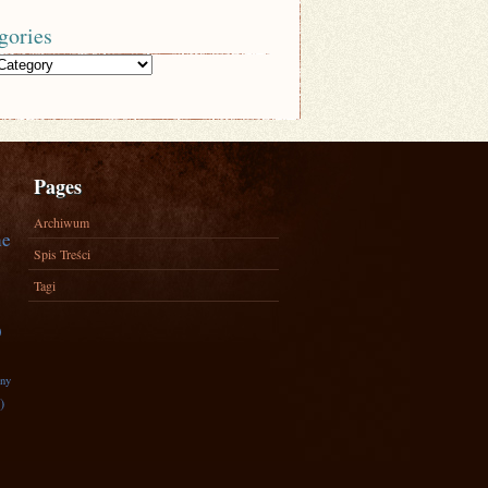
gories
Pages
Archiwum
ne
Spis Treści
Tagi
)
zny
)