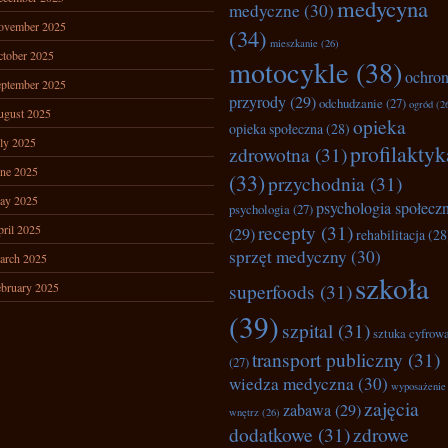
medycyna
medyczne
(30)
ovember 2025
(34)
mieszkanie
(26)
tober 2025
motocykle
(38)
ochro
ptember 2025
przyrody
(29)
odchudzanie
(27)
ogród
(2
ugust 2025
opieka
opieka społeczna
(28)
ly 2025
profilaktyk
zdrowotna
(31)
ne 2025
(33)
przychodnia
(31)
ay 2025
psychologia społecz
psychologia
(27)
recepty
(31)
ril 2025
(29)
rehabilitacja
(28
sprzęt medyczny
(30)
arch 2025
szkoła
superfoods
(31)
bruary 2025
(39)
szpital
(31)
sztuka cyfrow
transport publiczny
(31)
(27)
wiedza medyczna
(30)
wyposażenie
zajęcia
zabawa
(29)
wnętrz
(26)
dodatkowe
(31)
zdrowe