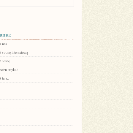
ama:
ź nas
 stronę internetową
 ofertę
pełen artykuł
 teraz