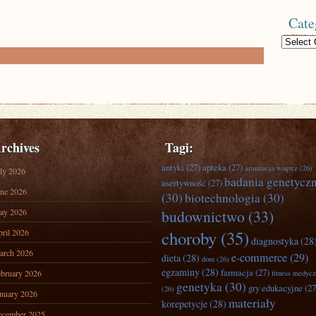
Cate
Categories
rchives
Tagi:
antyki
(27)
apteka
(27)
aranżacja wnętrz
(26)
ly 2026
badania genetycz
asertywność
(27)
ne 2026
(30)
biotechnologia
(30)
ay 2026
budownictwo
(33)
ril 2026
choroby
(35)
diagnostyka
(28
arch 2026
e-commerce
(29)
dieta
(28)
dom
(26)
egzaminy
(28)
farmacja
(27)
bruary 2026
fitness medyc
genetyka
(30)
gry edukacyjne
(27
(26)
nuary 2026
materiały
korepetycje
(28)
ecember 2025