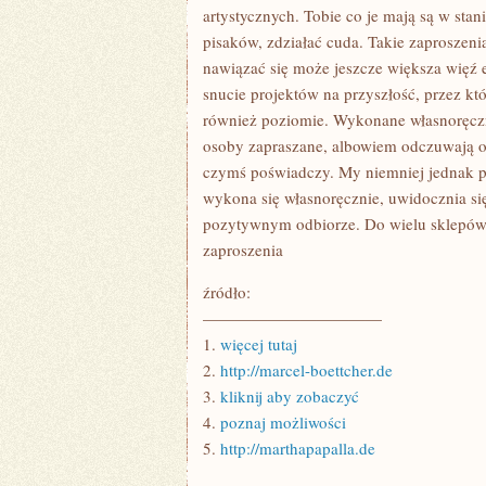
artystycznych. Tobie co je mają są w stan
pisaków, zdziałać cuda. Takie zaproszen
nawiązać się może jeszcze większa więź 
snucie projektów na przyszłość, przez kt
również poziomie. Wykonane własnoręczn
osoby zapraszane, albowiem odczuwają on
czymś poświadczy. My niemniej jednak po
wykona się własnoręcznie, uwidocznia się,
pozytywnym odbiorze. Do wielu sklepów 
zaproszenia
źródło:
———————————
1.
więcej tutaj
2.
http://marcel-boettcher.de
3.
kliknij aby zobaczyć
4.
poznaj możliwości
5.
http://marthapapalla.de