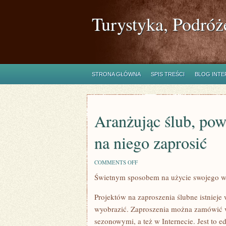
Turystyka, Podróż
STRONA GŁÓWNA
SPIS TREŚCI
BLOG INT
Aranżując ślub, po
na niego zaprosić
ON
COMMENTS OFF
ARANŻUJĄC
Świetnym sposobem na użycie swojego wo
ŚLUB,
POWINNIŚMY
ZDECYDOWAĆ,
Projektów na zaproszenia ślubne istnieje w
KOGO
NA
wyobrazić. Zaproszenia można zamówić w
NIEGO
sezonowymi, a też w Internecie. Jest to ed
ZAPROSIĆ