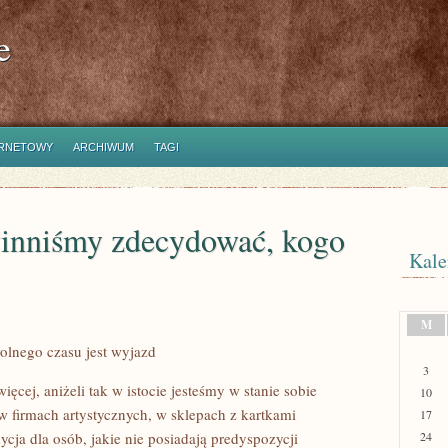
e
ERNETOWY
ARCHIWUM
TAGI
winniśmy zdecydować, kogo
Kale
M
lnego czasu jest wyjazd
3
ięcej, aniżeli tak w istocie jesteśmy w stanie sobie
10
 firmach artystycznych, w sklepach z kartkami
17
ycja dla osób, jakie nie posiadają predyspozycji
24