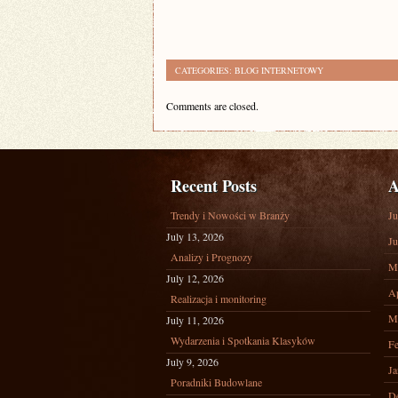
CATEGORIES:
BLOG INTERNETOWY
Comments are closed.
Recent Posts
A
Trendy i Nowości w Branży
Ju
July 13, 2026
Ju
Analizy i Prognozy
M
July 12, 2026
Ap
Realizacja i monitoring
M
July 11, 2026
Wydarzenia i Spotkania Klasyków
Fe
July 9, 2026
Ja
Poradniki Budowlane
D