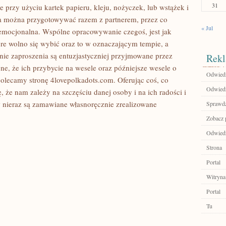
31
ie przy użyciu kartek papieru, kleju, nożyczek, lub wstążek i
ia można przygotowywać razem z partnerem, przez co
« Jul
emocjonalna. Wspólne opracowywanie czegoś, jest jak
óre wolno się wybić oraz to w oznaczającym tempie, a
ie zaproszenia są entuzjastyczniej przyjmowane przez
Rekl
e, że ich przybycie na wesele oraz późniejsze wesele o
Odwied
lecamy stronę 4lovepolkadots.com. Oferując coś, co
Odwiedź
 że nam zależy na szczęściu danej osoby i na ich radości i
nieraz są zamawiane własnoręcznie zrealizowane
Sprawdź
Zobacz 
Odwiedź
Strona
Portal
Witryna
Portal
Tu