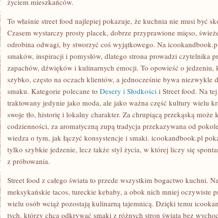
życiem mieszkańców.
To właśnie street food najlepiej pokazuje, że kuchnia nie musi być
Czasem wystarczy prosty placek, dobrze przyprawione mięso, śwież
odrobina odwagi, by stworzyć coś wyjątkowego. Na icookandbook.pl
smaków, inspiracji i pomysłów, dlatego strona prowadzi czytelnika pr
zapachów, dźwięków i kulinarnych emocji. To opowieść o jedzeniu, kt
szybko, często na oczach klientów, a jednocześnie bywa niezwykl
smaku. Kategorie polecane to
Desery i Słodkości
i Street food. Na tej
traktowany jedynie jako moda, ale jako ważna część kultury wielu 
swoje tło, historię i lokalny charakter. Za chrupiącą przekąską może 
codzienności, za aromatyczną zupą tradycja przekazywana od pokol
wiedza o tym, jak łączyć konsystencje i smaki. icookandbook.pl pokaz
tylko szybkie jedzenie, lecz także styl życia, w której liczy się spon
z próbowania.
Street food z całego świata to przede wszystkim bogactwo kuchni. Na
meksykańskie tacos, tureckie kebaby, a obok nich mniej oczywiste pr
wielu osób wciąż pozostają kulinarną tajemnicą. Dzięki temu icookan
tych, którzy chcą odkrywać smaki z różnych stron świata bez wycho