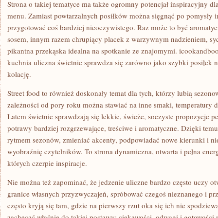
Strona o takiej tematyce ma także ogromny potencjał inspiracyjny d
menu. Zamiast powtarzalnych posiłków można sięgnąć po pomysły in
przygotować coś bardziej nieoczywistego. Raz może to być aromaty
sosem, innym razem chrupiący placek z warzywnym nadzieniem, syc
pikantna przekąska idealna na spotkanie ze znajomymi. icookandbo
kuchnia uliczna świetnie sprawdza się zarówno jako szybki posiłek n
kolację.
Street food to również doskonały temat dla tych, którzy lubią sezon
zależności od pory roku można stawiać na inne smaki, temperatury d
Latem świetnie sprawdzają się lekkie, świeże, soczyste propozycje p
potrawy bardziej rozgrzewające, treściwe i aromatyczne. Dzięki te
rytmem sezonów, zmieniać akcenty, podpowiadać nowe kierunki i ni
wyobraźnię czytelników. To strona dynamiczna, otwarta i pełna energ
których czerpie inspiracje.
Nie można też zapominać, że jedzenie uliczne bardzo często uczy ot
granice własnych przyzwyczajeń, spróbować czegoś nieznanego i prz
często kryją się tam, gdzie na pierwszy rzut oka się ich nie spodzi
zachęcać właśnie do takiej postawy: ciekawości, odwagi i gotowości 