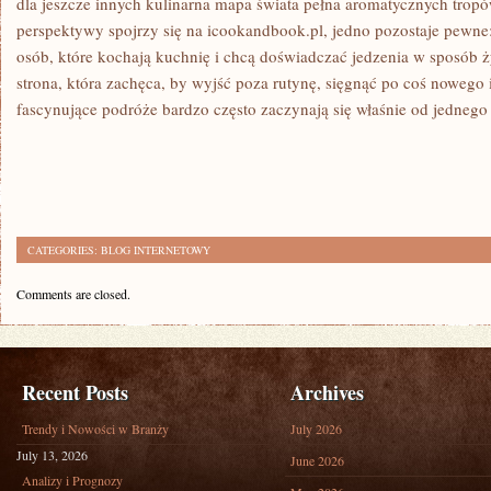
dla jeszcze innych kulinarna mapa świata pełna aromatycznych tropów
perspektywy spojrzy się na icookandbook.pl, jedno pozostaje pewne: 
osób, które kochają kuchnię i chcą doświadczać jedzenia w sposób 
strona, która zachęca, by wyjść poza rutynę, sięgnąć po coś nowego i
fascynujące podróże bardzo często zaczynają się właśnie od jednego
CATEGORIES:
BLOG INTERNETOWY
Comments are closed.
Recent Posts
Archives
Trendy i Nowości w Branży
July 2026
July 13, 2026
June 2026
Analizy i Prognozy