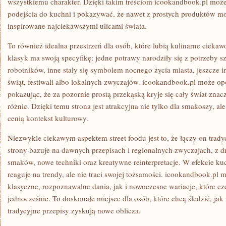
wszystkiemu charakter. Dzięki takim treściom icookandbook.pl moż
podejścia do kuchni i pokazywać, że nawet z prostych produktów m
inspirowane najciekawszymi ulicami świata.
To również idealna przestrzeń dla osób, które lubią kulinarne ciekaw
klasyk ma swoją specyfikę: jedne potrawy narodziły się z potrzeby 
robotników, inne stały się symbolem nocnego życia miasta, jeszcze 
świąt, festiwali albo lokalnych zwyczajów. icookandbook.pl może op
pokazując, że za pozornie prostą przekąską kryje się cały świat znacz
różnic. Dzięki temu strona jest atrakcyjna nie tylko dla smakoszy, al
cenią kontekst kulturowy.
Niezwykle ciekawym aspektem street foodu jest to, że łączy on trady
strony bazuje na dawnych przepisach i regionalnych zwyczajach, z dru
smaków, nowe techniki oraz kreatywne reinterpretacje. W efekcie kuch
reaguje na trendy, ale nie traci swojej tożsamości. icookandbook.p
klasyczne, rozpoznawalne dania, jak i nowoczesne wariacje, które cze
jednocześnie. To doskonałe miejsce dla osób, które chcą śledzić, jak 
tradycyjne przepisy zyskują nowe oblicza.