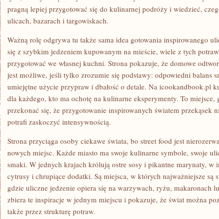
pragną lepiej przygotować się do kulinarnej podróży i wiedzieć, cze
ulicach, bazarach i targowiskach.
Ważną rolę odgrywa tu także sama idea gotowania inspirowanego ulic
się z szybkim jedzeniem kupowanym na mieście, wiele z tych potr
przygotować we własnej kuchni. Strona pokazuje, że domowe odtworz
jest możliwe, jeśli tylko zrozumie się podstawy: odpowiedni balans
umiejętne użycie przypraw i dbałość o detale. Na icookandbook.pl ku
dla każdego, kto ma ochotę na kulinarne eksperymenty. To miejsce,
przekonać się, że przygotowanie inspirowanych światem przekąsek ni
potrafi zaskoczyć intensywnością.
Strona przyciąga osoby ciekawe świata, bo street food jest nieroze
nowych miejsc. Każde miasto ma swoje kulinarne symbole, swoje ulic
smaki. W jednych krajach królują ostre sosy i pikantne marynaty, w 
cytrusy i chrupiące dodatki. Są miejsca, w których najważniejsze są s
gdzie uliczne jedzenie opiera się na warzywach, ryżu, makaronach l
zbiera te inspiracje w jednym miejscu i pokazuje, że świat można po
także przez strukturę potraw.