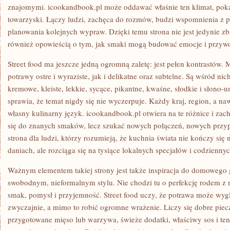
znajomymi. icookandbook.pl może oddawać właśnie ten klimat, poka
towarzyski. Łączy ludzi, zachęca do rozmów, budzi wspomnienia z po
planowania kolejnych wypraw. Dzięki temu strona nie jest jedynie zbi
również opowieścią o tym, jak smaki mogą budować emocje i przywo
Street food ma jeszcze jedną ogromną zaletę: jest pełen kontrastów
potrawy ostre i wyraziste, jak i delikatne oraz subtelne. Są wśród nic
kremowe, kleiste, lekkie, sycące, pikantne, kwaśne, słodkie i słon
sprawia, że temat nigdy się nie wyczerpuje. Każdy kraj, region, a n
własny kulinarny język. icookandbook.pl otwiera na te różnice i zac
się do znanych smaków, lecz szukać nowych połączeń, nowych przy
strona dla ludzi, którzy rozumieją, że kuchnia świata nie kończy się 
daniach, ale rozciąga się na tysiące lokalnych specjałów i codzienn
Ważnym elementem takiej strony jest także inspiracja do domowego 
swobodnym, nieformalnym stylu. Nie chodzi tu o perfekcję rodem z re
smak, pomysł i przyjemność. Street food uczy, że potrawa może wyglą
zwyczajnie, a mimo to robić ogromne wrażenie. Liczy się dobre pie
przygotowane mięso lub warzywa, świeże dodatki, właściwy sos i ten