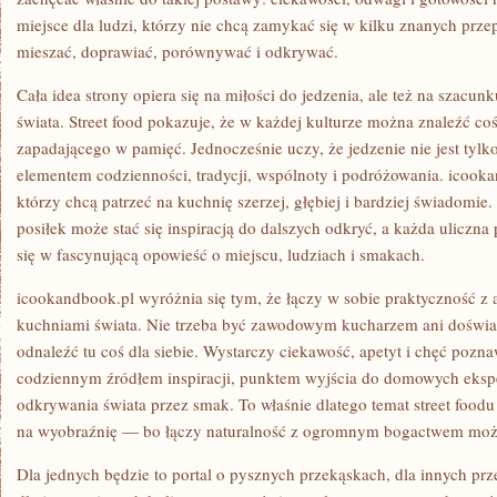
miejsce dla ludzi, którzy nie chcą zamykać się w kilku znanych przep
mieszać, doprawiać, porównywać i odkrywać.
Cała idea strony opiera się na miłości do jedzenia, ale też na szacun
świata. Street food pokazuje, że w każdej kulturze można znaleźć co
zapadającego w pamięć. Jednocześnie uczy, że jedzenie nie jest tyl
elementem codzienności, tradycji, wspólnoty i podróżowania. icookan
którzy chcą patrzeć na kuchnię szerzej, głębiej i bardziej świadomie.
posiłek może stać się inspiracją do dalszych odkryć, a każda uliczn
się w fascynującą opowieść o miejscu, ludziach i smakach.
icookandbook.pl wyróżnia się tym, że łączy w sobie praktyczność z 
kuchniami świata. Nie trzeba być zawodowym kucharzem ani doświ
odnaleźć tu coś dla siebie. Wystarczy ciekawość, apetyt i chęć pozn
codziennym źródłem inspiracji, punktem wyjścia do domowych eks
odkrywania świata przez smak. To właśnie dlatego temat street foodu z
na wyobraźnię — bo łączy naturalność z ogromnym bogactwem możl
Dla jednych będzie to portal o pysznych przekąskach, dla innych p