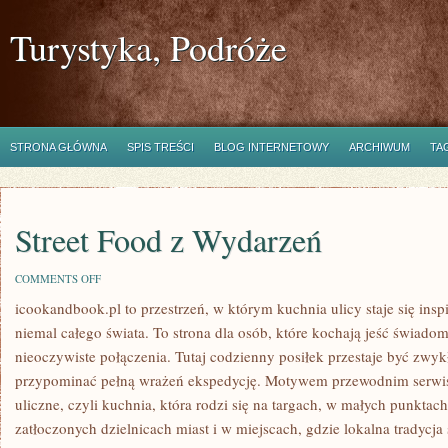
Turystyka, Podróże
STRONA GŁÓWNA
SPIS TREŚCI
BLOG INTERNETOWY
ARCHIWUM
TA
Street Food z Wydarzeń
ON
COMMENTS OFF
STREET
icookandbook.pl to przestrzeń, w którym kuchnia ulicy staje się ins
FOOD
Z
niemal całego świata. To strona dla osób, które kochają jeść świadomi
WYDARZEŃ
nieoczywiste połączenia. Tutaj codzienny posiłek przestaje być zwyk
przypominać pełną wrażeń ekspedycję. Motywem przewodnim serwisu
uliczne, czyli kuchnia, która rodzi się na targach, w małych punkta
zatłoczonych dzielnicach miast i w miejscach, gdzie lokalna tradycj