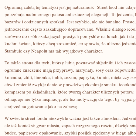
Ogromną zaletą tej tematyki jest jej naturalność. Street food nie udaj
potrzebuje nadmiernego patosu ani sztucznej elegancji. To jedzenie, k
bazarów i codziennych spotkań. Jest szybkie, ale nie banalne. Proste,
jednocześnie często zaskakująco dopracowane. Właśnie dlatego icoo
zarówno do osób szukających prostych pomysłów na lunch, jak i d
kuchni świata, którzy chcą zrozumieć, co sprawia, że uliczne jedz
Stambule czy Neapolu ma tak wyjątkowy charakter.
To także strona dla tych, którzy lubią poznawać składniki i ich zast
ogromne znaczenie mają przyprawy, marynaty, sosy oraz odpowiedn
kolendra, chili, limonka, imbir, sezam, papryka, kumin, mięta czy so
chwil zmienić zwykłe danie w prawdziwą eksplozję smaku. icookan
kompasem po składnikach, które tworzą charakter ulicznych potraw. 
odnajduje nie tylko inspirację, ale też motywację do tego, by wyjść
spojrzeć na gotowanie jako na zabawę.
W świecie street foodu niezwykle ważna jest także atmosfera. Jedzeni
ale też kontekst: gwar miasta, zapach rozgrzanego rusztu, dźwięk sm
budce, papierowe opakowanie, szybki posiłek zjedzony w biegu alb