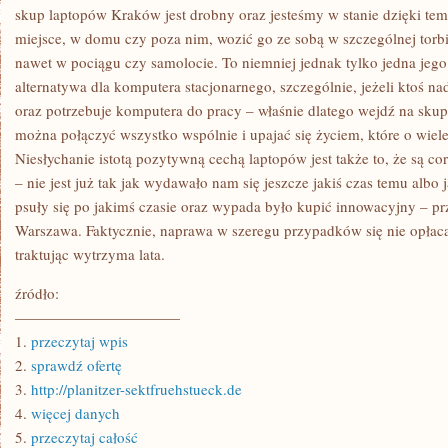
A
skup laptopów Kraków jest drobny oraz jesteśmy w stanie dzięki tem
WIĘC
miejsce, w domu czy poza nim, wozić go ze sobą w szczególnej torbie
nawet w pociągu czy samolocie. To niemniej jednak tylko jedna jego
alternatywa dla komputera stacjonarnego, szczególnie, jeżeli ktoś n
oraz potrzebuje komputera do pracy – właśnie dlatego wejdź na sk
można połączyć wszystko wspólnie i upajać się życiem, które o wiele
Niesłychanie istotą pozytywną cechą laptopów jest także to, że są c
– nie jest już tak jak wydawało nam się jeszcze jakiś czas temu albo 
psuły się po jakimś czasie oraz wypada było kupić innowacyjny – prz
Warszawa. Faktycznie, naprawa w szeregu przypadków się nie opłac
traktując wytrzyma lata.
źródło:
———————————
1.
przeczytaj wpis
2.
sprawdź ofertę
3.
http://planitzer-sektfruehstueck.de
4.
więcej danych
5.
przeczytaj całość