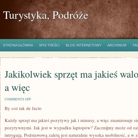
Turystyka, Podróże
STRONA GŁÓWNA
SPIS TREŚCI
BLOG INTERNETOWY
ARCHIWUM
TA
Jakikolwiek sprzęt ma jakieś walo
a więc
ON
COMMENTS OFF
JAKIKOLWIEK
By coś tak de facto
SPRZĘT
MA
JAKIEŚ
Każdy sprzęt ma jakieś pozytywy jak i minusy, a więc znamionuje s
WALORY
JAK
pozytywnymi. Jak jest w wypadku laptopów? Zacznijmy może od zal
I
intrygują. Podstawową zaletą jest naturalnie wysoka mobilność, a w z
MINUSY,