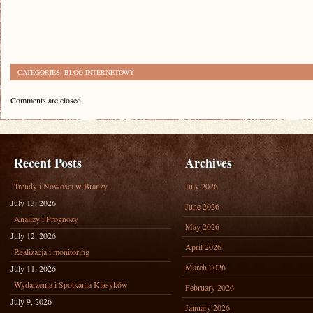
CATEGORIES:
BLOG INTERNETOWY
Comments are closed.
Recent Posts
Archives
Trendy i Nowości w Branży
July 2026
July 13, 2026
June 2026
Analizy i Prognozy
May 2026
July 12, 2026
April 2026
Realizacja i monitoring
March 2026
July 11, 2026
Wydarzenia i Spotkania Klasyków
February 2026
July 9, 2026
January 2026