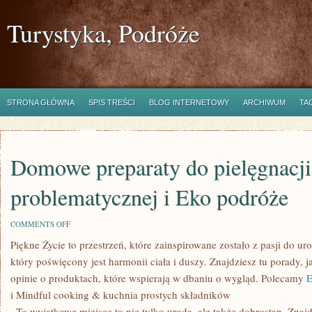
Turystyka, Podróże
STRONA GŁÓWNA
SPIS TREŚCI
BLOG INTERNETOWY
ARCHIWUM
TA
Domowe preparaty do pielęgnacji
problematycznej i Eko podróże
ON
COMMENTS OFF
DOMOWE
Piękne Życie to przestrzeń, które zainspirowane zostało z pasji do u
PREPARATY
DO
który poświęcony jest harmonii ciała i duszy. Znajdziesz tu porady, 
PIELĘGNACJI
SKÓRY
opinie o produktach, które wspierają w dbaniu o wygląd. Polecamy
E
PROBLEMATYCZNEJ
i Mindful cooking & kuchnia prostych składników
I
EKO
. To wyjątkowe miejsce to nie tylko uroda, ale także dobrostan. Znaj