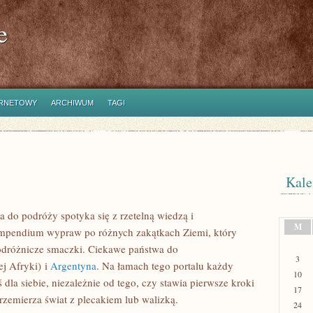
e
ERNETOWY
ARCHIWUM
TAGI
Kale
a do podróży spotyka się z rzetelną wiedzą i
M
ompendium wypraw po różnych zakątkach Ziemi, który
 podróżnicze smaczki. Ciekawe państwa do
3
j Afryki) i
Argentyna
. Na łamach tego portalu każdy
10
 dla siebie, niezależnie od tego, czy stawia pierwsze kroki
17
przemierza świat z plecakiem lub walizką.
24