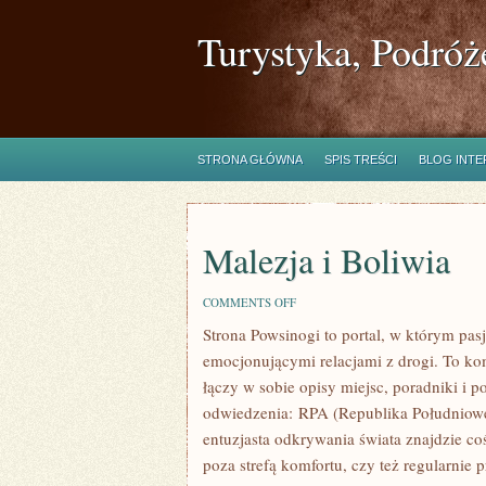
Turystyka, Podróż
STRONA GŁÓWNA
SPIS TREŚCI
BLOG INT
Malezja i Boliwia
ON
COMMENTS OFF
MALEZJA
Strona Powsinogi to portal, w którym pasj
I
BOLIWIA
emocjonującymi relacjami z drogi. To k
łączy w sobie opisy miejsc, poradniki i
odwiedzenia: RPA (Republika Południowe
entuzjasta odkrywania świata znajdzie coś
poza strefą komfortu, czy też regularnie 