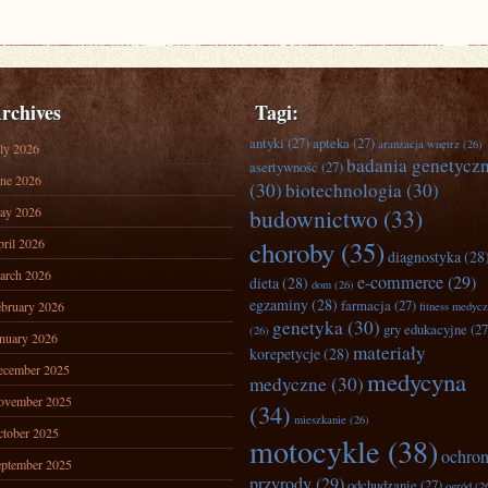
rchives
Tagi:
antyki
(27)
apteka
(27)
aranżacja wnętrz
(26)
ly 2026
badania genetycz
asertywność
(27)
ne 2026
(30)
biotechnologia
(30)
ay 2026
budownictwo
(33)
ril 2026
choroby
(35)
diagnostyka
(28
arch 2026
e-commerce
(29)
dieta
(28)
dom
(26)
egzaminy
(28)
farmacja
(27)
bruary 2026
fitness medyc
genetyka
(30)
gry edukacyjne
(27
(26)
nuary 2026
materiały
korepetycje
(28)
ecember 2025
medycyna
medyczne
(30)
ovember 2025
(34)
mieszkanie
(26)
tober 2025
motocykle
(38)
ochro
ptember 2025
przyrody
(29)
odchudzanie
(27)
ogród
(2