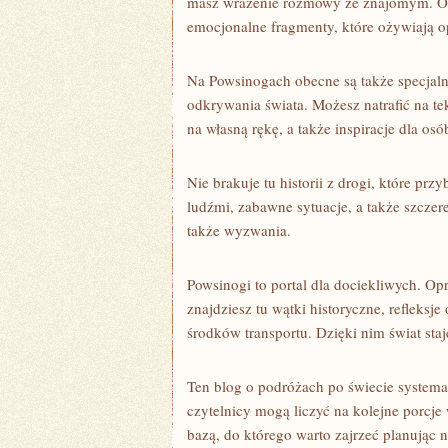
masz wrażenie rozmowy ze znajomym. Ob
emocjonalne fragmenty, które ożywiają o
Na Powsinogach obecne są także specjal
odkrywania świata. Możesz natrafić na te
na własną rękę, a także inspiracje dla os
Nie brakuje tu historii z drogi, które pr
ludźmi, zabawne sytuacje, a także szczer
także wyzwania.
Powsinogi to portal dla dociekliwych. Op
znajdziesz tu wątki historyczne, refleksj
środków transportu. Dzięki nim świat staje
Ten blog o podróżach po świecie systema
czytelnicy mogą liczyć na kolejne porcj
bazą, do którego warto zajrzeć planując n