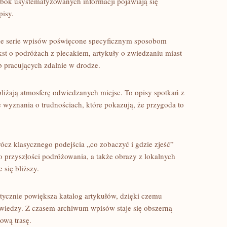
ok usystematyzowanych informacji pojawiają się
pisy.
ne serie wpisów poświęcone specyficznym sposobom
kst o podróżach z plecakiem, artykuły o zwiedzaniu miast
ób pracujących zdalnie w drodze.
zybliżają atmosferę odwiedzanych miejsc. To opisy spotkań z
e wyznania o trudnościach, które pokazują, że przygoda to
rócz klasycznego podejścia „co zobaczyć i gdzie zjeść”
e o przyszłości podróżowania, a także obrazy z lokalnych
 się bliższy.
tycznie powiększa katalog artykułów, dzięki czemu
e wiedzy. Z czasem archiwum wpisów staje się obszerną
ową trasę.