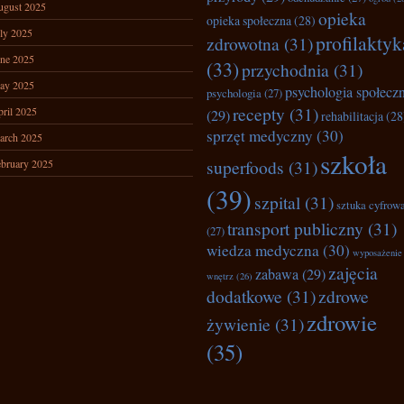
ugust 2025
opieka
opieka społeczna
(28)
ly 2025
profilaktyk
zdrowotna
(31)
ne 2025
(33)
przychodnia
(31)
ay 2025
psychologia społecz
psychologia
(27)
recepty
(31)
ril 2025
(29)
rehabilitacja
(28
sprzęt medyczny
(30)
arch 2025
szkoła
superfoods
(31)
bruary 2025
(39)
szpital
(31)
sztuka cyfrow
transport publiczny
(31)
(27)
wiedza medyczna
(30)
wyposażenie
zajęcia
zabawa
(29)
wnętrz
(26)
dodatkowe
(31)
zdrowe
zdrowie
żywienie
(31)
(35)