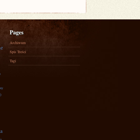
Pages
Archiwum
ne
Spis Treści
Tagi
)
zny
)
na
6)