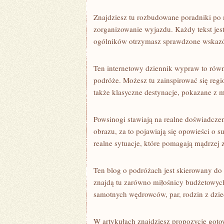
Znajdziesz tu rozbudowane poradniki po m
zorganizowanie wyjazdu. Każdy tekst jest
ogólników otrzymasz sprawdzone wskazó
Ten internetowy dziennik wypraw to równie
podróże. Możesz tu zainspirować się regio
także klasyczne destynacje, pokazane z m
Powsinogi stawiają na realne doświadcze
obrazu, za to pojawiają się opowieści o 
realne sytuacje, które pomagają mądrzej
Ten blog o podróżach jest skierowany do
znajdą tu zarówno miłośnicy budżetowych
samotnych wędrowców, par, rodzin z dzi
W artykułach znajdziesz propozycje gotowy