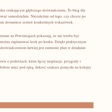
iku szukającym głębszego doświadczenia. To blog dla
nować samodzielnie. Niezależnie od tego, czy chcesz po
tronie dostaniesz zestaw konkretnych wskazówek.
pisane na Powsinogach pokazują, że nie trzeba być
ę można zaplanować krok po kroku. Dzięki praktycznym
doświadczeniom łatwiej jest zamienić plan w działanie.
is o podróżach, które łączy inspiracje, przygody i
ą dobrze mieć pod ręką, ilekroć szukasz pomysłu na kolejny