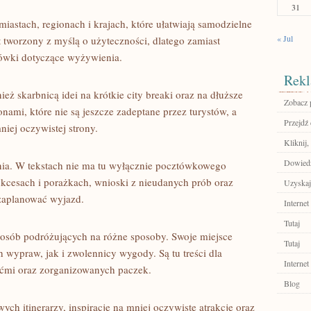
31
iastach, regionach i krajach, które ułatwiają samodzielne
« Jul
 tworzony z myślą o użyteczności, dlatego zamiast
wki dotyczące wyżywienia.
Rekl
ż skarbnicą idei na krótkie city breaki oraz na dłuższe
Zobacz p
nami, które nie są jeszcze zadeptane przez turystów, a
Przejdź
niej oczywistej strony.
Kliknij,
Dowiedz 
nia. W tekstach nie ma tu wyłącznie pocztówkowego
sukcesach i porażkach, wnioski z nieudanych prób oraz
Uzyskaj
 zaplanować wyjazd.
Internet
Tutaj
 osób podróżujących na różne sposoby. Swoje miejsce
Tutaj
 wypraw, jak i zwolennicy wygody. Są tu treści dla
Internet
ećmi oraz zorganizowanych paczek.
Blog
ch itinerarzy, inspiracje na mniej oczywiste atrakcje oraz