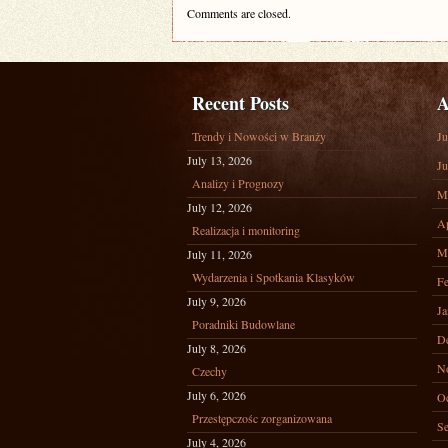
Comments are closed.
Recent Posts
A
Trendy i Nowości w Branży
Ju
July 13, 2026
Ju
Analizy i Prognozy
M
July 12, 2026
Ap
Realizacja i monitoring
M
July 11, 2026
Wydarzenia i Spotkania Klasyków
Fe
July 9, 2026
Ja
Poradniki Budowlane
D
July 8, 2026
N
Czechy
July 6, 2026
Oc
Przestępczośc zorganizowana
Se
July 4, 2026