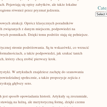
h. Pojawiają się opisy zabytków, ale także lokalne
Cate
 regionu również przez pryzmat jedzenia.
Categories
powych atrakcji. Oprócz klasycznych poradników
tach związanych z danym miejscem, podpowiedzi na
liwych pomnikach. Dzięki temu podróże stają się pełniejsze.
ktycznej stronie podróżowania. Są tu wskazówki, co wrzucić
formalnościach, a także podpowiedzi, jak szukać tanich
ch, którzy chcą zrobić pierwszy krok.
rystyki. W artykułach znajdziesz zachętę do szanowania
dpowiedzialnej społecznie, a także propozycje zejścia z
zyskują głębszy sens.
 jest sposób opowiadania historii. Artykuły są zrozumiałe,
stawiają na luźną, ale merytoryczną formę, dzięki czemu