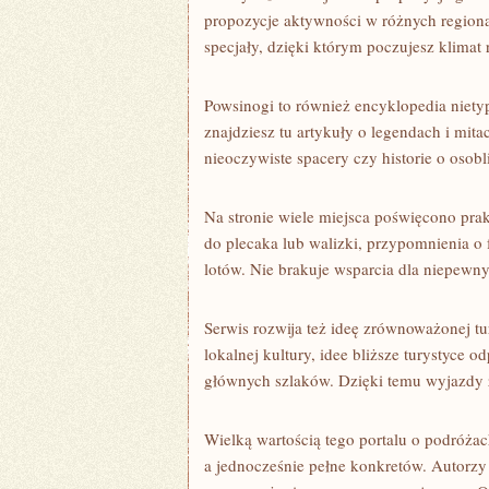
propozycje aktywności w różnych regionac
specjały, dzięki którym poczujesz klimat
Powsinogi to również encyklopedia niety
znajdziesz tu artykuły o legendach i mi
nieoczywiste spacery czy historie o osob
Na stronie wiele miejsca poświęcono pra
do plecaka lub walizki, przypomnienia o 
lotów. Nie brakuje wsparcia dla niepewny
Serwis rozwija też ideę zrównoważonej tu
lokalnej kultury, idee bliższe turystyce o
głównych szlaków. Dzięki temu wyjazdy 
Wielką wartością tego portalu o podróżach
a jednocześnie pełne konkretów. Autorzy 