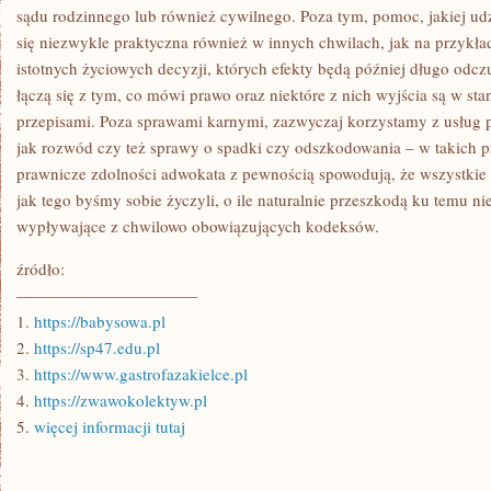
TAKI
sądu rodzinnego lub również cywilnego. Poza tym, pomoc, jakiej ud
się niezwykle praktyczna również w innych chwilach, jak na przyk
istotnych życiowych decyzji, których efekty będą później długo odcz
łączą się z tym, co mówi prawo oraz niektóre z nich wyjścia są w sta
przepisami. Poza sprawami karnymi, zazwyczaj korzystamy z usług 
jak rozwód czy też sprawy o spadki czy odszkodowania – w takich 
prawnicze zdolności adwokata z pewnością spowodują, że wszystkie 
jak tego byśmy sobie życzyli, o ile naturalnie przeszkodą ku temu 
wypływające z chwilowo obowiązujących kodeksów.
źródło:
———————————
1.
https://babysowa.pl
2.
https://sp47.edu.pl
3.
https://www.gastrofazakielce.pl
4.
https://zwawokolektyw.pl
5.
więcej informacji tutaj