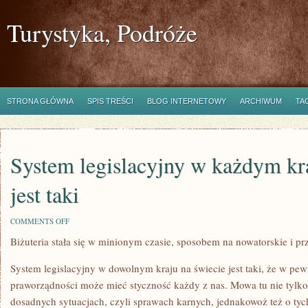
Turystyka, Podróże
STRONA GŁÓWNA
SPIS TREŚCI
BLOG INTERNETOWY
ARCHIWUM
TA
System legislacyjny w każdym kra
jest taki
ON
COMMENTS OFF
SYSTEM
Biżuteria stała się w minionym czasie, sposobem na nowatorskie i p
LEGISLACYJNY
W
KAŻDYM
System legislacyjny w dowolnym kraju na świecie jest taki, że w 
KRAJU
NA
praworządności może mieć styczność każdy z nas. Mowa tu nie tylk
GLOBIE
dosadnych sytuacjach, czyli sprawach karnych, jednakowoż też o tych
JEST