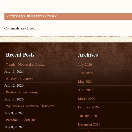
CATEGORIES:
BLOG INTERNETOWY
Comments are closed.
Recent Posts
Archives
Trendy i Nowości w Branży
July 2026
July 13, 2026
June 2026
Analizy i Prognozy
May 2026
July 12, 2026
April 2026
Realizacja i monitoring
March 2026
July 11, 2026
Wydarzenia i Spotkania Klasyków
February 2026
July 9, 2026
January 2026
Poradniki Budowlane
December 2025
July 8, 2026