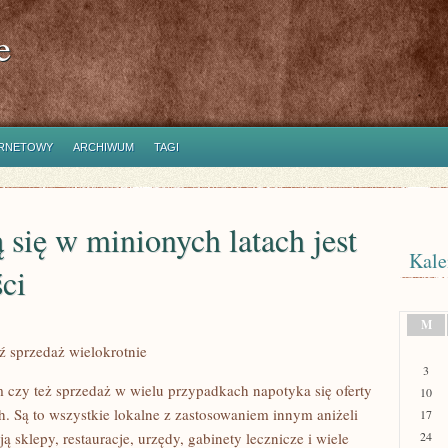
e
ERNETOWY
ARCHIWUM
TAGI
 się w minionych latach jest
Kale
ci
M
ź sprzedaż wielokrotnie
3
czy też sprzedaż w wielu przypadkach napotyka się oferty
10
 Są to wszystkie lokalne z zastosowaniem innym aniżeli
17
 sklepy, restauracje, urzędy, gabinety lecznicze i wiele
24