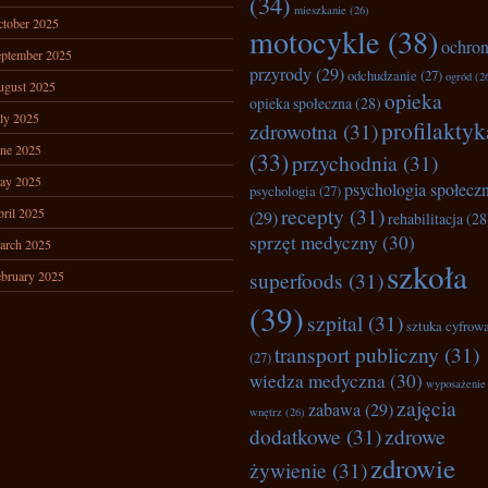
(34)
mieszkanie
(26)
tober 2025
motocykle
(38)
ochro
ptember 2025
przyrody
(29)
odchudzanie
(27)
ogród
(2
ugust 2025
opieka
opieka społeczna
(28)
ly 2025
profilaktyk
zdrowotna
(31)
ne 2025
(33)
przychodnia
(31)
ay 2025
psychologia społecz
psychologia
(27)
recepty
(31)
ril 2025
(29)
rehabilitacja
(28
sprzęt medyczny
(30)
arch 2025
szkoła
superfoods
(31)
bruary 2025
(39)
szpital
(31)
sztuka cyfrow
transport publiczny
(31)
(27)
wiedza medyczna
(30)
wyposażenie
zajęcia
zabawa
(29)
wnętrz
(26)
dodatkowe
(31)
zdrowe
zdrowie
żywienie
(31)