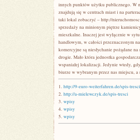
NIERUCHOMOŚCI
innych punktów użytku publicznego. W n
znajdują się w centrach miast i na par
taki lokal zobaczyć – http://nieruchomos
sprzedaży na minionym piętrze kamienicy,
mieszkalne. Inaczej jest wyłącznie w sytu
handlowym, w całości przeznaczonym na
komercyjne są niesłychanie pożądane na
drogie. Mało która jednostka gospodarcz
wspaniałej lokalizacji. Jedynie wtedy, g
biurze w wybranym przez nas miejscu, a
1.
http://9-euro-weiterfahren.de/spis-tresci
2.
http://a-mielewczyk.de/spis-tresci
3.
wpisy
4.
wpisy
5.
wpisy