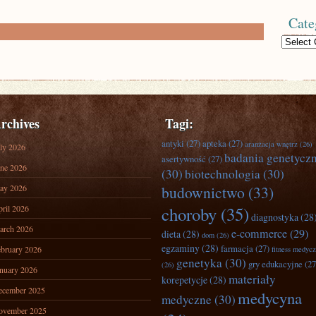
Cate
Categories
rchives
Tagi:
antyki
(27)
apteka
(27)
aranżacja wnętrz
(26)
ly 2026
badania genetycz
asertywność
(27)
ne 2026
(30)
biotechnologia
(30)
ay 2026
budownictwo
(33)
ril 2026
choroby
(35)
diagnostyka
(28
arch 2026
e-commerce
(29)
dieta
(28)
dom
(26)
egzaminy
(28)
farmacja
(27)
bruary 2026
fitness medyc
genetyka
(30)
gry edukacyjne
(27
(26)
nuary 2026
materiały
korepetycje
(28)
ecember 2025
medycyna
medyczne
(30)
ovember 2025