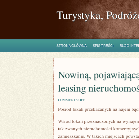
Turystyka, Podróż
STRONA GŁÓWNA
SPIS TREŚCI
BLOG INT
Nowiną, pojawiającą
leasing nieruchomoś
ON
COMMENTS OFF
NOWINĄ,
Pośród lokali przekazanych na najem bąd
POJAWIAJĄCĄ
SIĘ
W
Wśród lokali przeznaczonych na wynajem 
MINIONYCH
LATACH
tak zwanych nieruchomości komercyjnych.
JEST
zamieszkanie. W takich miejscach powstają
LEASING