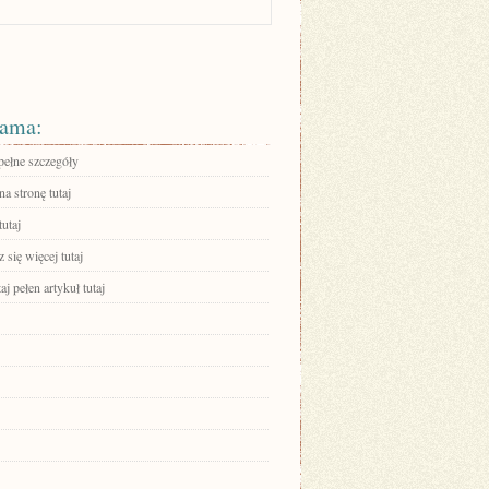
ama:
pełne szczegóły
na stronę tutaj
tutaj
się więcej tutaj
aj pełen artykuł tutaj