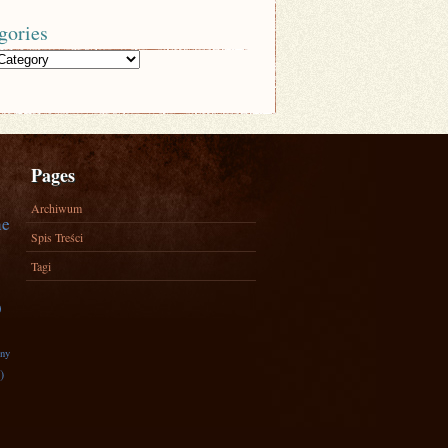
gories
Pages
Archiwum
ne
Spis Treści
Tagi
)
zny
)