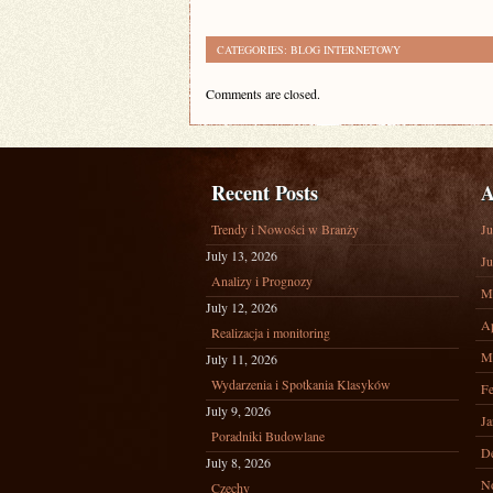
CATEGORIES:
BLOG INTERNETOWY
Comments are closed.
Recent Posts
A
Trendy i Nowości w Branży
Ju
July 13, 2026
Ju
Analizy i Prognozy
M
July 12, 2026
Ap
Realizacja i monitoring
M
July 11, 2026
Wydarzenia i Spotkania Klasyków
Fe
July 9, 2026
Ja
Poradniki Budowlane
D
July 8, 2026
N
Czechy