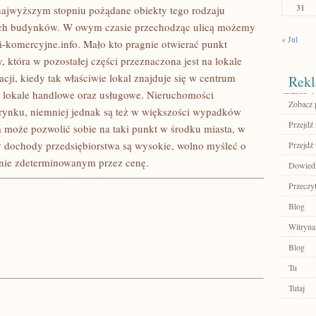
31
ajwyższym stopniu pożądane obiekty tego rodzaju
terach budynków. W owym czasie przechodząc ulicą możemy
« Jul
ci-komercyjne.info. Mało kto pragnie otwierać punkt
 która w pozostałej części przeznaczona jest na lokale
acji, kiedy tak właściwie lokal znajduje się w centrum
Rekl
 lokale handlowe oraz usługowe. Nieruchomości
Zobacz 
 rynku, niemniej jednak są też w większości wypadków
Przejdź 
a może pozwolić sobie na taki punkt w środku miasta, w
dy dochody przedsiębiorstwa są wysokie, wolno myśleć o
Przejdź 
 nie zdeterminowanym przez cenę.
Dowiedz 
Przeczyt
Blog
Witryna
Blog
Tu
Tutaj