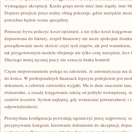
wymagające akceptacji. Każda grupa może mieć inne reguły, inne błę
Dopiero przejście przez realny obieg pokazuje, gdzie narzędzie może
potrzebna będzie ocena specjalisty.
Pomocne bywa policzyć koszt opóźnień, a nie tylko koszt księgowani
dopasowana do faktury, zespół finansowy nie może spokojnie domk
porządkowanie może skrócić część tych etapów, ale pod warunkiem, ż
tak przygotowanym modelu obejmuje nie tylko cenę narzędzia, lecz 
Dlaczego mniej ręcznej pracy nie oznacza braku kontroli
Częste nieporozumienie polega na założeniu, że automatyzacja ma d
do końca. W profesjonalnych finansach lepszym podejściem jest mo
dokument, a człowiek zatwierdza wyjątki. Ma to duże znaczenie tam
różnorodne, a zasady księgowania zależą od polityki wewnętrznej, st
centrów kosztów. System najlepiej, gdy wzmacniać powtarzalność i c
odpowiedzialność.
Przemyślana konfiguracja pozwalają ograniczyć pracę najprostszą: 
przypisywanie kategorii, kierowanie dokumentu do akceptacji, dopa