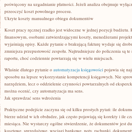
poświęcony na uzgadnianie płatności. Jeżeli analiza obejmuje wyłąc
przeoczyć koszt powolnego procesu.
Ukryte koszty manualnego obiegu dokumentów
Koszt pracy ręcznej rzadko jest widoczne w jednej pozycji budżetu.
finansowym, osobami zatwierdzającymi koszty, menedżerami projekt
wyjaśniają opisy. Każde pytanie o brakującą fakturę wydaje się drobn
zmniejsza przepustowość zespołu. Najtrudniejsze do policzenia są te m
raportu, choć codziennie powtarzają się w wielu miejscach.
Właśnie dlatego pytanie o
automatyzacja księgowości
pojawia się naj
sposobu na lepsze wykorzystanie kompetencji księgowych. Nie sprowa
narzędziem, lecz o oddzielenie czynności powtarzalnych od eksperc
można ocenić, czy automatyzacja ma sens.
Jak sprawdzać sens wdrożenia
Praktyczne podejście zaczyna się od kilku prostych pytań: ile dokume
bierze udział w ich obsłudze, jak często pojawiają się korekty i ile 
miesiąca. Nie wystarczy ogólne stwierdzenie, że dokumentów jest du
kosztowe, sprzedażowe, wyciągi bankowe, noty, rachunki, dokument