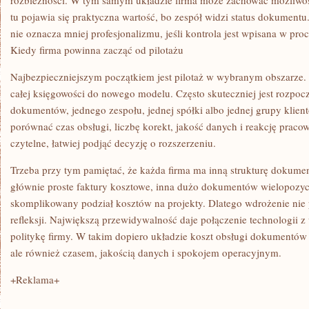
rozbieżności. W tym samym układzie firma może zachować możliwoś
tu pojawia się praktyczna wartość, bo zespół widzi status dokument
nie oznacza mniej profesjonalizmu, jeśli kontrola jest wpisana w proc
Kiedy firma powinna zacząć od pilotażu
Najbezpieczniejszym początkiem jest pilotaż w wybranym obszarze. 
całej księgowości do nowego modelu. Często skuteczniej jest rozpo
dokumentów, jednego zespołu, jednej spółki albo jednej grupy klien
porównać czas obsługi, liczbę korekt, jakość danych i reakcję praco
czytelne, łatwiej podjąć decyzję o rozszerzeniu.
Trzeba przy tym pamiętać, że każda firma ma inną strukturę dokum
głównie proste faktury kosztowe, inna dużo dokumentów wielopozycy
skomplikowany podział kosztów na projekty. Dlatego wdrożenie ni
refleksji. Największą przewidywalność daje połączenie technologii z
politykę firmy. W takim dopiero układzie koszt obsługi dokumentów
ale również czasem, jakością danych i spokojem operacyjnym.
+Reklama+