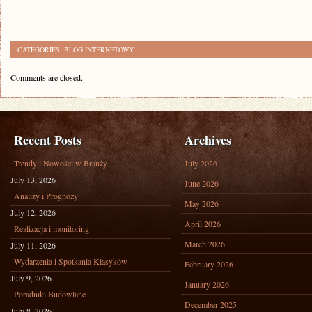
CATEGORIES:
BLOG INTERNETOWY
Comments are closed.
Recent Posts
Archives
Trendy i Nowości w Branży
July 2026
July 13, 2026
June 2026
Analizy i Prognozy
May 2026
July 12, 2026
April 2026
Realizacja i monitoring
March 2026
July 11, 2026
Wydarzenia i Spotkania Klasyków
February 2026
July 9, 2026
January 2026
Poradniki Budowlane
December 2025
July 8, 2026