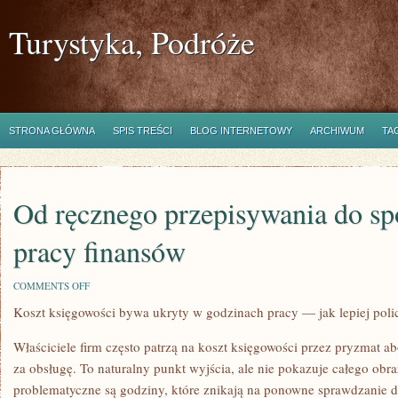
Turystyka, Podróże
STRONA GŁÓWNA
SPIS TREŚCI
BLOG INTERNETOWY
ARCHIWUM
TA
Od ręcznego przepisywania do sp
pracy finansów
ON
COMMENTS OFF
OD
Koszt księgowości bywa ukryty w godzinach pracy — jak lepiej poli
RĘCZNEGO
PRZEPISYWANIA
DO
Właściciele firm często patrzą na koszt księgowości przez pryzmat a
SPOKOJNIEJSZEJ
PRACY
za obsługę. To naturalny punkt wyjścia, ale nie pokazuje całego obra
FINANSÓW
problematyczne są godziny, które znikają na ponowne sprawdzanie 