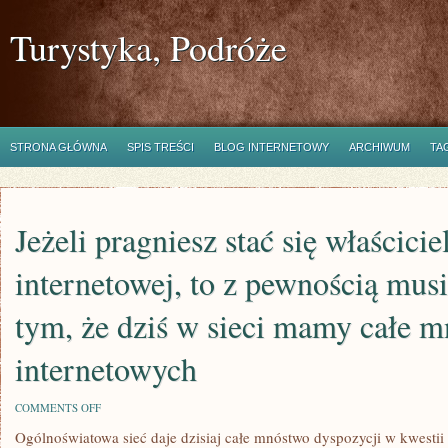
Turystyka, Podróże
STRONA GŁÓWNA
SPIS TREŚCI
BLOG INTERNETOWY
ARCHIWUM
TA
Jeżeli pragniesz stać się właścici
internetowej, to z pewnością mus
tym, że dziś w sieci mamy całe 
internetowych
ON
COMMENTS OFF
JEŻELI
Ogólnoświatowa sieć daje dzisiaj całe mnóstwo dyspozycji w kwestii
PRAGNIESZ