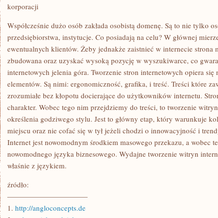
STAĆ
korporacji
SIĘ
WŁAŚCICIELEM
STRONY
Współcześnie dużo osób zakłada osobistą domenę. Są to nie tylko os
INTERNETOWEJ,
przedsiębiorstwa, instytucje. Co posiadają na celu? W głównej mierz
TO
Z
ewentualnych klientów. Żeby jednakże zaistnieć w internecie strona
PEWNOŚCIĄ
zbudowana oraz uzyskać wysoką pozycję w wyszukiwarce, co gwaran
MUSISZ
PAMIĘTAĆ
internetowych jelenia góra. Tworzenie stron internetowych opiera się 
O
TYM,
elementów. Są nimi: ergonomiczność, grafika, i treść. Treści które z
ŻE
zrozumiałe bez kłopotu docierające do użytkowników internetu. Str
DZIŚ
W
charakter. Wobec tego nim przejdziemy do treści, to tworzenie witry
SIECI
określenia godziwego stylu. Jest to główny etap, który warunkuje kol
MAMY
CAŁE
miejscu oraz nie cofać się w tył jeżeli chodzi o innowacyjność i tre
MNÓSTWO
WITRYN
Internet jest nowomodnym środkiem masowego przekazu, a wobec te
INTERNETOWYCH
nowomodnego języka biznesowego. Wydajne tworzenie witryn inte
właśnie z językiem.
źródło:
———————————
1.
http://angloconcepts.de