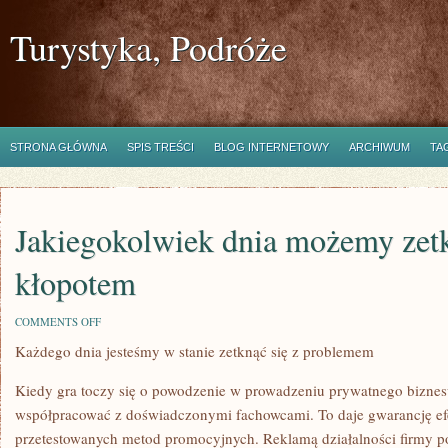
Turystyka, Podróże
STRONA GŁÓWNA
SPIS TREŚCI
BLOG INTERNETOWY
ARCHIWUM
TA
Jakiegokolwiek dnia możemy zetk
kłopotem
ON
COMMENTS OFF
JAKIEGOKOLWIEK
Każdego dnia jesteśmy w stanie zetknąć się z problemem
DNIA
MOŻEMY
ZETKNĄĆ
Kiedy gra toczy się o powodzenie w prowadzeniu prywatnego biznes
SIĘ
Z
współpracować z doświadczonymi fachowcami. To daje gwarancję ef
KŁOPOTEM
przetestowanych metod promocyjnych. Reklamą działalności firmy po