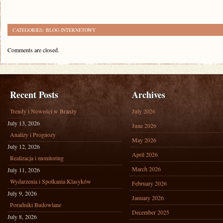
CATEGORIES:
BLOG INTERNETOWY
Comments are closed.
Recent Posts
Archives
Trendy i Nowości w Branży
July 2026
July 13, 2026
June 2026
Analizy i Prognozy
May 2026
July 12, 2026
April 2026
Realizacja i monitoring
March 2026
July 11, 2026
Wydarzenia i Spotkania Klasyków
February 2026
July 9, 2026
January 2026
Poradniki Budowlane
December 2025
July 8, 2026