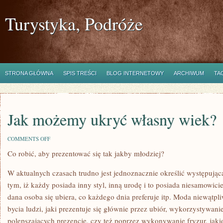
Turystyka, Podróże
STRONA GŁÓWNA
SPIS TREŚCI
BLOG INTERNETOWY
ARCHIWUM
TA
Jak możemy ukryć własny wiek?
ON
COMMENTS OFF
JAK
Co robić, aby prezentować się tak jakby młodziej?
MOŻEMY
UKRYĆ
WŁASNY
W aktualnych czasach trudno jest jednoznacznie określić występują
WIEK?
tym, iż każdy posiada inny styl, inną urodę i to posiada niesamowici
dana osoba się ubiera, co każdego dnia preferuje itp. Moda niewątpliw
bycia ludzi, jaki prezentuje się głównie przez ubiór, wykorzystywa
polepszających prezencję, czy też poprzez wykonywanie fryzur, jaki