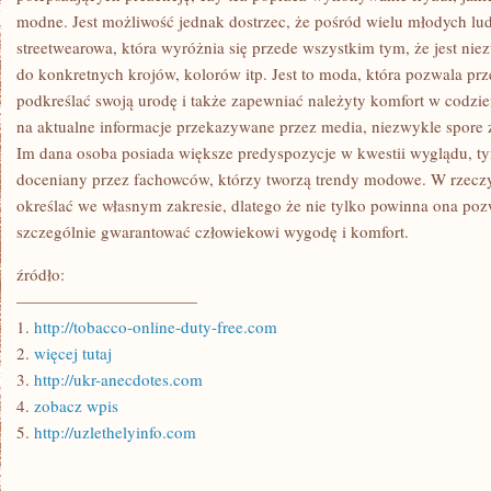
modne. Jest możliwość jednak dostrzec, że pośród wielu młodych l
streetwearowa, która wyróżnia się przede wszystkim tym, że jest nie
do konkretnych krojów, kolorów itp. Jest to moda, która pozwala prz
podkreślać swoją urodę i także zapewniać należyty komfort w codzi
na aktualne informacje przekazywane przez media, niezwykle spore
Im dana osoba posiada większe predyspozycje w kwestii wyglądu, tym
doceniany przez fachowców, którzy tworzą trendy modowe. W rzec
określać we własnym zakresie, dlatego że nie tylko powinna ona pozw
szczególnie gwarantować człowiekowi wygodę i komfort.
źródło:
———————————
1.
http://tobacco-online-duty-free.com
2.
więcej tutaj
3.
http://ukr-anecdotes.com
4.
zobacz wpis
5.
http://uzlethelyinfo.com