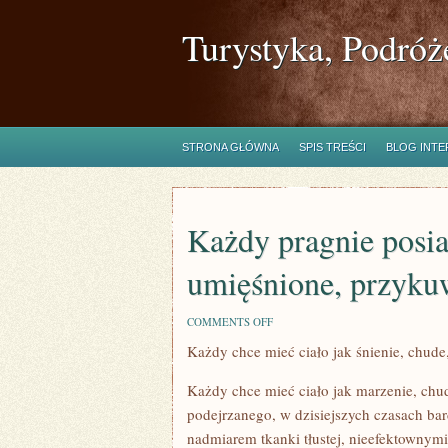
Turystyka, Podróż
STRONA GŁÓWNA
SPIS TREŚCI
BLOG INT
Każdy pragnie posiad
umięśnione, przykuw
ON
COMMENTS OFF
KAŻDY
Każdy chce mieć ciało jak śnienie, chud
PRAGNIE
POSIADAĆ
CIAŁO
Każdy chce mieć ciało jak marzenie, chu
JAK
ŚNIENIE,
podejrzanego, w dzisiejszych czasach bar
CHUDE,
nadmiarem tkanki tłustej, nieefektownym
UMIĘŚNIONE,