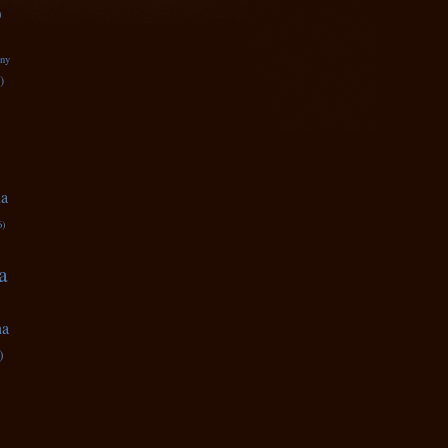
)
zny
)
na
6)
a
na
)