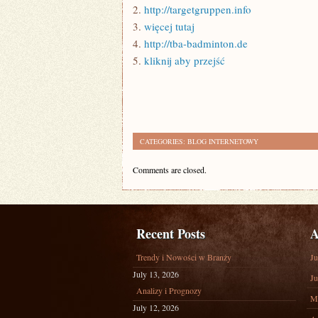
2.
http://targetgruppen.info
3.
więcej tutaj
4.
http://tba-badminton.de
5.
kliknij aby przejść
CATEGORIES:
BLOG INTERNETOWY
Comments are closed.
Recent Posts
A
Trendy i Nowości w Branży
Ju
July 13, 2026
Ju
Analizy i Prognozy
M
July 12, 2026