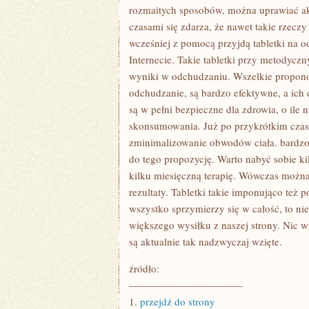
PRZYKUWAJĄCE
rozmaitych sposobów, można uprawiać ak
ATENCJĘ
czasami się zdarza, że nawet takie rzecz
wcześniej z pomocą przyjdą tabletki na 
Internecie. Takie tabletki przy metodycz
wyniki w odchudzaniu. Wszelkie propono
odchudzanie, są bardzo efektywne, a ich 
są w pełni bezpieczne dla zdrowia, o ile 
skonsumowania. Już po przykrótkim czas
zminimalizowanie obwodów ciała. bardzo 
do tego propozycję. Warto nabyć sobie ki
kilku miesięczną terapię. Wówczas możn
rezultaty. Tabletki takie imponująco też p
wszystko sprzymierzy się w całość, to n
większego wysiłku z naszej strony. Nic wi
są aktualnie tak nadzwyczaj wzięte.
źródło:
———————————
1.
przejdź do strony