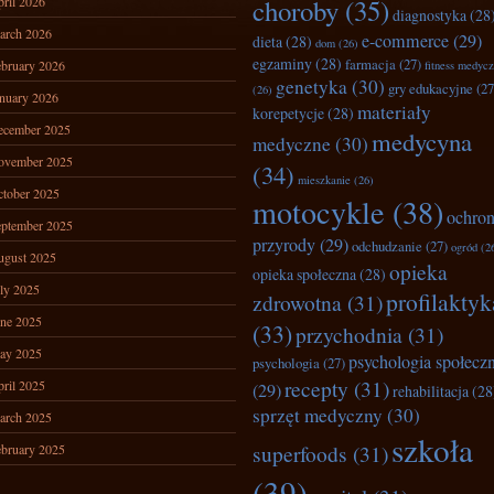
ril 2026
choroby
(35)
diagnostyka
(28
arch 2026
e-commerce
(29)
dieta
(28)
dom
(26)
egzaminy
(28)
farmacja
(27)
bruary 2026
fitness medyc
genetyka
(30)
gry edukacyjne
(27
(26)
nuary 2026
materiały
korepetycje
(28)
ecember 2025
medycyna
medyczne
(30)
ovember 2025
(34)
mieszkanie
(26)
tober 2025
motocykle
(38)
ochro
ptember 2025
przyrody
(29)
odchudzanie
(27)
ogród
(2
ugust 2025
opieka
opieka społeczna
(28)
ly 2025
profilaktyk
zdrowotna
(31)
ne 2025
(33)
przychodnia
(31)
ay 2025
psychologia społecz
psychologia
(27)
recepty
(31)
ril 2025
(29)
rehabilitacja
(28
sprzęt medyczny
(30)
arch 2025
szkoła
superfoods
(31)
bruary 2025
(39)