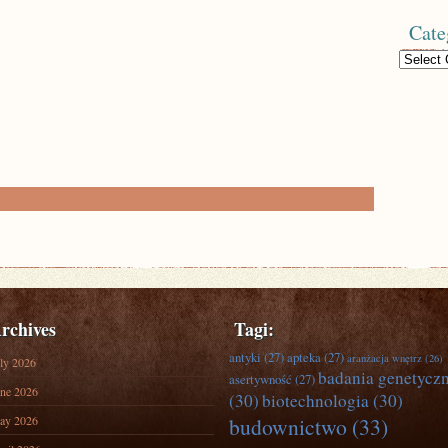
Cate
Categories
rchives
Tagi:
antyki
(27)
apteka
(27)
aranżacja wnętrz
(26)
ly 2026
badania genetycz
asertywność
(27)
ne 2026
(30)
biotechnologia
(30)
ay 2026
budownictwo
(33)