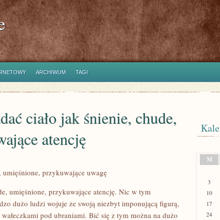
e
ERNETOWY
ARCHIWUM
TAGI
ać ciało jak śnienie, chude,
Kale
ające atencję
M
e, umięśnione, przykuwające uwagę
3
de, umięśnione, przykuwające atencję. Nic w tym
10
dzo dużo ludzi wojuje ze swoją niezbyt imponującą figurą,
17
i wałeczkami pod ubraniami. Bić się z tym można na dużo
24