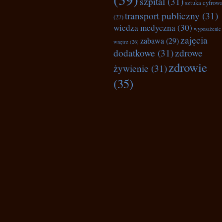
szpital
(31)
sztuka cyfrow
transport publiczny
(31)
(27)
wiedza medyczna
(30)
wyposażenie
zajęcia
zabawa
(29)
wnętrz
(26)
dodatkowe
(31)
zdrowe
zdrowie
żywienie
(31)
(35)