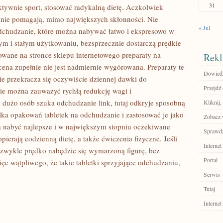
31
tywnie sport, stosować radykalną dietę. Aczkolwiek
y nie pomagają, mimo największych skłonności. Nie
« Jul
odchudzanie, które można nabywać łatwo i ekspresowo w
nym i stałym użytkowaniu, bezsprzecznie dostarczą prędkie
wane na stronce sklepu internetowego preparaty na
Rekl
cena zupełnie nie jest nadmiernie wygórowana. Preparaty te
Dowiedz 
nie przekracza się oczywiście dziennej dawki do
Przejdź 
ie można zauważyć rychłą redukcję wagi i
dużo osób szuka odchudzanie link, tutaj odkryje sposobną
Kliknij,
lka opakowań tabletek na odchudzanie i zastosować je jako
Zobacz 
a nabyć najlepsze i w największym stopniu oczekiwane
Sprawdź
opierają codzienną dietę, a także ćwiczenia fizyczne. Jeśli
Internet
iezwykle prędko nabędzie się wymarzoną figurę, bez
Portal
ęc wątpliwego, że takie tabletki sprzyjające odchudzaniu,
Serwis
Tutaj
Internet