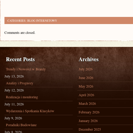
CATEGORIES:
BLOG INTERNETOWY
Comments are closed.
Recent Posts
Archives
Trendy i Nowości w Branży
July 2026
July 13, 2026
June 2026
Analizy i Prognozy
May 2026
July 12, 2026
April 2026
Realizacja i monitoring
March 2026
July 11, 2026
Wydarzenia i Spotkania Klasyków
February 2026
July 9, 2026
January 2026
Poradniki Budowlane
December 2025
July 8, 2026