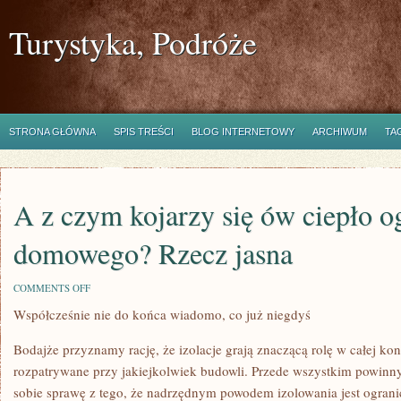
Turystyka, Podróże
STRONA GŁÓWNA
SPIS TREŚCI
BLOG INTERNETOWY
ARCHIWUM
TA
A z czym kojarzy się ów ciepło o
domowego? Rzecz jasna
ON
COMMENTS OFF
A
Współcześnie nie do końca wiadomo, co już niegdyś
Z
CZYM
KOJARZY
Bodajże przyznamy rację, że izolacje grają znaczącą rolę w całej kon
SIĘ
ÓW
rozpatrywane przy jakiejkolwiek budowli. Przede wszystkim powinn
CIEPŁO
sobie sprawę z tego, że nadrzędnym powodem izolowania jest ogranic
OGNISKA