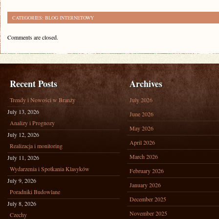
CATEGORIES:
BLOG INTERNETOWY
Comments are closed.
Recent Posts
Archives
Trendy i Nowości w Branży
July 2026
July 13, 2026
June 2026
Analizy i Prognozy
May 2026
July 12, 2026
April 2026
Realizacja i monitoring
March 2026
July 11, 2026
Wydarzenia i Spotkania Klasyków
February 2026
July 9, 2026
January 2026
Poradniki Budowlane
December 2025
July 8, 2026
November 2025
Czechy