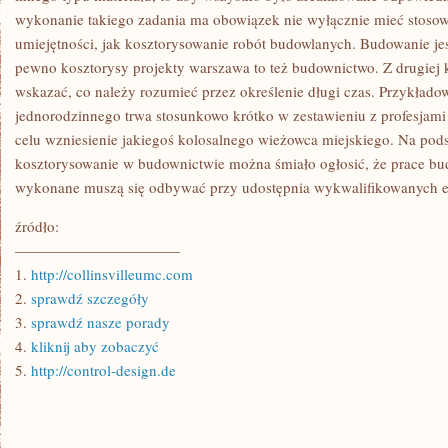
wykonanie takiego zadania ma obowiązek nie wyłącznie mieć stosow
umiejętności, jak kosztorysowanie robót budowlanych. Budowanie j
pewno kosztorysy projekty warszawa to też budownictwo. Z drugiej 
wskazać, co należy rozumieć przez określenie długi czas. Przykład
jednorodzinnego trwa stosunkowo krótko w zestawieniu z profesjam
celu wzniesienie jakiegoś kolosalnego wieżowca miejskiego. Na po
kosztorysowanie w budownictwie można śmiało ogłosić, że prace bu
wykonane muszą się odbywać przy udostępnia wykwalifikowanych e
źródło:
———————————
1.
http://collinsvilleumc.com
2.
sprawdź szczegóły
3.
sprawdź nasze porady
4.
kliknij aby zobaczyć
5.
http://control-design.de