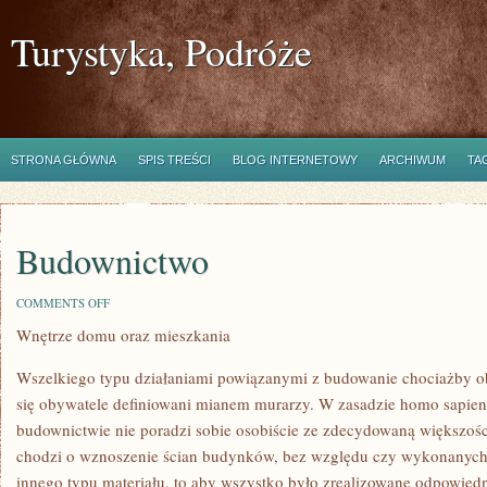
Turystyka, Podróże
STRONA GŁÓWNA
SPIS TREŚCI
BLOG INTERNETOWY
ARCHIWUM
TA
Budownictwo
ON
COMMENTS OFF
BUDOWNICTWO
Wnętrze domu oraz mieszkania
Wszelkiego typu działaniami powiązanymi z budowanie chociażby o
się obywatele definiowani mianem murarzy. W zasadzie homo sapiens
budownictwie nie poradzi sobie osobiście ze zdecydowaną większośc
chodzi o wznoszenie ścian budynków, bez względu czy wykonanych z
innego typu materiału, to aby wszystko było zrealizowane odpowiedn