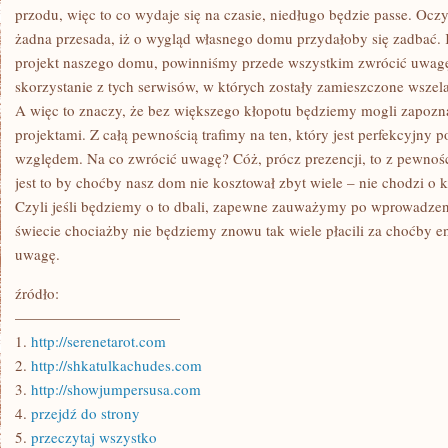
przodu, więc to co wydaje się na czasie, niedługo będzie passe. Oczy
żadna przesada, iż o wygląd własnego domu przydałoby się zadbać.
projekt naszego domu, powinniśmy przede wszystkim zwrócić uwag
skorzystanie z tych serwisów, w których zostały zamieszczone wszela
A więc to znaczy, że bez większego kłopotu będziemy mogli zapozn
projektami. Z całą pewnością trafimy na ten, który jest perfekcyjny
względem. Na co zwrócić uwagę? Cóż, prócz prezencji, to z pewnoś
jest to by choćby nasz dom nie kosztował zbyt wiele – nie chodzi o 
Czyli jeśli będziemy o to dbali, zapewne zauważymy po wprowadzeni
świecie chociażby nie będziemy znowu tak wiele płacili za choćby en
uwagę.
źródło:
———————————
1.
http://serenetarot.com
2.
http://shkatulkachudes.com
3.
http://showjumpersusa.com
4.
przejdź do strony
5.
przeczytaj wszystko