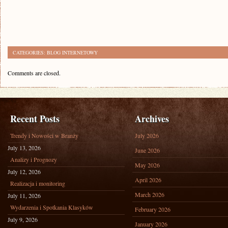
CATEGORIES:
BLOG INTERNETOWY
Comments are closed.
Recent Posts
Archives
Trendy i Nowości w Branży
July 2026
July 13, 2026
June 2026
Analizy i Prognozy
May 2026
July 12, 2026
April 2026
Realizacja i monitoring
March 2026
July 11, 2026
Wydarzenia i Spotkania Klasyków
February 2026
July 9, 2026
January 2026