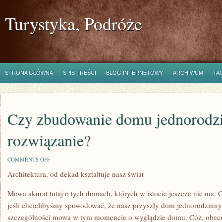
Turystyka, Podróże
STRONA GŁÓWNA
SPIS TREŚCI
BLOG INTERNETOWY
ARCHIWUM
TA
Czy zbudowanie domu jednorodzi
rozwiązanie?
ON
COMMENTS OFF
CZY
Architektura, od dekad kształtuje nasz świat
ZBUDOWANIE
DOMU
JEDNORODZINNEGO
Mowa akurat tutaj o tych domach, których w istocie jeszcze nie ma. 
TO
DOBRE
jeśli chcielibyśmy spowodować, że nasz przyszły dom jednorodzinn
ROZWIĄZANIE?
szczególności mowa w tym momencie o wyglądzie domu. Cóż, obecni