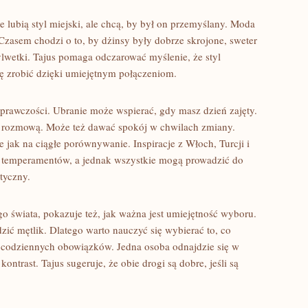
re lubią styl miejski, ale chcą, by był on przemyślany. Moda
 Czasem chodzi o to, by dżinsy były dobrze skrojone, sweter
sylwetki. Tajus pomaga odczarować myślenie, że styl
 zrobić dzięki umiejętnym połączeniom.
 sprawczości. Ubranie może wspierać, gdy masz dzień zajęty.
 rozmową. Może też dawać spokój w chwilach zmiany.
e jak na ciągłe porównywanie. Inspiracje z Włoch, Turcji i
ka temperamentów, a jednak wszystkie mogą prowadzić do
tyczny.
łego świata, pokazuje też, jak ważna jest umiejętność wyboru.
zić mętlik. Dlatego warto nauczyć się wybierać to, co
o codziennych obowiązków. Jedna osoba odnajdzie się w
ntrast. Tajus sugeruje, że obie drogi są dobre, jeśli są