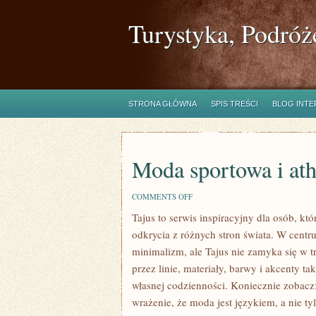
Turystyka, Podróż
STRONA GŁÓWNA
SPIS TREŚCI
BLOG INT
Moda sportowa i ath
ON
COMMENTS OFF
MODA
Tajus to serwis inspiracyjny dla osób, k
SPORTOWA
I
odkrycia z różnych stron świata. W centru
ATHLEISURE
minimalizm, ale Tajus nie zamyka się w t
przez linie, materiały, barwy i akcenty t
własnej codzienności. Koniecznie zobacz
wrażenie, że moda jest językiem, a nie t