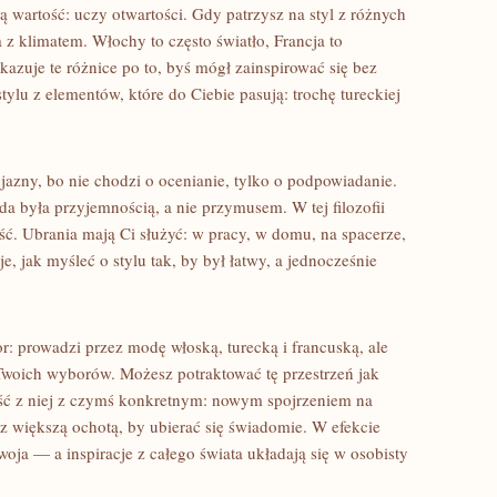
 wartość: uczy otwartości. Gdy patrzysz na styl z różnych
 z klimatem. Włochy to często światło, Francja to
kazuje te różnice po to, byś mógł zainspirować się bez
ylu z elementów, które do Ciebie pasują: trochę tureckiej
jazny, bo nie chodzi o ocenianie, tylko o podpowiadanie.
da była przyjemnością, a nie przymusem. W tej filozofii
ość. Ubrania mają Ci służyć: w pracy, w domu, na spacerze,
e, jak myśleć o stylu tak, by był łatwy, a jednocześnie
tor: prowadzi przez modę włoską, turecką i francuską, ale
 Twoich wyborów. Możesz potraktować tę przestrzeń jak
ć z niej z czymś konkretnym: nowym spojrzeniem na
 z większą ochotą, by ubierać się świadomie. W efekcie
Twoja — a inspiracje z całego świata układają się w osobisty