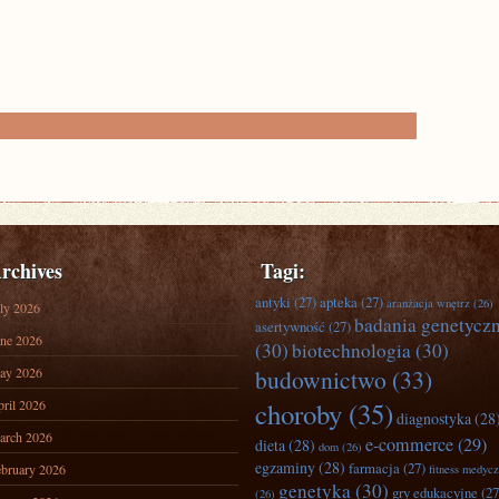
rchives
Tagi:
antyki
(27)
apteka
(27)
aranżacja wnętrz
(26)
ly 2026
badania genetycz
asertywność
(27)
ne 2026
(30)
biotechnologia
(30)
ay 2026
budownictwo
(33)
ril 2026
choroby
(35)
diagnostyka
(28
arch 2026
e-commerce
(29)
dieta
(28)
dom
(26)
egzaminy
(28)
farmacja
(27)
bruary 2026
fitness medyc
genetyka
(30)
gry edukacyjne
(27
(26)