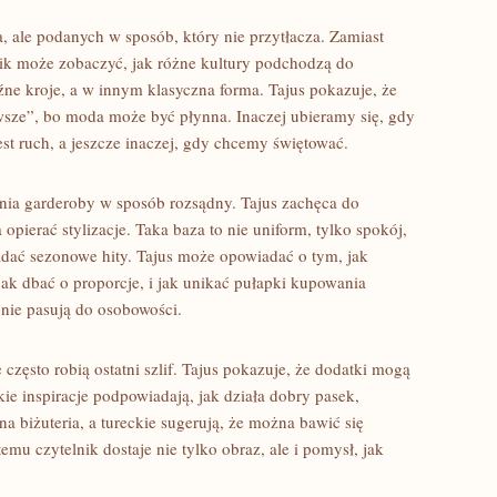
ta, ale podanych w sposób, który nie przytłacza. Zamiast
nik może zobaczyć, jak różne kultury podchodzą do
ne kroje, a w innym klasyczna forma. Tajus pokazuje, że
awsze”, bo moda może być płynna. Inaczej ubieramy się, gdy
jest ruch, a jeszcze inaczej, gdy chcemy świętować.
nia garderoby w sposób rozsądny. Tajus zachęca do
pierać stylizacje. Taka baza to nie uniform, tylko spokój,
adać sezonowe hity. Tajus może opowiadać o tym, jak
ak dbać o proporcje, i jak unikać pułapki kupowania
e nie pasują do osobowości.
 często robią ostatni szlif. Tajus pokazuje, że dodatki mogą
e inspiracje podpowiadają, jak działa dobry pasek,
a biżuteria, a tureckie sugerują, że można bawić się
emu czytelnik dostaje nie tylko obraz, ale i pomysł, jak