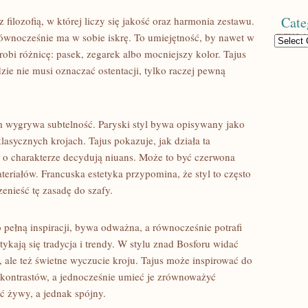
Cate
 filozofią, w której liczy się jakość oraz harmonia zestawu.
równocześnie ma w sobie iskrę. To umiejętność, by nawet w
Categories
robi różnicę: pasek, zegarek albo mocniejszy kolor. Tajus
e nie musi oznaczać ostentacji, tylko raczej pewną
ym wygrywa subtelność. Paryski styl bywa opisywany jako
lasycznych krojach. Tajus pokazuje, jak działa ta
 a o charakterze decydują niuans. Może to być czerwona
riałów. Francuska estetyka przypomina, że styl to często
zenieść tę zasadę do szafy.
o pełną inspiracji, bywa odważna, a równocześnie potrafi
ykają się tradycja i trendy. W stylu znad Bosforu widać
ale też świetne wyczucie kroju. Tajus może inspirować do
ę kontrastów, a jednocześnie umieć je zrównoważyć
yć żywy, a jednak spójny.