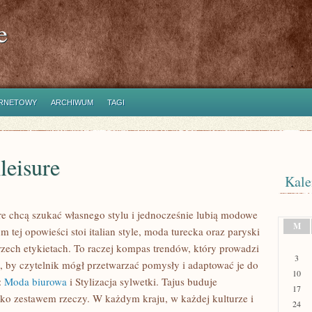
e
ERNETOWY
ARCHIWUM
TAGI
leisure
Kale
tóre chcą szukać własnego stylu i jednocześnie lubią modowe
M
m tej opowieści stoi italian style, moda turecka oraz paryski
rzech etykietach. To raczej kompas trendów, który prowadzi
3
ak, by czytelnik mógł przetwarzać pomysły i adaptować je do
10
:
Moda biurowa
i Stylizacja sylwetki. Tajus buduje
17
ylko zestawem rzeczy. W każdym kraju, w każdej kulturze i
24