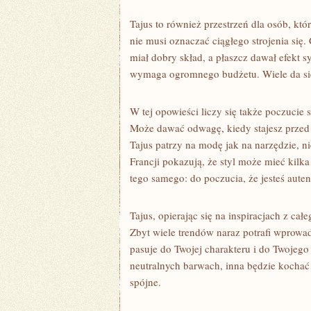
Tajus to również przestrzeń dla osób, któ
nie musi oznaczać ciągłego strojenia się.
miał dobry skład, a płaszcz dawał efekt 
wymaga ogromnego budżetu. Wiele da się
W tej opowieści liczy się także poczucie
Może dawać odwagę, kiedy stajesz przed
Tajus patrzy na modę jak na narzędzie, ni
Francji pokazują, że styl może mieć kil
tego samego: do poczucia, że jesteś auten
Tajus, opierając się na inspiracjach z ca
Zbyt wiele trendów naraz potrafi wprowad
pasuje do Twojej charakteru i do Twojeg
neutralnych barwach, inna będzie kochać ko
spójne.