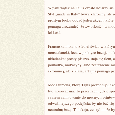
Włoski wątek na Tajus często kojarzy się z
Styl „made in Italy” bywa klarowny, ale 
prostym looku dodać jeden akcent, które 
pomaga zrozumieć, że „włoskość” w modzi
lekkość.
Francuska nitka to z kolei świat, w któr
nonszalancki, lecz w praktyce bazuje na k
układanka: prosty płaszcz stają się tłem,
pomadka, mokasyny, albo zestawienie mate
skromniej, ale z klasą, a Tajus pomaga pr
Moda turecka, którą Tajus prezentuje jak
być nowoczesna. To przestrzeń, gdzie spot
czasem zamiłowanie do mocnych printów, 
odważniejszego podejścia: by nie bać si
neutralną bazą. To lekcja, że styl może b