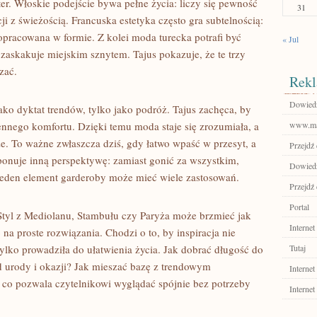
r. Włoskie podejście bywa pełne życia: liczy się pewność
31
cji z świeżością. Francuska estetyka często gra subtelnością:
opracowana w formie. Z kolei moda turecka potrafi być
« Jul
ż zaskakuje miejskim sznytem. Tajus pokazuje, że te trzy
zać.
Rekl
Dowiedz 
 jako dyktat trendów, tylko jako podróż. Tajus zachęca, by
ennego komfortu. Dzięki temu moda staje się zrozumiała, a
www.ma
. To ważne zwłaszcza dziś, gdy łatwo wpaść w przesyt, a
Przejdź 
ponuje inną perspektywę: zamiast gonić za wszystkim,
Dowiedz 
ak jeden element garderoby może mieć wiele zastosowań.
Przejdź 
Portal
Styl z Mediolanu, Stambułu czy Paryża może brzmieć jak
Internet
na proste rozwiązania. Chodzi o to, by inspiracja nie
ylko prowadziła do ułatwienia życia. Jak dobrać długość do
Tutaj
d urody i okazji? Jak mieszać bazę z trendowym
Internet
, co pozwala czytelnikowi wyglądać spójnie bez potrzeby
Internet