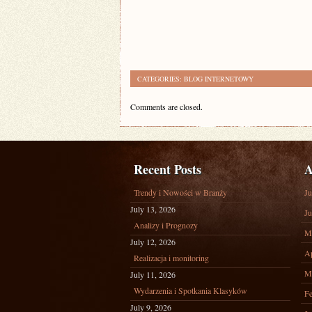
CATEGORIES:
BLOG INTERNETOWY
Comments are closed.
Recent Posts
A
Trendy i Nowości w Branży
Ju
July 13, 2026
Ju
Analizy i Prognozy
M
July 12, 2026
Ap
Realizacja i monitoring
M
July 11, 2026
Wydarzenia i Spotkania Klasyków
Fe
July 9, 2026