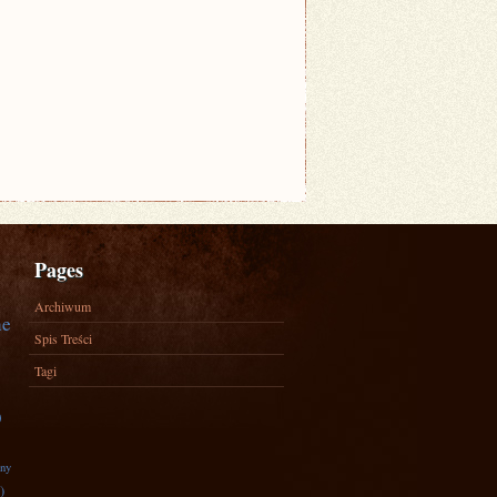
Pages
Archiwum
ne
Spis Treści
Tagi
)
zny
)