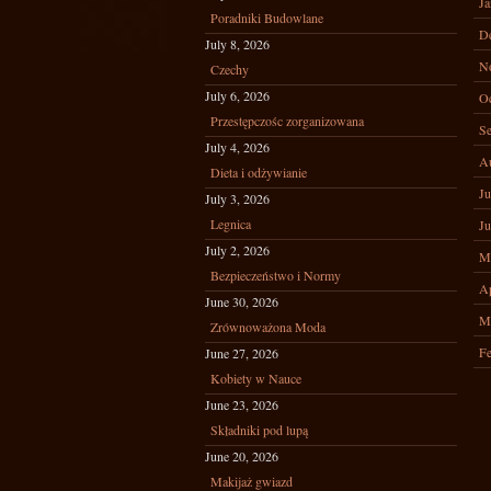
Ja
Poradniki Budowlane
D
July 8, 2026
N
Czechy
July 6, 2026
Oc
Przestępczośc zorganizowana
Se
July 4, 2026
A
Dieta i odżywianie
Ju
July 3, 2026
Legnica
Ju
July 2, 2026
M
Bezpieczeństwo i Normy
Ap
June 30, 2026
M
Zrównoważona Moda
Fe
June 27, 2026
Kobiety w Nauce
June 23, 2026
Składniki pod lupą
June 20, 2026
Makijaż gwiazd