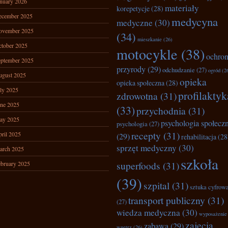
nuary 2026
materiały
korepetycje
(28)
ecember 2025
medycyna
medyczne
(30)
ovember 2025
(34)
mieszkanie
(26)
tober 2025
motocykle
(38)
ochro
ptember 2025
przyrody
(29)
odchudzanie
(27)
ogród
(2
ugust 2025
opieka
opieka społeczna
(28)
ly 2025
profilaktyk
zdrowotna
(31)
ne 2025
(33)
przychodnia
(31)
ay 2025
psychologia społecz
psychologia
(27)
recepty
(31)
ril 2025
(29)
rehabilitacja
(28
sprzęt medyczny
(30)
arch 2025
szkoła
superfoods
(31)
bruary 2025
(39)
szpital
(31)
sztuka cyfrow
transport publiczny
(31)
(27)
wiedza medyczna
(30)
wyposażenie
zajęcia
zabawa
(29)
wnętrz
(26)