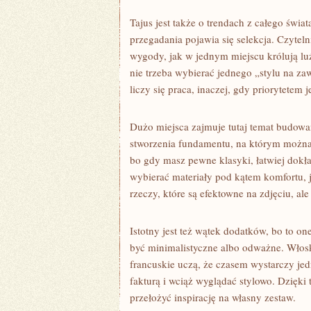
Tajus jest także o trendach z całego świa
przegadania pojawia się selekcja. Czytel
wygody, jak w jednym miejscu królują luź
nie trzeba wybierać jednego „stylu na z
liczy się praca, inaczej, gdy priorytetem 
Dużo miejsca zajmuje tutaj temat budowa
stworzenia fundamentu, na którym można o
bo gdy masz pewne klasyki, łatwiej dokł
wybierać materiały pod kątem komfortu, j
rzeczy, które są efektowne na zdjęciu, al
Istotny jest też wątek dodatków, bo to one
być minimalistyczne albo odważne. Włoski
francuskie uczą, że czasem wystarczy jedn
fakturą i wciąż wyglądać stylowo. Dzięki t
przełożyć inspirację na własny zestaw.