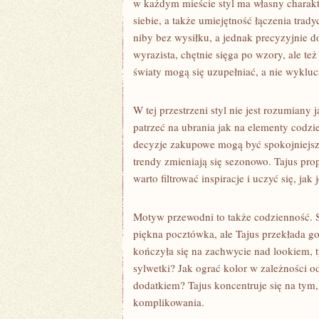
w każdym mieście styl ma własny charakte
siebie, a także umiejętność łączenia trady
niby bez wysiłku, a jednak precyzyjnie d
wyrazista, chętnie sięga po wzory, ale te
światy mogą się uzupełniać, a nie wykluc
W tej przestrzeni styl nie jest rozumiany
patrzeć na ubrania jak na elementy codzi
decyzje zakupowe mogą być spokojniejsze
trendy zmieniają się sezonowo. Tajus pro
warto filtrować inspiracje i uczyć się, j
Motyw przewodni to także codzienność. 
piękna pocztówka, ale Tajus przekłada go 
kończyła się na zachwycie nad lookiem, t
sylwetki? Jak ograć kolor w zależności o
dodatkiem? Tajus koncentruje się na tym
komplikowania.