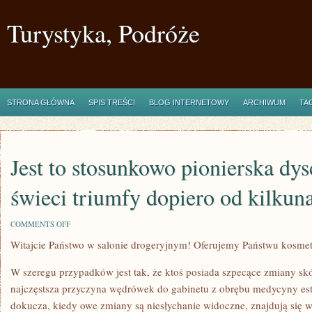
Turystyka, Podróże
STRONA GŁÓWNA
SPIS TREŚCI
BLOG INTERNETOWY
ARCHIWUM
TA
Jest to stosunkowo pionierska dys
świeci triumfy dopiero od kilkuna
ON
COMMENTS OFF
JEST
Witajcie Państwo w salonie drogeryjnym! Oferujemy Państwu kosmety
TO
STOSUNKOWO
PIONIERSKA
W szeregu przypadków jest tak, że ktoś posiada szpecące zmiany skór
DYSCYPLINA,
KTÓRA
najczęstsza przyczyna wędrówek do gabinetu z obrębu medycyny este
ŚWIECI
dokucza, kiedy owe zmiany są niesłychanie widoczne, znajdują się w
TRIUMFY