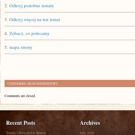
2.
Odkryj podobne tematy
3.
Odkryj więcej na ten temat
4.
Zobacz, co polecamy
5.
mapa strony
CATEGORIES:
BLOG INTERNETOWY
Comments are closed.
Recent Posts
Archives
Trendy i Nowości w Branży
July 2026