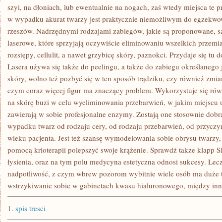
DOPIERO
szyi, na dłoniach, lub ewentualnie na nogach, zaś wtedy miejsca te p
OD
w wypadku akurat twarzy jest praktycznie niemożliwym do egzekwo
KILKUNASTU
LAT
rzeszów. Nadrzędnymi rodzajami zabiegów, jakie są proponowane, s
laserowe, które sprzyjają oczywiście eliminowaniu wszelkich przemia
rozstępy, cellulit, a nawet grzybicę skóry, paznokci. Przydaje się t
Lasera używa się także do peelingu, a także do zabiegu określanego
skóry, wolno też pozbyć się w ten sposób trądziku, czy również zmia
czym coraz więcej figur ma znaczący problem. Wykorzystuje się rów
na skórę buzi w celu wyeliminowania przebarwień, w jakim miejscu 
zawierają w sobie profesjonalne enzymy. Zostają one stosownie dobr
wypadku twarz od rodzaju cery, od rodzaju przebarwień, od przyczy
wieku pacjenta. Jest też szansę wymodelowania sobie obrysu twarzy,
pomocą krioterapii polepszyć swoje krążenie. Sprawdź także kl
łysienia, oraz na tym polu medycyna estetyczna odnosi sukcesy. Leczy
nadpotliwość, z czym wbrew pozorom wybitnie wiele osób ma duże 
wstrzykiwanie sobie w gabinetach kwasu hialuronowego, między inn
1.
spis tresci