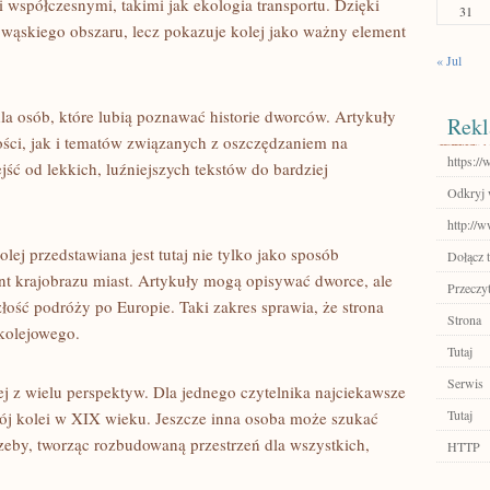
i współczesnymi, takimi jak ekologia transportu. Dzięki
31
wąskiego obszaru, lecz pokazuje kolej jako ważny element
« Jul
la osób, które lubią poznawać historie dworców. Artykuły
Rekl
ci, jak i tematów związanych z oszczędzaniem na
https://
jść od lekkich, luźniejszych tekstów do bardziej
Odkryj 
http://
lej przedstawiana jest tutaj nie tylko jako sposób
Dołącz t
ent krajobrazu miast. Artykuły mogą opisywać dworce, ale
Przeczyt
złość podróży po Europie. Taki zakres sprawia, że strona
Strona
kolejowego.
Tutaj
Serwis
j z wielu perspektyw. Dla jednego czytelnika najciekawsze
Tutaj
ój kolei w XIX wieku. Jeszcze inna osoba może szukać
trzeby, tworząc rozbudowaną przestrzeń dla wszystkich,
HTTP