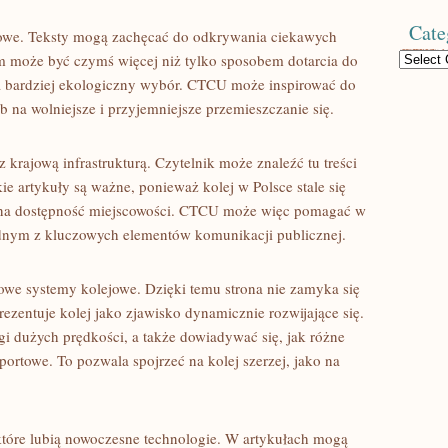
Cate
owe. Teksty mogą zachęcać do odkrywania ciekawych
Categories
m może być czymś więcej niż tylko sposobem dotarcia do
za bardziej ekologiczny wybór. CTCU może inspirować do
b na wolniejsze i przyjemniejsze przemieszczanie się.
 krajową infrastrukturą. Czytelnik może znaleźć tu treści
e artykuły są ważne, ponieważ kolej w Polsce stale się
a na dostępność miejscowości. CTCU może więc pomagać w
ednym z kluczowych elementów komunikacji publicznej.
we systemy kolejowe. Dzięki temu strona nie zamyka się
rezentuje kolej jako zjawisko dynamicznie rozwijające się.
i dużych prędkości, a także dowiadywać się, jak różne
ortowe. To pozwala spojrzeć na kolej szerzej, jako na
tóre lubią nowoczesne technologie. W artykułach mogą