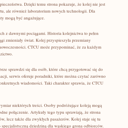
pieczeństwa. Dzięki temu strona pokazuje, że kolej nie jest
tu, ale również laboratorium nowych technologii. Dla
ksty mogą być angażujące.
ch z dawnymi pociągami. Historia kolejnictwa to pełen
ągi zmieniały świat. Kolej przyspieszyła przemiany
i nowoczesności. CTCU może przypominać, że za każdym
dzictwo.
rze sprawdzi się dla osób, które chcą przygotować się do
cji, serwis oferuje poradniki, które można czytać zarówno
 konkretnych wiadomości. Taki charakter sprawia, że CTCU
ymiar niektórych treści. Osoby podróżujące koleją mogą
dne połączenie. Artykuły tego typu sprawiają, że strona
, lecz także dla zwykłych pasażerów. Kolej staje się tu
o specjalistyczną dziedziną dla wąskiego grona odbiorców.