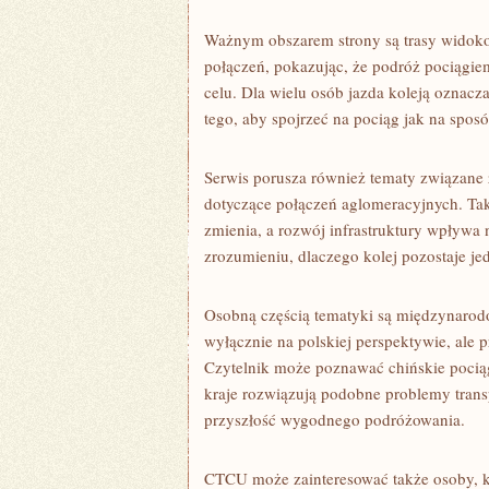
Ważnym obszarem strony są trasy widok
połączeń, pokazując, że podróż pociągie
celu. Dla wielu osób jazda koleją oznac
tego, aby spojrzeć na pociąg jak na sposó
Serwis porusza również tematy związane z
dotyczące połączeń aglomeracyjnych. Taki
zmienia, a rozwój infrastruktury wpływ
zrozumieniu, dlaczego kolej pozostaje j
Osobną częścią tematyki są międzynarodo
wyłącznie na polskiej perspektywie, ale p
Czytelnik może poznawać chińskie pociąg
kraje rozwiązują podobne problemy transp
przyszłość wygodnego podróżowania.
CTCU może zainteresować także osoby, k