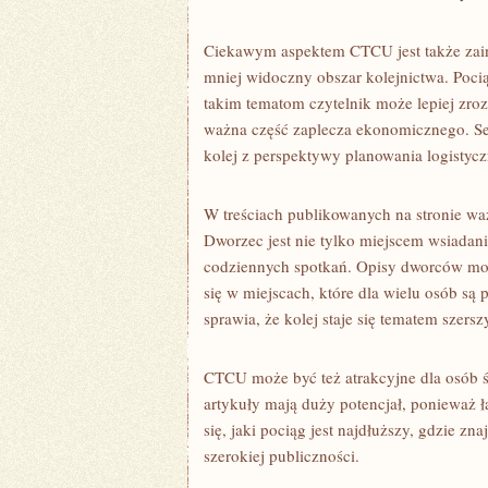
Ciekawym aspektem CTCU jest także zaint
mniej widoczny obszar kolejnictwa. Poci
takim tematom czytelnik może lepiej zrozu
ważna część zaplecza ekonomicznego. Se
kolej z perspektywy planowania logistyc
W treściach publikowanych na stronie wa
Dworzec jest nie tylko miejscem wsiadani
codziennych spotkań. Opisy dworców mogą
się w miejscach, które dla wielu osób są
sprawia, że kolej staje się tematem szers
CTCU może być też atrakcyjne dla osób ś
artykuły mają duży potencjał, ponieważ 
się, jaki pociąg jest najdłuższy, gdzie zna
szerokiej publiczności.