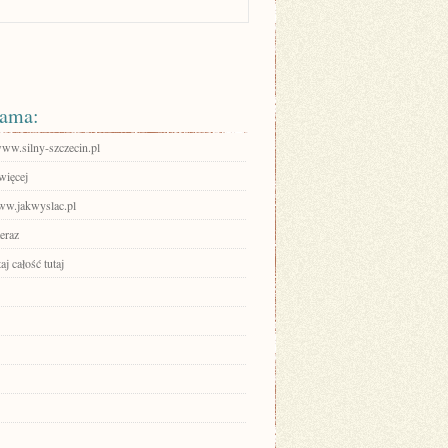
ama:
www.silny-szczecin.pl
więcej
www.jakwyslac.pl
eraz
aj całość tutaj