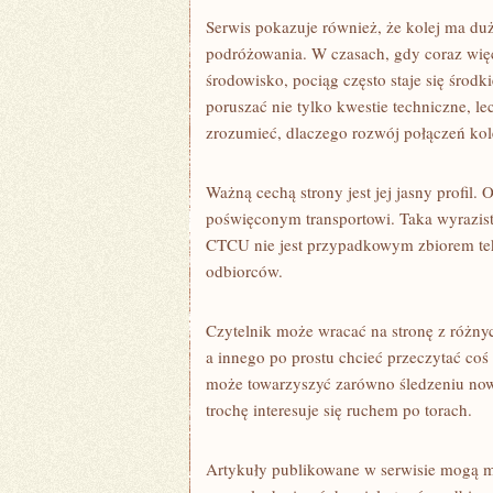
Serwis pokazuje również, że kolej ma du
podróżowania. W czasach, gdy coraz wię
środowisko, pociąg często staje się środk
poruszać nie tylko kwestie techniczne, 
zrozumieć, dlaczego rozwój połączeń kole
Ważną cechą strony jest jej jasny profil.
poświęconym transportowi. Taka wyrazist
CTCU nie jest przypadkowym zbiorem tek
odbiorców.
Czytelnik może wracać na stronę z różny
a innego po prostu chcieć przeczytać co
może towarzyszyć zarówno śledzeniu now
trochę interesuje się ruchem po torach.
Artykuły publikowane w serwisie mogą mi