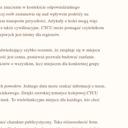
że znaczenie w kontekście odpowiedzialnego
cej osób zastanawia się nad wpływem podróży na
iem transportu przyszłości. Artykuły o kolei mogą więc
lecz także cywilizacyjne. CTCU może pomagać czytelnikom
jowych jest istotny dla regionów.
 Odwiedzający szybko rozumie, że znajduje się w miejscu
ość jest cenna, ponieważ pozwala budować zaufanie.
stów o wszystkim, lecz miejscem dla konkretnej grupy
ch powodów. Jednego dnia może szukać informacji o trasie,
ś ciekawego. Dzięki szerokiej tematyce kolejowej CTCU
inek. To wielofunkcyjne miejsce dla każdego, kto choć
eć charakter publicystyczny. Taka różnorodność form