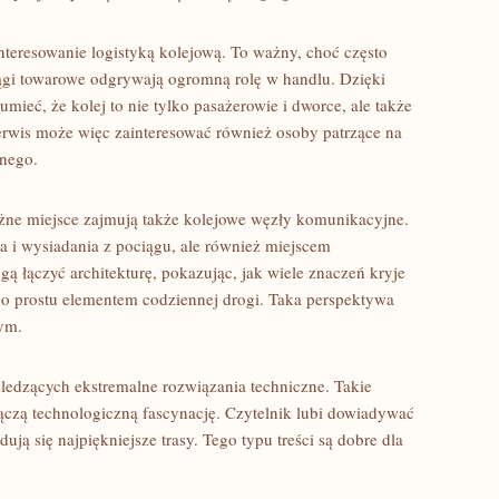
eresowanie logistyką kolejową. To ważny, choć często
ągi towarowe odgrywają ogromną rolę w handlu. Dzięki
mieć, że kolej to nie tylko pasażerowie i dworce, ale także
rwis może więc zainteresować również osoby patrzące na
znego.
żne miejsce zajmują także kolejowe węzły komunikacyjne.
a i wysiadania z pociągu, ale również miejscem
 łączyć architekturę, pokazując, jak wiele znaczeń kryje
 po prostu elementem codziennej drogi. Taka perspektywa
zym.
ledzących ekstremalne rozwiązania techniczne. Takie
łączą technologiczną fascynację. Czytelnik lubi dowiadywać
jdują się najpiękniejsze trasy. Tego typu treści są dobre dla