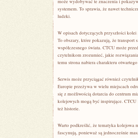
może wydobywać te znaczenia i pokazywać,
systemem. To sprawia, że nawet technicz
ludzki.
W opisach dotyczących przyszłości kolei 
To obszary, które pokazują, że transport
współczesnego świata. CTCU może przeds
czytelnikom zrozumieć, jakie rozwiązani
temu strona nabiera charakteru otwartego
Serwis może przyciągać również czyteln
Europie przeżywa w wielu miejscach odro
się z możliwością dotarcia do centrum mia
kolejowych mogą być inspirujące. CTCU m
też historie.
Warto podkreślić, że tematyka kolejowa m
fascynują, ponieważ są jednocześnie mas