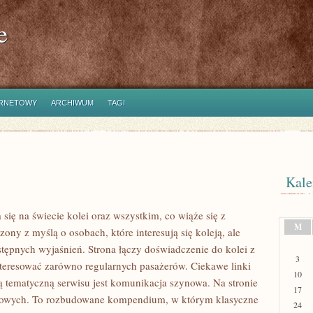
e
ERNETOWY
ARCHIWUM
TAGI
Kale
się na świecie kolei oraz wszystkim, co wiąże się z
M
ony z myślą o osobach, które interesują się koleją, ale
tępnych wyjaśnień. Strona łączy doświadczenie do kolei z
3
teresować zarówno regularnych pasażerów. Ciekawe linki
10
ą tematyczną serwisu jest komunikacja szynowa. Na stronie
17
olejowych. To rozbudowane kompendium, w którym klasyczne
24