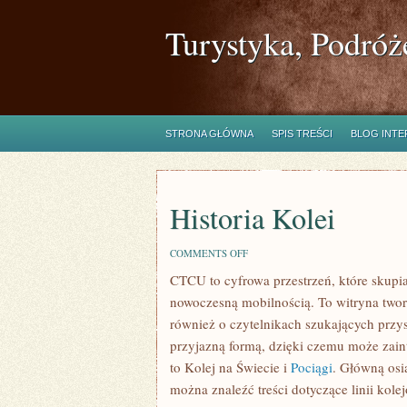
Turystyka, Podróż
STRONA GŁÓWNA
SPIS TREŚCI
BLOG INT
Historia Kolei
ON
COMMENTS OFF
HISTORIA
CTCU to cyfrowa przestrzeń, które skupia 
KOLEI
nowoczesną mobilnością. To witryna tworz
również o czytelnikach szukających przys
przyjazną formą, dzięki czemu może zain
to Kolej na Świecie i
Pociągi
. Główną osi
można znaleźć treści dotyczące linii k