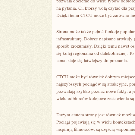
pozwala docierać do wielu typów odbiorc
na pytania. Ci, którzy wolą czytać dla p
Dzięki temu CTCU może być zarówno insp
Strona może także pełnić funkcję popula
infrastrukturę. Dobrze napisane artykuły
sposób zrozumiały. Dzięki temu nawet oso
się kolej regionalna od dalekobieżnej. T
temat staje się łatwiejszy do poznania.
CTCU może być również dobrym miejscem 
najszybszych pociągów są atrakcyjne, po
pozwalają szybko poznać nowe fakty, a j
wielu odbiorców kolejowe zestawienia są
Dużym atutem strony jest również możliw
Pociągi pojawiają się w wielu kontekstach
inspirują filmowców, są częścią wspomni