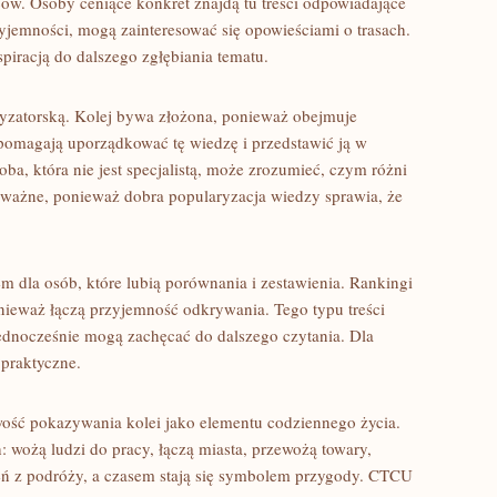
ów. Osoby ceniące konkret znajdą tu treści odpowiadające
rzyjemności, mogą zainteresować się opowieściami o trasach.
iracją do dalszego zgłębiania tematu.
ryzatorską. Kolej bywa złożona, ponieważ obejmuje
 pomagają uporządkować tę wiedzę i przedstawić ją w
ba, która nie jest specjalistą, może zrozumieć, czym różni
o ważne, ponieważ dobra popularyzacja wiedzy sprawia, że
dla osób, które lubią porównania i zestawienia. Rankingi
nieważ łączą przyjemność odkrywania. Tego typu treści
ednocześnie mogą zachęcać do dalszego czytania. Dla
 praktyczne.
ość pokazywania kolei jako elementu codziennego życia.
: wożą ludzi do pracy, łączą miasta, przewożą towary,
eń z podróży, a czasem stają się symbolem przygody. CTCU