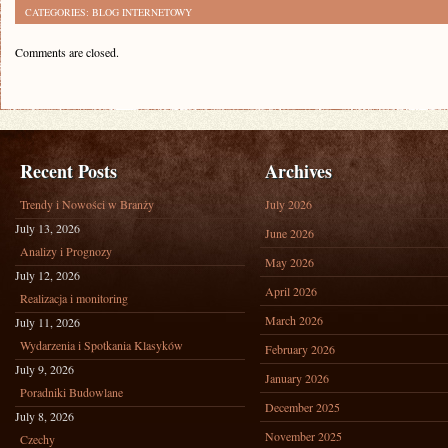
CATEGORIES:
BLOG INTERNETOWY
Comments are closed.
Recent Posts
Archives
Trendy i Nowości w Branży
July 2026
July 13, 2026
June 2026
Analizy i Prognozy
May 2026
July 12, 2026
April 2026
Realizacja i monitoring
March 2026
July 11, 2026
Wydarzenia i Spotkania Klasyków
February 2026
July 9, 2026
January 2026
Poradniki Budowlane
December 2025
July 8, 2026
November 2025
Czechy