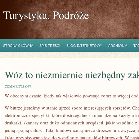
Turystyka, Podróże
STRONA GŁÓWNA
SPIS TREŚCI
BLOG INTERNETOWY
ARCHIWUM
TA
Wóz to niezmiernie niezbędny za
ON
COMMENTS OFF
WÓZ
W obecnym czasie, kiedy tak właściwie powstaje coraz to więcej do
TO
NIEZMIERNIE
NIEZBĘDNY
W biurze jesteśmy w stanie ujrzeć sporo interesujących sprzętów. C
ZAKUP
elektroniczne specyfiki, które dostrzegalne są niemalże na każdym k
drukarki, skanery oraz dużo odmiennych urządzeń, jakie wspólnie z
jedną spójną całość. Tutaj bindownice są nieco droższe, niż zwyczaj
która przypisywana jest do wspólnoty materiałów biurowych. W nastę