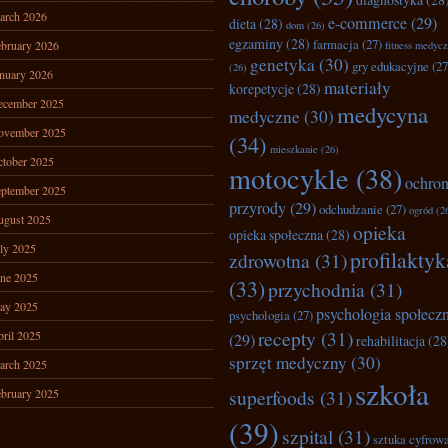
arch 2026
e-commerce
(29)
dieta
(28)
dom
(26)
egzaminy
(28)
farmacja
(27)
bruary 2026
fitness medyc
genetyka
(30)
gry edukacyjne
(27
(26)
nuary 2026
materiały
korepetycje
(28)
ecember 2025
medycyna
medyczne
(30)
ovember 2025
(34)
mieszkanie
(26)
tober 2025
motocykle
(38)
ochro
ptember 2025
przyrody
(29)
odchudzanie
(27)
ogród
(2
ugust 2025
opieka
opieka społeczna
(28)
ly 2025
profilaktyk
zdrowotna
(31)
ne 2025
(33)
przychodnia
(31)
ay 2025
psychologia społecz
psychologia
(27)
recepty
(31)
ril 2025
(29)
rehabilitacja
(28
sprzęt medyczny
(30)
arch 2025
szkoła
superfoods
(31)
bruary 2025
(39)
szpital
(31)
sztuka cyfrow