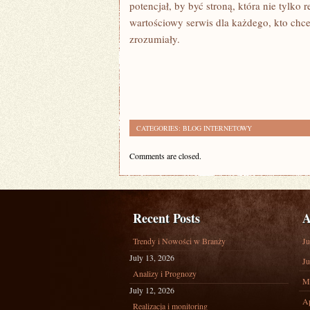
potencjał, by być stroną, która nie tylko 
wartościowy serwis dla każdego, kto chce
zrozumiały.
CATEGORIES:
BLOG INTERNETOWY
Comments are closed.
Recent Posts
A
Trendy i Nowości w Branży
Ju
July 13, 2026
Ju
Analizy i Prognozy
M
July 12, 2026
Ap
Realizacja i monitoring