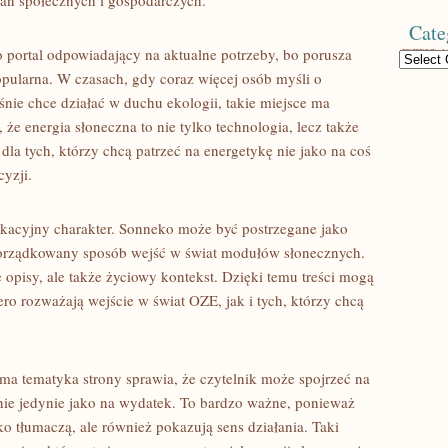
ian społecznych i gospodarczych.
Cate
o portal odpowiadający na aktualne potrzeby, bo porusza
Categories
popularna. W czasach, gdy coraz więcej osób myśli o
śnie chce działać w duchu ekologii, takie miejsce ma
e energia słoneczna to nie tylko technologia, lecz także
dla tych, którzy chcą patrzeć na energetykę nie jako na coś
cyzji.
edukacyjny charakter. Sonneko może być postrzegane jako
rządkowany sposób wejść w świat modułów słonecznych.
 opisy, ale także życiowy kontekst. Dzięki temu treści mogą
ro rozważają wejście w świat OZE, jak i tych, którzy chcą
a tematyka strony sprawia, że czytelnik może spojrzeć na
 nie jedynie jako na wydatek. To bardzo ważne, ponieważ
lko tłumaczą, ale również pokazują sens działania. Taki