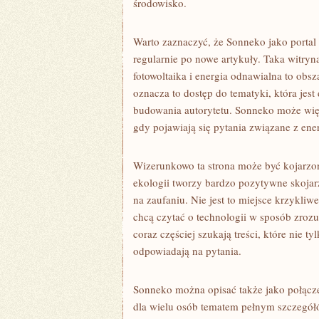
środowisko.
Warto zaznaczyć, że Sonneko jako portal
regularnie po nowe artykuły. Taka witryn
fotowoltaika i energia odnawialna to obsz
oznacza to dostęp do tematyki, która jes
budowania autorytetu. Sonneko może więc
gdy pojawiają się pytania związane z ene
Wizerunkowo ta strona może być kojarzona
ekologii tworzy bardzo pozytywne skoja
na zaufaniu. Nie jest to miejsce krzykliw
chcą czytać o technologii w sposób zroz
coraz częściej szukają treści, które nie 
odpowiadają na pytania.
Sonneko można opisać także jako połącze
dla wielu osób tematem pełnym szczegółó