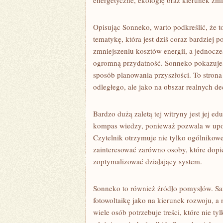
energetyczne, ekologię oraz kierunek zm
Opisując Sonneko, warto podkreślić, że t
tematykę, która jest dziś coraz bardziej 
zmniejszeniu kosztów energii, a jednocze
ogromną przydatność. Sonneko pokazuje, ż
sposób planowania przyszłości. To strona 
odległego, ale jako na obszar realnych de
Bardzo dużą zaletą tej witryny jest jej 
kompas wiedzy, ponieważ pozwala w upo
Czytelnik otrzymuje nie tylko ogólnikowe
zainteresować zarówno osoby, które dopie
zoptymalizować działający system.
Sonneko to również źródło pomysłów. Sam
fotowoltaikę jako na kierunek rozwoju, a
wiele osób potrzebuje treści, które nie ty