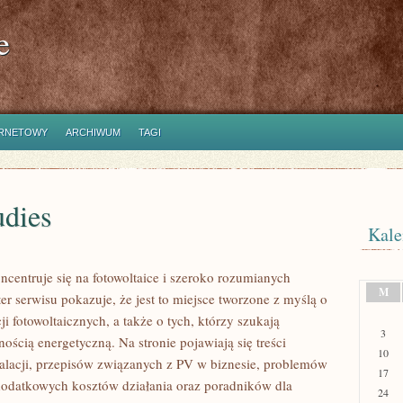
e
ERNETOWY
ARCHIWUM
TAGI
udies
Kale
centruje się na fotowoltaice i szeroko rozumianych
M
er serwisu pokazuje, że jest to miejsce tworzone z myślą o
ji fotowoltaicznych, a także o tych, którzy szukają
3
ścią energetyczną. Na stronie pojawiają się treści
10
alacji, przepisów związanych z PV w biznesie, problemów
17
odatkowych kosztów działania oraz poradników dla
24