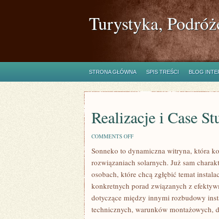
Turystyka, Podróż
STRONA GŁÓWNA
SPIS TREŚCI
BLOG INT
Realizacje i Case St
ON
COMMENTS OFF
REALIZACJE
Sonneko to dynamiczna witryna, która kon
I
CASE
rozwiązaniach solarnych. Już sam charakt
STUDIES
osobach, które chcą zgłębić temat instalac
konkretnych porad związanych z efektywno
dotyczące między innymi rozbudowy inst
technicznych, warunków montażowych, d