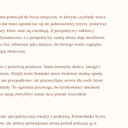
 ma potencjał do bycia miejscem, w którym czytelnik wraca
a nie musi ograniczać się do jednorazowej wizyty, ponieważ
ary, które stale się ewoluują. Z perspektywy odbiorcy
t dynamiczna, a z perspektywy samej strony daje możliwość
 być odbierane jako miejsce, do którego warto zaglądać,
rgią słoneczną.
 z jasnością przekazu. Sama tematyka słońca, energii i
rzenia. Dzięki temu Sonneko może budować markę opartą
e ani przypadkowe, ale przemyślany serwis dla osób, które
umiały. To ogromna przewaga, bo użytkownicy internetu
tylko mają chwytliwy temat, lecz przede wszystkim
nie specjalistycznej wiedzy z praktyką. Fotowoltaika bywa
w, ale dobrze prowadzona strona potrafi pokazać ją w