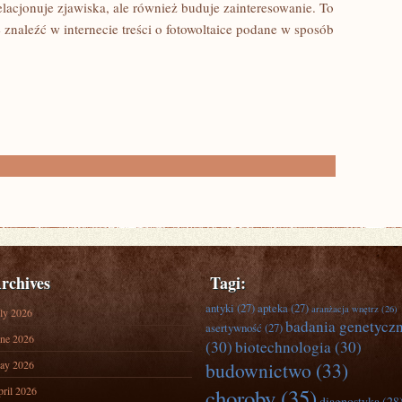
relacjonuje zjawiska, ale również buduje zainteresowanie. To
 znaleźć w internecie treści o fotowoltaice podane w sposób
rchives
Tagi:
antyki
(27)
apteka
(27)
aranżacja wnętrz
(26)
ly 2026
badania genetycz
asertywność
(27)
ne 2026
(30)
biotechnologia
(30)
ay 2026
budownictwo
(33)
ril 2026
choroby
(35)
diagnostyka
(28