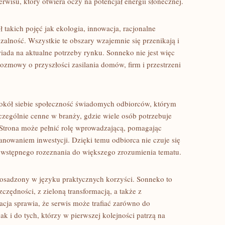
rwisu, który otwiera oczy na potencjał energii słonecznej.
akich pojęć jak ekologia, innowacja, racjonalne
alność. Wszystkie te obszary wzajemnie się przenikają i
iada na aktualne potrzeby rynku. Sonneko nie jest więc
rozmowy o przyszłości zasilania domów, firm i przestrzeni
okół siebie społeczność świadomych odbiorców, którym
czególnie cenne w branży, gdzie wiele osób potrzebuje
 Strona może pełnić rolę wprowadzającą, pomagając
nowaniem inwestycji. Dzięki temu odbiorca nie czuje się
 wstępnego rozeznania do większego zrozumienia tematu.
 osadzony w języku praktycznych korzyści. Sonneko to
zczędności, z zieloną transformacją, a także z
cja sprawia, że serwis może trafiać zarówno do
k i do tych, którzy w pierwszej kolejności patrzą na