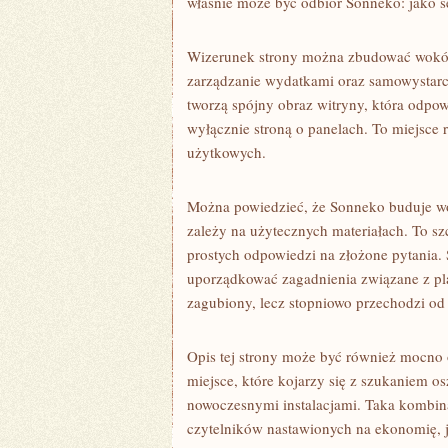
właśnie może być odbiór Sonneko: jako se
Wizerunek strony można zbudować wokół t
zarządzanie wydatkami oraz samowystarcz
tworzą spójny obraz witryny, która odpow
wyłącznie stroną o panelach. To miejsce 
użytkowych.
Można powiedzieć, że Sonneko buduje w
zależy na użytecznych materiałach. To sz
prostych odpowiedzi na złożone pytania.
uporządkować zagadnienia związane z pla
zagubiony, lecz stopniowo przechodzi od
Opis tej strony może być również mocno
miejsce, które kojarzy się z szukaniem os
nowoczesnymi instalacjami. Taka kombina
czytelników nastawionych na ekonomię, ja