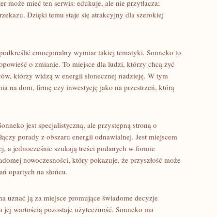
er może mieć ten serwis: edukuje, ale nie przytłacza;
rzekazu. Dzięki temu staje się atrakcyjny dla szerokiej
podkreślić emocjonalny wymiar takiej tematyki. Sonneko to
e opowieść o zmianie. To miejsce dla ludzi, którzy chcą żyć
ców, którzy widzą w energii słonecznej nadzieję. W tym
ia na dom, firmę czy inwestycję jako na przestrzeń, którą
neko jest specjalistyczną, ale przystępną stroną o
 łączy porady z obszaru energii odnawialnej. Jest miejscem
ej, a jednocześnie szukają treści podanych w formie
adomej nowoczesności, który pokazuje, że przyszłość może
zań opartych na słońcu.
ożna uznać ją za miejsce promujące świadome decyzje
l, a jej wartością pozostaje użyteczność. Sonneko ma