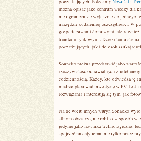
początkujących. Polecamy
Nowości i Tre
można opisać jako centrum wiedzy dla ka
nie ogranicza się wyłącznie do jednego, w
narzędzie codziennej oszczędności. W pub
gospodarstwami domowymi, ale również 
trendami rynkowymi. Dzięki temu strona 
początkujących, jak i do osób szukającyc
Sonneko można przedstawić jako wartości
rzeczywistość odnawialnych źródeł energi
codziennością. Każdy, kto odwiedza tę s
mądrze planować inwestycję w PV. Jest t
rozwiązania i interesują się tym, jak foto
Na tle wielu innych witryn Sonneko wyróż
silnym obszarze, ale robi to w sposób wie
jedynie jako nowinka technologiczna, lec
spojrzeć na cały temat nie tylko przez p