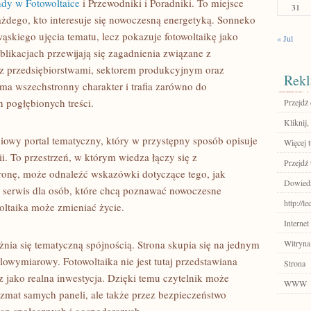
ndy w Fotowoltaice
i Przewodniki i Poradniki. To miejsce
31
żdego, kto interesuje się nowoczesną energetyką. Sonneko
ąskiego ujęcia tematu, lecz pokazuje fotowoltaikę jako
« Jul
likacjach przewijają się zagadnienia związane z
z przedsiębiorstwami, sektorem produkcyjnym oraz
Rekl
ma wszechstronny charakter i trafia zarówno do
h pogłębionych treści.
Przejdź 
Kliknij,
owy portal tematyczny, który w przystępny sposób opisuje
Więcej t
i. To przestrzeń, w którym wiedza łączy się z
Przejdź 
tronę, może odnaleźć wskazówki dotyczące tego, jak
Dowiedz 
o serwis dla osób, które chcą poznawać nowoczesne
http://l
woltaika może zmieniać życie.
Internet
nia się tematyczną spójnością. Strona skupia się na jednym
Witryna
lowymiarowy. Fotowoltaika nie jest tutaj przedstawiana
Strona
z jako realna inwestycja. Dzięki temu czytelnik może
WWW
ryzmat samych paneli, ale także przez bezpieczeństwo