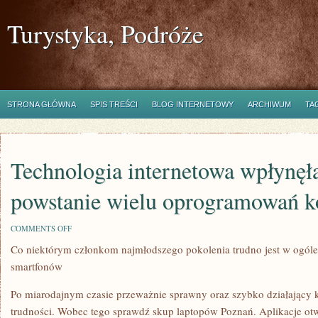
Turystyka, Podróże
STRONA GŁÓWNA
SPIS TREŚCI
BLOG INTERNETOWY
ARCHIWUM
TA
Technologia internetowa wpłynęł
powstanie wielu oprogramowań 
ON
COMMENTS OFF
TECHNOLOGIA
Co niektórym członkom najmłodszego pokolenia trudno jest w ogóle 
INTERNETOWA
WPŁYNĘŁA
smartfonów
RÓWNIEŻ
NA
POWSTANIE
Po miarodajnym czasie przeważnie sprawny oraz szybko działający k
WIELU
trudności. Wobec tego sprawdź skup laptopów Poznań. Aplikacje otwie
OPROGRAMOWAŃ