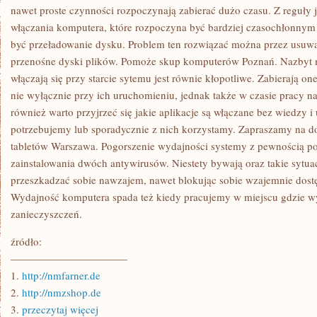
KOMPUTEROWYCH
nawet proste czynności rozpoczynają zabierać dużo czasu. Z reguły j
włączania komputera, które rozpoczyna być bardziej czasochłonny
być przeładowanie dysku. Problem ten rozwiązać można przez usuwan
przenośne dyski plików. Pomoże skup komputerów Poznań. Nazbyt mn
włączają się przy starcie sytemu jest równie kłopotliwe. Zabierają o
nie wyłącznie przy ich uruchomieniu, jednak także w czasie pracy 
również warto przyjrzeć się jakie aplikacje są włączane bez wiedzy i 
potrzebujemy lub sporadycznie z nich korzystamy. Zapraszamy na d
tabletów Warszawa. Pogorszenie wydajności systemy z pewnością po
zainstalowania dwóch antywirusów. Niestety bywają oraz takie sytu
przeszkadzać sobie nawzajem, nawet blokując sobie wzajemnie dos
Wydajność komputera spada też kiedy pracujemy w miejscu gdzie wy
zanieczyszczeń.
źródło:
———————————
1.
http://nmfarner.de
2.
http://nmzshop.de
3.
przeczytaj więcej