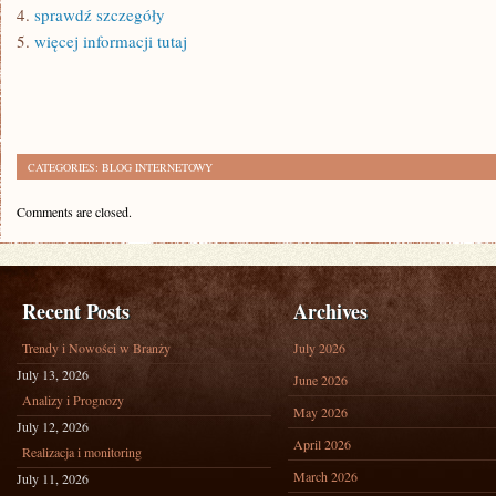
4.
sprawdź szczegóły
5.
więcej informacji tutaj
CATEGORIES:
BLOG INTERNETOWY
Comments are closed.
Recent Posts
Archives
Trendy i Nowości w Branży
July 2026
July 13, 2026
June 2026
Analizy i Prognozy
May 2026
July 12, 2026
April 2026
Realizacja i monitoring
March 2026
July 11, 2026