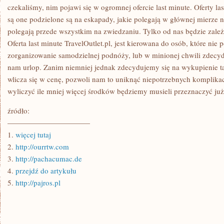
OFERT
czekaliśmy, nim pojawi się w ogromnej ofercie last minute. Oferty la
WYJAZDÓW,
są one podzielone są na eskapady, jakie polegają w głównej mierze 
TAK
ZWANYCH
polegają przede wszystkim na zwiedzaniu. Tylko od nas będzie zale
LAST
MINUTE
Oferta last minute TravelOutlet.pl, jest kierowana do osób, które nie 
zorganizowanie samodzielnej podnóży, lub w minionej chwili zdecyd
nam urlop. Zanim niemniej jednak zdecydujemy się na wykupienie t
wlicza się w cenę, pozwoli nam to uniknąć niepotrzebnych komplikac
wyliczyć ile mniej więcej środków będziemy musieli przeznaczyć ju
źródło:
———————————
1.
więcej tutaj
2.
http://ourrtw.com
3.
http://pachacumac.de
4.
przejdź do artykułu
5.
http://pajros.pl