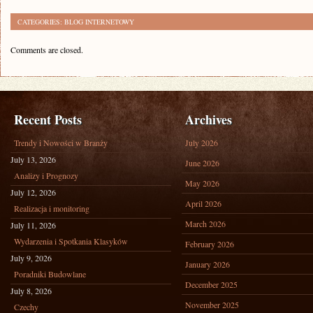
CATEGORIES:
BLOG INTERNETOWY
Comments are closed.
Recent Posts
Archives
Trendy i Nowości w Branży
July 2026
July 13, 2026
June 2026
Analizy i Prognozy
May 2026
July 12, 2026
April 2026
Realizacja i monitoring
March 2026
July 11, 2026
Wydarzenia i Spotkania Klasyków
February 2026
July 9, 2026
January 2026
Poradniki Budowlane
December 2025
July 8, 2026
November 2025
Czechy