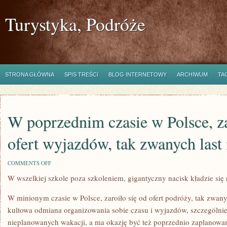
Turystyka, Podróże
STRONA GŁÓWNA
SPIS TREŚCI
BLOG INTERNETOWY
ARCHIWUM
TA
W poprzednim czasie w Polsce, za
ofert wyjazdów, tak zwanych last
ON
COMMENTS OFF
W
W wszelkiej szkole poza szkoleniem, gigantyczny nacisk kładzie się
POPRZEDNIM
CZASIE
W
W minionym czasie w Polsce, zaroiło się od ofert podróży, tak zwanyc
POLSCE,
ZAROIŁO
kultowa odmiana organizowania sobie czasu i wyjazdów, szczególni
SIĘ
nieplanowanych wakacji, a ma okazję być też poprzednio zaplanowan
OD