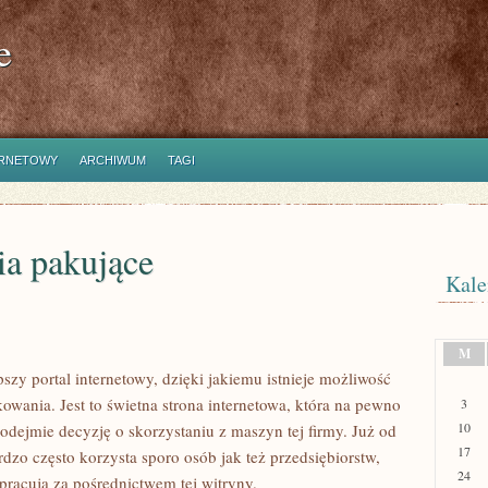
e
ERNETOWY
ARCHIWUM
TAGI
ia pakujące
Kale
M
szy portal internetowy, dzięki jakiemu istnieje możliwość
nia. Jest to świetna strona internetowa, która na pewno
3
10
odejmie decyzję o skorzystaniu z maszyn tej firmy. Już od
17
ardzo często korzysta sporo osób jak też przedsiębiorstw,
24
 pracują za pośrednictwem tej witryny.