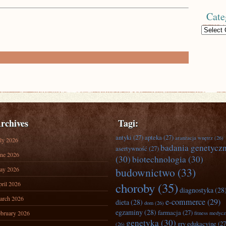
Cate
Categories
rchives
Tagi:
antyki
(27)
apteka
(27)
aranżacja wnętrz
(26)
ly 2026
badania genetycz
asertywność
(27)
ne 2026
(30)
biotechnologia
(30)
ay 2026
budownictwo
(33)
ril 2026
choroby
(35)
diagnostyka
(28
arch 2026
e-commerce
(29)
dieta
(28)
dom
(26)
egzaminy
(28)
farmacja
(27)
bruary 2026
fitness medyc
genetyka
(30)
gry edukacyjne
(27
(26)