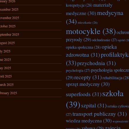
nuary 2026
materiały
korepetycje
(28)
ecember 2025
medycyna
medyczne
(30)
ovember 2025
(34)
mieszkanie
(26)
tober 2025
motocykle
(38)
ochro
ptember 2025
przyrody
(29)
odchudzanie
(27)
ogród
(2
ugust 2025
opieka
opieka społeczna
(28)
ly 2025
profilaktyk
zdrowotna
(31)
ne 2025
(33)
przychodnia
(31)
ay 2025
psychologia społecz
psychologia
(27)
recepty
(31)
ril 2025
(29)
rehabilitacja
(28
sprzęt medyczny
(30)
arch 2025
szkoła
superfoods
(31)
bruary 2025
(39)
szpital
(31)
sztuka cyfrow
transport publiczny
(31)
(27)
wiedza medyczna
(30)
wyposażenie
zajęcia
zabawa
(29)
wnętrz
(26)