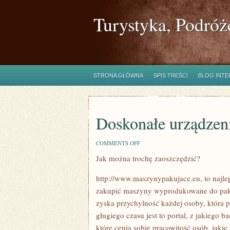
Turystyka, Podróż
STRONA GŁÓWNA
SPIS TREŚCI
BLOG INT
Doskonałe urządzen
ON
COMMENTS OFF
DOSKONAŁE
Jak można trochę zaoszczędzić?
URZĄDZENIA
PAKUJĄCE
http://www.maszynypakujace.eu, to najlep
zakupić maszyny wyprodukowane do pakowa
zyska przychylność każdej osoby, która p
gługiego czasu jest to portal, z jakiego b
które cenią sobie pracowitość osób, jakie