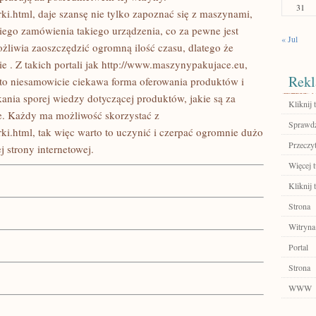
31
i.html, daje szansę nie tylko zapoznać się z maszynami,
iego zamówienia takiego urządzenia, co za pewne jest
« Jul
liwia zaoszczędzić ogromną ilość czasu, dlatego że
ie . Z takich portali jak http://www.maszynypakujace.eu,
Rekl
 to niesamowicie ciekawa forma oferowania produktów i
kania sporej wiedzy dotyczącej produktów, jakie są za
Kliknij t
e. Każdy ma możliwość skorzystać z
Sprawdź
ki.html, tak więc warto to uczynić i czerpać ogromnie dużo
Przeczyt
 strony internetowej.
Więcej t
Kliknij 
Strona
Witryna
Portal
Strona
WWW