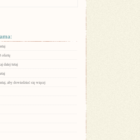
ama:
utaj
 ofertę
aj dalej tutaj
utaj
tutaj, aby dowiedzieć się więcej