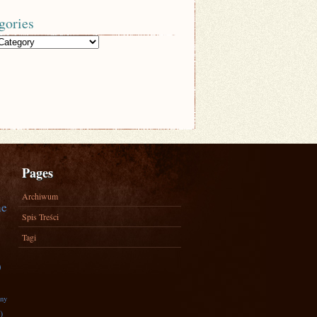
gories
Pages
Archiwum
ne
Spis Treści
Tagi
)
zny
)