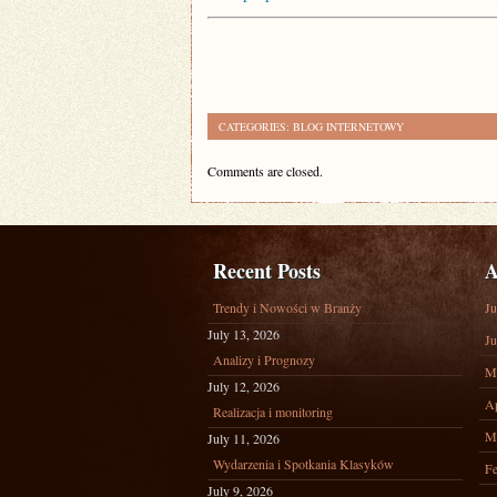
CATEGORIES:
BLOG INTERNETOWY
Comments are closed.
Recent Posts
A
Trendy i Nowości w Branży
Ju
July 13, 2026
Ju
Analizy i Prognozy
M
July 12, 2026
Ap
Realizacja i monitoring
M
July 11, 2026
Wydarzenia i Spotkania Klasyków
Fe
July 9, 2026