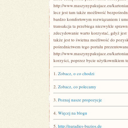
http://www.maszynypakujace.eu/kartoniark
lecz jest tam także możliwość bezpośredn
bardzo komfortowym rozwiązaniem i umoż
transakcja ta przebiega niezwykle sprawn
zdecydowanie warto korzystać, gdyż jest
także jest to świetna możliwość do pozys
pośrednictwem tego portalu prezentowan
http://www.maszynypakujace.eu/kartoniar
korzyści, poprzez bycie użytkownikiem tej
1.
Zobacz, o co chodzi
2.
Zobacz, co polecamy
3.
Poznaj nasze propozycje
4.
Więcej na blogu
5.
http://paradies-buzios.de