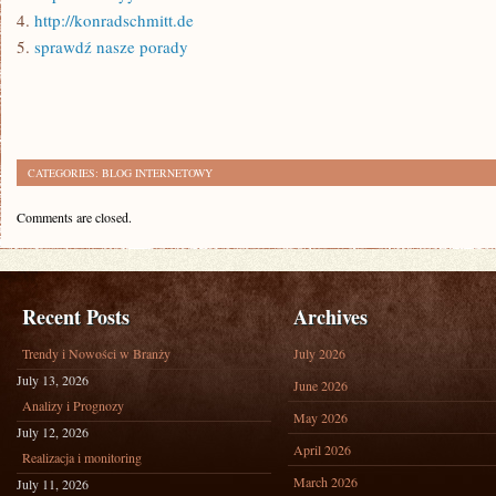
4.
http://konradschmitt.de
5.
sprawdź nasze porady
CATEGORIES:
BLOG INTERNETOWY
Comments are closed.
Recent Posts
Archives
Trendy i Nowości w Branży
July 2026
July 13, 2026
June 2026
Analizy i Prognozy
May 2026
July 12, 2026
April 2026
Realizacja i monitoring
March 2026
July 11, 2026