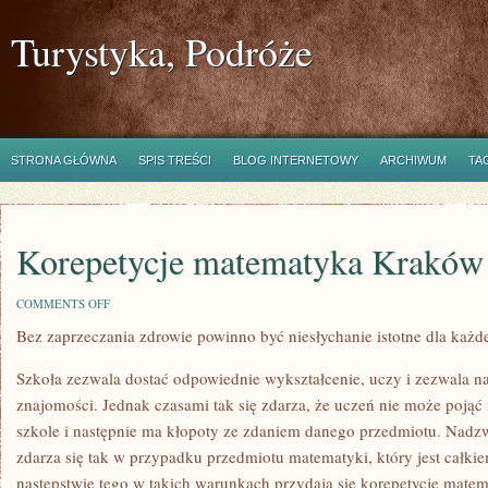
Turystyka, Podróże
STRONA GŁÓWNA
SPIS TREŚCI
BLOG INTERNETOWY
ARCHIWUM
TA
Korepetycje matematyka Kraków
ON
COMMENTS OFF
KOREPETYCJE
Bez zaprzeczania zdrowie powinno być niesłychanie istotne dla każd
MATEMATYKA
KRAKÓW
Szkoła zezwala dostać odpowiednie wykształcenie, uczy i zezwala n
znajomości. Jednak czasami tak się zdarza, że uczeń nie może pojąć m
szkole i następnie ma kłopoty ze zdaniem danego przedmiotu. Nadz
zdarza się tak w przypadku przedmiotu matematyki, który jest całk
następstwie tego w takich warunkach przydają się korepetycje matem