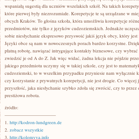
wspaniałą sugestią dla uczniów wszelakich szkół. Na takich korepet
które pierwej były niezrozumiałe. Korepetycje te są urządzane w mie
obcych Kraków. To głośna szkoła, która umożliwia korepetycje różne
przedmiotów, nie tylko z języków cudzoziemskich. Jednakże uczęszcz
sobie niesłychanie ekspresowo przyswoić jakiś język obcy, który jes
Języki obce są nam w nowoczesnych porach bardzo korzystne. Dzięk
płatną robotę, nawiązać intrygujące kontakty biznesowe, czy wybrać 
zwiedzić je od A do Z. Jak więc widać, żadna lekcja nie pójdzie pr
jakiego przedmiotu uczymy się w takiej szkole, czy jest to matematyk
cudzoziemski, to w wszelkim przypadku przyniesie nam wyłącznie ko
czy korzystanie z prywatnych korepetycji, nie jest drogie. Co więcej 
przyszłość, jaka niesłychanie szybko zdoła się zwrócić, czy to prze
prestiżowa robota.
źródło:
———————————
1.
http://kodron-lundgreen.de
2.
zobacz wszystkie
3.
http://kolomyya.info