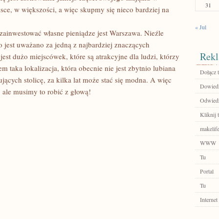
31
e, w większości, a więc skupmy się nieco bardziej na
« Jul
zainwestować własne pieniądze jest Warszawa. Nieźle
to jest uważano za jedną z najbardziej znaczących
Rekl
est dużo miejscówek, które są atrakcyjne dla ludzi, którzy
 taka lokalizacja, która obecnie nie jest zbytnio lubiana
Dołącz t
ących stolicę, za kilka lat może stać się modna. A więc
Dowiedz
ale musimy to robić z głową!
Odwied
Kliknij 
makelife
WWW
Tu
Portal
Tu
Internet