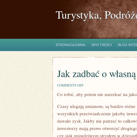
Turystyka, Podróż
STRONA GŁÓWNA
SPIS TREŚCI
BLOG INT
Jak zadbać o własną
ON
COMMENTS OFF
JAK
Co robić, aby potem nie narzekać na ja
ZADBAĆ
O
WŁASNĄ
Czasy ulegają zmianom, są bardzo różne k
KUCHNIĘ?
wszystkich przeświadczenie jakoby inwe
dawało zysk. Jakby nie patrzeć to całkow
inwestorzy mają prawo otworzyć drogieg
czy siak prawdziwym strzałem w dziesiątk