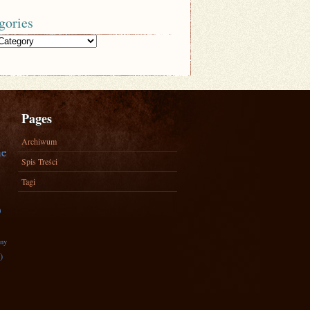
gories
Pages
Archiwum
ne
Spis Treści
Tagi
)
zny
)