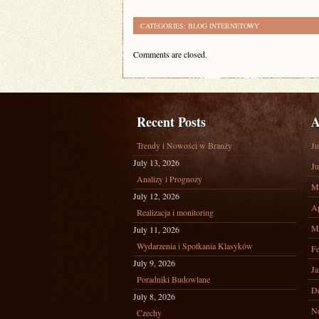
CATEGORIES:
BLOG INTERNETOWY
Comments are closed.
Recent Posts
A
Trendy i Nowości w Branży
Ju
July 13, 2026
Ju
Analizy i Prognozy
M
July 12, 2026
Ap
Realizacja i monitoring
M
July 11, 2026
Wydarzenia i Spotkania Klasyków
Fe
July 9, 2026
Ja
Poradniki Budowlane
D
July 8, 2026
N
Czechy