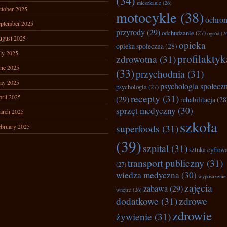
(34)
mieszkanie
(26)
tober 2025
motocykle
(38)
ochro
ptember 2025
przyrody
(29)
odchudzanie
(27)
ogród
(2
ugust 2025
opieka
opieka społeczna
(28)
ly 2025
profilaktyk
zdrowotna
(31)
ne 2025
(33)
przychodnia
(31)
ay 2025
psychologia społecz
psychologia
(27)
recepty
(31)
ril 2025
(29)
rehabilitacja
(28
sprzęt medyczny
(30)
arch 2025
szkoła
superfoods
(31)
bruary 2025
(39)
szpital
(31)
sztuka cyfrow
transport publiczny
(31)
(27)
wiedza medyczna
(30)
wyposażenie
zajęcia
zabawa
(29)
wnętrz
(26)
dodatkowe
(31)
zdrowe
zdrowie
żywienie
(31)