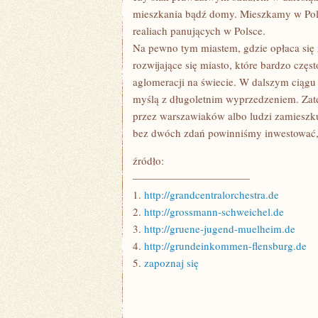
mieszkania bądź domy. Mieszkamy w Polsc
realiach panujących w Polsce.
Na pewno tym miastem, gdzie opłaca się 
rozwijające się miasto, które bardzo częs
aglomeracji na świecie. W dalszym ciągu j
myślą z długoletnim wyprzedzeniem. Zatem
przez warszawiaków albo ludzi zamieszkuj
bez dwóch zdań powinniśmy inwestować, 
źródło:
———————————
1.
http://grandcentralorchestra.de
2.
http://grossmann-schweichel.de
3.
http://gruene-jugend-muelheim.de
4.
http://grundeinkommen-flensburg.de
5.
zapoznaj się