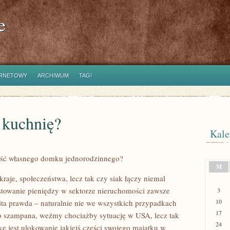
e
ERNETOWY
ARCHIWUM
TAGI
 kuchnię?
Kale
kość własnego domku jednorodzinnego?
M
raje, społeczeństwa, lecz tak czy siak łączy niemal
stowanie pieniędzy w sektorze nieruchomości zawsze
3
10
ita prawda – naturalnie nie we wszystkich przypadkach
17
o szampana, weźmy chociażby sytuację w USA, lecz tak
24
ę jest ulokowanie jakiejś części swojego majątku w