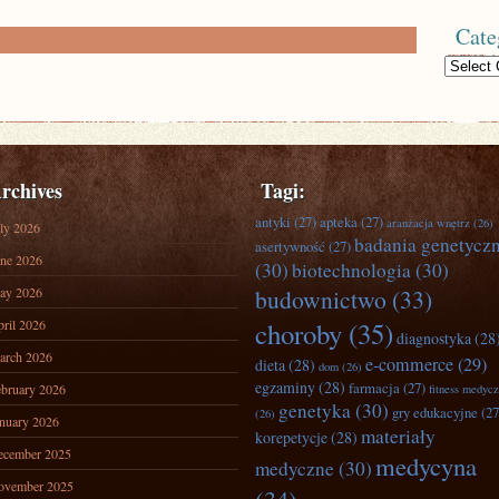
Cate
Categories
rchives
Tagi:
antyki
(27)
apteka
(27)
aranżacja wnętrz
(26)
ly 2026
badania genetycz
asertywność
(27)
ne 2026
(30)
biotechnologia
(30)
ay 2026
budownictwo
(33)
ril 2026
choroby
(35)
diagnostyka
(28
arch 2026
e-commerce
(29)
dieta
(28)
dom
(26)
egzaminy
(28)
farmacja
(27)
bruary 2026
fitness medyc
genetyka
(30)
gry edukacyjne
(27
(26)
nuary 2026
materiały
korepetycje
(28)
ecember 2025
medycyna
medyczne
(30)
ovember 2025