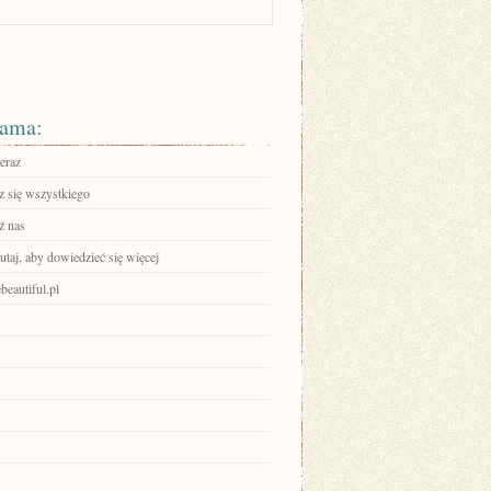
ama:
eraz
 się wszystkiego
ź nas
tutaj, aby dowiedzieć się więcej
beautiful.pl