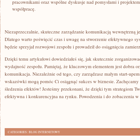
pracownikami oraz wspólne dyskusje nad pomysłami ⁢i projektem 
współpracę.
Niezaprzeczalnie, skuteczne zarządzanie ​komunikacją wewnętrzną je
Dlatego warto ​poświęcić czas i ‌uwagę na stworzenie efektywnego⁤ 
będzie sprzyjał rozwojowi zespołu i prowadził do osiągnięcia zamie
Dzięki temu artykułowi​ dowiedziałeś się, jak skutecznie zorganizowa
wydajność zespołu.⁢ Pamiętaj, ‍że kluczowym elementem jest dobra orga
komunikacja. Niezależnie od tego,‍ czy zarządzasz małym start-upem
wskazówki mogą pomóc Ci ​osiągnąć sukces w biznesie. Zachęcamy do
śledzenia efektów! Jesteśmy przekonani, że dzięki⁣ tym strategiom Twoj
efektywna i⁢ konkurencyjna‍ na ​rynku. Powodzenia ​i do zobaczenia ​w
CATEGORIES:
BLOG INTERNETOWY