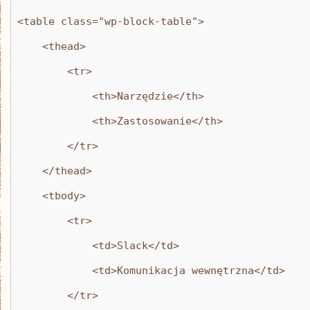
<table class="wp-block-table">
    <thead>
        <tr>
            <th>Narzędzie</th>
            <th>Zastosowanie</th>
        </tr>
    </thead>
    <tbody>
        <tr>
            <td>Slack</td>
            <td>Komunikacja wewnętrzna</td>
        </tr>