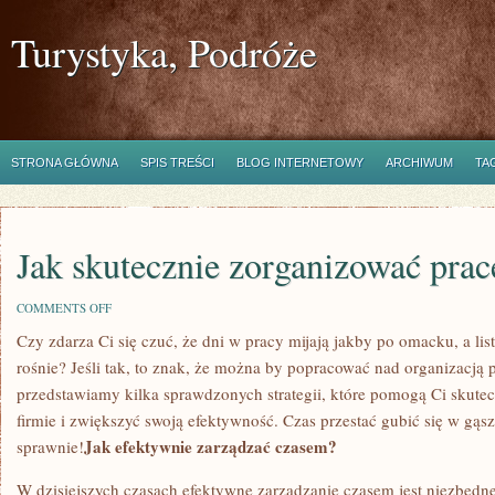
Turystyka, Podróże
STRONA GŁÓWNA
SPIS TREŚCI
BLOG INTERNETOWY
ARCHIWUM
TA
Jak skutecznie zorganizować prac
ON
COMMENTS OFF
JAK
Czy zdarza Ci się czuć, że dni⁤ w⁤ pracy mijają jakby po omacku, a lis
SKUTECZNIE
ZORGANIZOWAĆ
rośnie? Jeśli tak,‍ to‌ znak, że​ można by⁣ popracować nad organizacją 
PRACĘ
W
przedstawiamy kilka sprawdzonych strategii, które pomogą Ci skute
FIRMIE
firmie i ‌zwiększyć swoją efektywność. Czas ‍przestać‍ gubić‌ się w​ gą
Jak‍ efektywnie⁢ zarządzać czasem?
sprawnie!
W dzisiejszych czasach ⁢efektywne ​zarządzanie czasem jest niezbędn