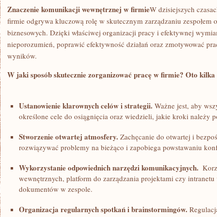
Znaczenie komunikacji‍ wewnętrznej w firmie
W dzisiejszych ⁢czas
firmie ⁣odgrywa kluczową rolę w skutecznym zarządzaniu zespołem o
biznesowych. Dzięki właściwej organizacji pracy i efektywnej wymia
nieporozumień, poprawić efektywność działań ‌oraz zmotywować pr
wyników.
W jaki sposób skutecznie zorganizować pracę w firmie? Oto kilka
Ustanowienie klarownych celów ⁤i strategii.
Ważne jest, ⁤aby ⁢wsz
określone cele do osiągnięcia oraz wiedzieli, jakie kroki należy po
Stworzenie otwartej atmosfery.
Zachęcanie do otwartej i ‍bezpo
rozwiązywać problemy na bieżąco i zapobiega powstawaniu konf
Wykorzystanie ⁤odpowiednich narzędzi‌ komunikacyjnych.
‌ Kor
wewnętrznych, ⁤platform do zarządzania⁣ projektami czy intranetu⁤
dokumentów w zespole.
Organizacja regularnych⁢ spotkań i brainstormingów.
Regulacj