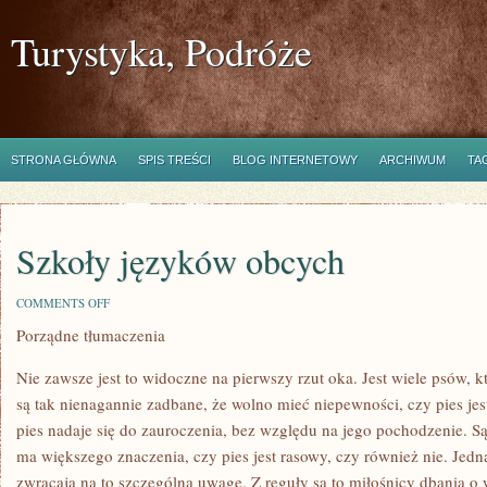
Turystyka, Podróże
STRONA GŁÓWNA
SPIS TREŚCI
BLOG INTERNETOWY
ARCHIWUM
TA
Szkoły języków obcych
ON
COMMENTS OFF
SZKOŁY
Porządne tłumaczenia
JĘZYKÓW
OBCYCH
Nie zawsze jest to widoczne na pierwszy rzut oka. Jest wiele psów, k
są tak nienagannie zadbane, że wolno mieć niepewności, czy pies jes
pies nadaje się do zauroczenia, bez względu na jego pochodzenie. Są 
ma większego znaczenia, czy pies jest rasowy, czy również nie. Jedna
zwracają na to szczególną uwagę. Z reguły są to miłośnicy dbania o