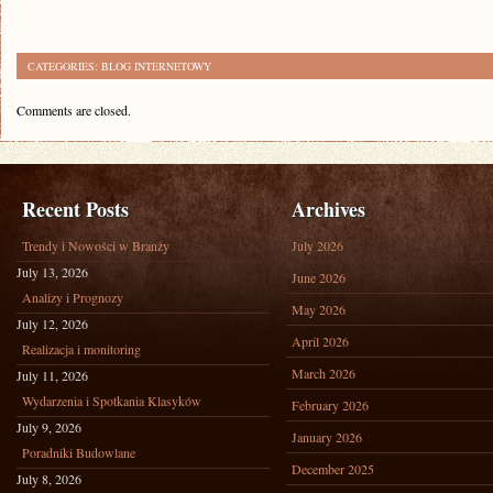
CATEGORIES:
BLOG INTERNETOWY
Comments are closed.
Recent Posts
Archives
Trendy i Nowości w Branży
July 2026
July 13, 2026
June 2026
Analizy i Prognozy
May 2026
July 12, 2026
April 2026
Realizacja i monitoring
March 2026
July 11, 2026
Wydarzenia i Spotkania Klasyków
February 2026
July 9, 2026
January 2026
Poradniki Budowlane
December 2025
July 8, 2026