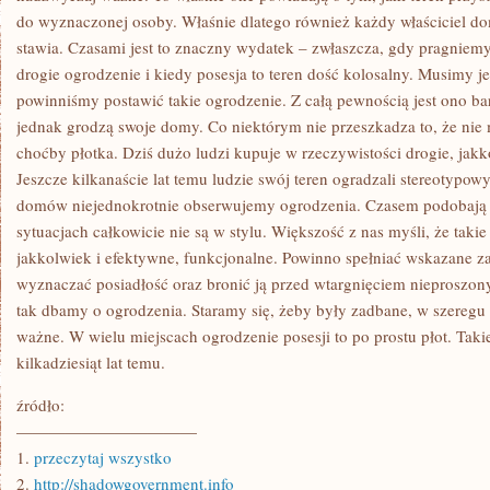
do wyznaczonej osoby. Właśnie dlatego również każdy właściciel do
stawia. Czasami jest to znaczny wydatek – zwłaszcza, gdy pragniem
drogie ogrodzenie i kiedy posesja to teren dość kolosalny. Musimy j
powinniśmy postawić takie ogrodzenie. Z całą pewnością jest ono b
jednak grodzą swoje domy. Co niektórym nie przeszkadza to, że nie 
choćby płotka. Dziś dużo ludzi kupuje w rzeczywistości drogie, jakk
Jeszcze kilkanaście lat temu ludzie swój teren ogradzali stereotypo
domów niejednokrotnie obserwujemy ogrodzenia. Czasem podobają
sytuacjach całkowicie nie są w stylu. Większość z nas myśli, że taki
jakkolwiek i efektywne, funkcjonalne. Powinno spełniać wskazane z
wyznaczać posiadłość oraz bronić ją przed wtargnięciem nieproszony
tak dbamy o ogrodzenia. Staramy się, żeby były zadbane, w szeregu
ważne. W wielu miejscach ogrodzenie posesji to po prostu płot. Tak
kilkadziesiąt lat temu.
źródło:
———————————
1.
przeczytaj wszystko
2.
http://shadowgovernment.info