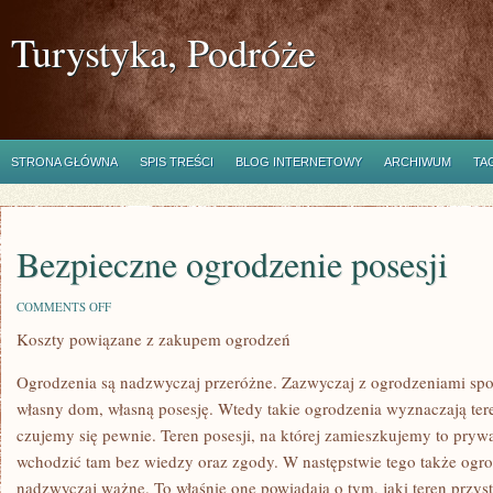
Turystyka, Podróże
STRONA GŁÓWNA
SPIS TREŚCI
BLOG INTERNETOWY
ARCHIWUM
TA
Bezpieczne ogrodzenie posesji
ON
COMMENTS OFF
BEZPIECZNE
Koszty powiązane z zakupem ogrodzeń
OGRODZENIE
POSESJI
Ogrodzenia są nadzwyczaj przeróżne. Zazwyczaj z ogrodzeniami sp
własny dom, własną posesję. Wtedy takie ogrodzenia wyznaczają ter
czujemy się pewnie. Teren posesji, na której zamieszkujemy to pryw
wchodzić tam bez wiedzy oraz zgody. W następstwie tego także ogro
nadzwyczaj ważne. To właśnie one powiadają o tym, jaki teren przyst