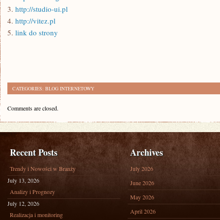
3.
http://studio-ui.pl
4.
http://vitez.pl
5.
link do strony
CATEGORIES:
BLOG INTERNETOWY
Comments are closed.
Recent Posts
Archives
Trendy i Nowości w Branży
July 2026
July 13, 2026
June 2026
Analizy i Prognozy
May 2026
July 12, 2026
April 2026
Realizacja i monitoring