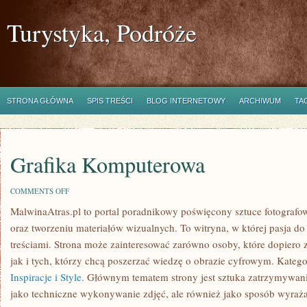
Turystyka, Podróże
STRONA GŁÓWNA
SPIS TREŚCI
BLOG INTERNETOWY
ARCHIWUM
TA
Grafika Komputerowa
ON
COMMENTS OFF
GRAFIKA
MalwinaAtras.pl to portal poradnikowy poświęcony sztuce fotografo
KOMPUTEROWA
oraz tworzeniu materiałów wizualnych. To witryna, w której pasja do 
treściami. Strona może zainteresować zarówno osoby, które dopiero z
jak i tych, którzy chcą poszerzać wiedzę o obrazie cyfrowym. Kategor
Inspiracje i Style
. Głównym tematem strony jest sztuka zatrzymywani
jako techniczne wykonywanie zdjęć, ale również jako sposób wyraża