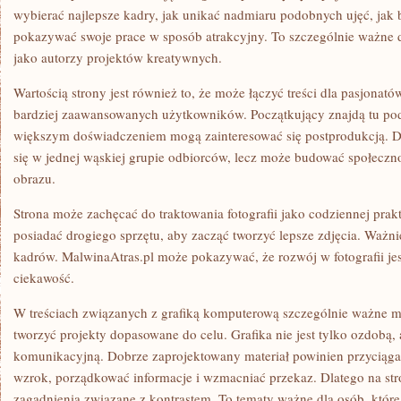
wybierać najlepsze kadry, jak unikać nadmiaru podobnych ujęć, jak 
pokazywać swoje prace w sposób atrakcyjny. To szczególnie ważne dl
jako autorzy projektów kreatywnych.
Wartością strony jest również to, że może łączyć treści dla pasjonat
bardziej zaawansowanych użytkowników. Początkujący znajdą tu pod
większym doświadczeniem mogą zainteresować się postprodukcją. D
się w jednej wąskiej grupie odbiorców, lecz może budować społeczno
obrazu.
Strona może zachęcać do traktowania fotografii jako codziennej prakt
posiadać drogiego sprzętu, aby zacząć tworzyć lepsze zdjęcia. Ważni
kadrów. MalwinaAtras.pl może pokazywać, że rozwój w fotografii jes
ciekawość.
W treściach związanych z grafiką komputerową szczególnie ważne m
tworzyć projekty dopasowane do celu. Grafika nie jest tylko ozdobą, 
komunikacyjną. Dobrze zaprojektowany materiał powinien przyciąga
wzrok, porządkować informacje i wzmacniać przekaz. Dlatego na str
zagadnienia związane z kontrastem. To tematy ważne dla osób, które 