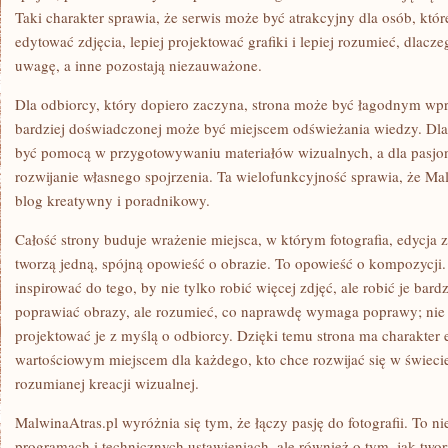
Taki charakter sprawia, że serwis może być atrakcyjny dla osób, które
edytować zdjęcia, lepiej projektować grafiki i lepiej rozumieć, dlacz
uwagę, a inne pozostają niezauważone.
Dla odbiorcy, który dopiero zaczyna, strona może być łagodnym w
bardziej doświadczonej może być miejscem odświeżania wiedzy. Dl
być pomocą w przygotowywaniu materiałów wizualnych, a dla pasjon
rozwijanie własnego spojrzenia. Ta wielofunkcyjność sprawia, że Ma
blog kreatywny i poradnikowy.
Całość strony buduje wrażenie miejsca, w którym fotografia, edycja 
tworzą jedną, spójną opowieść o obrazie. To opowieść o kompozycji
inspirować do tego, by nie tylko robić więcej zdjęć, ale robić je bard
poprawiać obrazy, ale rozumieć, co naprawdę wymaga poprawy; nie ty
projektować je z myślą o odbiorcy. Dzięki temu strona ma charakter e
wartościowym miejscem dla każdego, kto chce rozwijać się w świecie 
rozumianej kreacji wizualnej.
MalwinaAtras.pl wyróżnia się tym, że łączy pasję do fotografii. To nie
programach i technicznych ustawieniach, ale również o tym, jak two