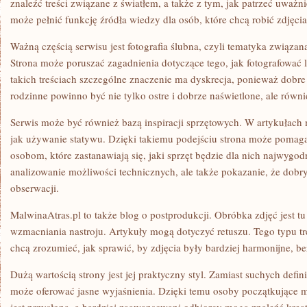
znaleźć treści związane z światłem, a także z tym, jak patrzeć uważn
może pełnić funkcję źródła wiedzy dla osób, które chcą robić zdjęci
Ważną częścią serwisu jest fotografia ślubna, czyli tematyka związan
Strona może poruszać zagadnienia dotyczące tego, jak fotografować
takich treściach szczególne znaczenie ma dyskrecja, ponieważ dobre 
rodzinne powinno być nie tylko ostre i dobrze naświetlone, ale równi
Serwis może być również bazą inspiracji sprzętowych. W artykułach 
jak używanie statywu. Dzięki takiemu podejściu strona może poma
osobom, które zastanawiają się, jaki sprzęt będzie dla nich najwygodn
analizowanie możliwości technicznych, ale także pokazanie, że dobry
obserwacji.
MalwinaAtras.pl to także blog o postprodukcji. Obróbka zdjęć jest t
wzmacniania nastroju. Artykuły mogą dotyczyć retuszu. Tego typu tre
chcą zrozumieć, jak sprawić, by zdjęcia były bardziej harmonijne, bez
Dużą wartością strony jest jej praktyczny styl. Zamiast suchych defini
może oferować jasne wyjaśnienia. Dzięki temu osoby początkujące 