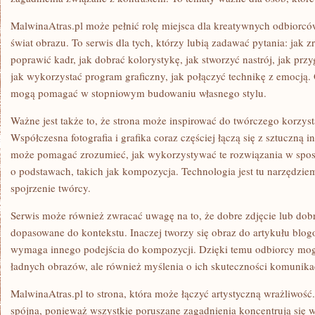
MalwinaAtras.pl może pełnić rolę miejsca dla kreatywnych odbiorców
świat obrazu. To serwis dla tych, którzy lubią zadawać pytania: jak zr
poprawić kadr, jak dobrać kolorystykę, jak stworzyć nastrój, jak przy
jak wykorzystać program graficzny, jak połączyć technikę z emocją.
mogą pomagać w stopniowym budowaniu własnego stylu.
Ważne jest także to, że strona może inspirować do twórczego korzyst
Współczesna fotografia i grafika coraz częściej łączą się z sztuczną i
może pomagać zrozumieć, jak wykorzystywać te rozwiązania w spo
o podstawach, takich jak kompozycja. Technologia jest tu narzędziem
spojrzenie twórcy.
Serwis może również zwracać uwagę na to, że dobre zdjęcie lub dob
dopasowane do kontekstu. Inaczej tworzy się obraz do artykułu blo
wymaga innego podejścia do kompozycji. Dzięki temu odbiorcy mogą
ładnych obrazów, ale również myślenia o ich skuteczności komunika
MalwinaAtras.pl to strona, która może łączyć artystyczną wrażliwość. 
spójna, ponieważ wszystkie poruszane zagadnienia koncentrują się 