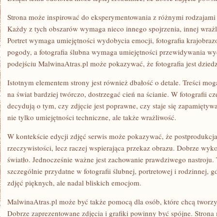
Strona może inspirować do eksperymentowania z różnymi rodzajami fot
Każdy z tych obszarów wymaga nieco innego spojrzenia, innej wrażli
Portret wymaga umiejętności wydobycia emocji, fotografia krajobraz
pogody, a fotografia ślubna wymaga umiejętności przewidywania wy
podejściu MalwinaAtras.pl może pokazywać, że fotografia jest dziedz
Istotnym elementem strony jest również dbałość o detale. Treści mog
na świat bardziej twórczo, dostrzegać cień na ścianie. W fotografii cz
decydują o tym, czy zdjęcie jest poprawne, czy staje się zapamiętyw
nie tylko umiejętności techniczne, ale także wrażliwość.
W kontekście edycji zdjęć serwis może pokazywać, że postprodukcj
rzeczywistości, lecz raczej wspierająca przekaz obrazu. Dobrze wyk
światło. Jednocześnie ważne jest zachowanie prawdziwego nastroju.
szczególnie przydatne w fotografii ślubnej, portretowej i rodzinnej, 
zdjęć pięknych, ale nadal bliskich emocjom.
MalwinaAtras.pl może być także pomocą dla osób, które chcą tworzyć
Dobrze zaprezentowane zdjęcia i grafiki powinny być spójne. Stron