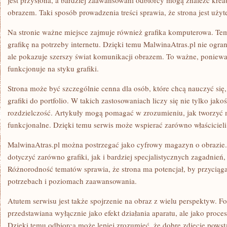
jest przysłona, a bardziej zaawansowani odbiorcy mogą znaleźć kre
obrazem. Taki sposób prowadzenia treści sprawia, że strona jest użyt
Na stronie ważne miejsce zajmuje również grafika komputerowa. T
grafikę na potrzeby internetu. Dzięki temu MalwinaAtras.pl nie ograni
ale pokazuje szerszy świat komunikacji obrazem. To ważne, poniew
funkcjonuje na styku grafiki.
Strona może być szczególnie cenna dla osób, które chcą nauczyć się,
grafiki do portfolio. W takich zastosowaniach liczy się nie tylko jako
rozdzielczość. Artykuły mogą pomagać w zrozumieniu, jak tworzyć mat
funkcjonalne. Dzięki temu serwis może wspierać zarówno właścicieli
MalwinaAtras.pl można postrzegać jako cyfrowy magazyn o obrazie.
dotyczyć zarówno grafiki, jak i bardziej specjalistycznych zagadnień,
Różnorodność tematów sprawia, że strona ma potencjał, by przyciąg
potrzebach i poziomach zaawansowania.
Atutem serwisu jest także spojrzenie na obraz z wielu perspektyw. Foto
przedstawiana wyłącznie jako efekt działania aparatu, ale jako proc
Dzięki temu odbiorca może lepiej zrozumieć, że dobre zdjęcie powst